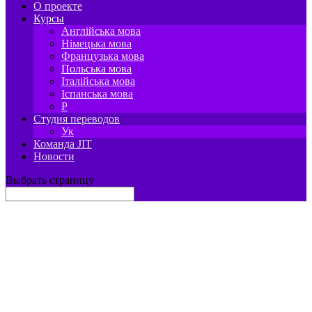
О проекте
Курсы
Англійська мова
Німецька мова
Французька мова
Польська мова
Італійська мова
Іспанська мова
P
Студия переводов
Ук
Команда JIT
Новости
Выбрать страницу
ОНЛАЙН ШКОЛА ПОЛЬСКОГО
ЯЗЫКА JIT.Academy
Учитесь, путешествуйте, работайте, развивайтесь
Ваш преподаватель иностранного языка – всегда
с Вами 🙂