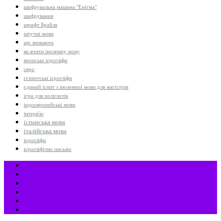
шифрувальна машина "Енігма"
шифрування
шрифт Брайля
штучні мови
що зникають
як вчити іноземну мову
японські ієрогліфи
євро
єгипетські ієрогліфи
єдиний іспит з іноземної мови для магістрів
ігри для поліглотів
індоєвропейські мови
інтерв'ю
іспанська мова
італійська мова
ієрогліфи
ієрогліфічне письмо