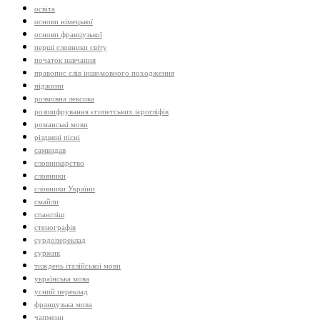
освіта
основи німецької
основи французької
перші словники світу
початок навчання
правопис слів іншомовного походження
піджини
розмовна лексика
розшифрування єгипетських ієрогліфів
романські мови
різдвяні пісні
самвидав
словникарство
словники
словники України
смайли
спангліш
стенографія
сурдопереклад
суржик
тиждень італійської мови
українська мова
усний переклад
французька мова
чапмени