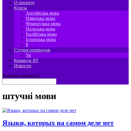
О проекте
Курсы
Англійська мова
Німецька мова
Французька мова
Польська мова
Італійська мова
Іспанська мова
P
Студия переводов
Ук
Команда JIT
Новости
Выбрать страницу
штучні мови
Языки, которых на самом деле нет