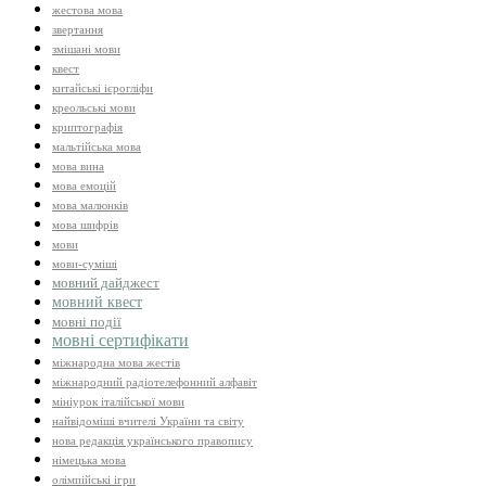
жестова мова
звертання
змішані мови
квест
китайські ієрогліфи
креольські мови
криптографія
мальтійська мова
мова вина
мова емоцій
мова малюнків
мова шифрів
мови
мови-суміші
мовний дайджест
мовний квест
мовні події
мовні сертифікати
міжнародна мова жестів
міжнародний радіотелефонний алфавіт
мініурок італійської мови
найвідоміші вчителі України та світу
нова редакція українського правопису
німецька мова
олімпійські ігри