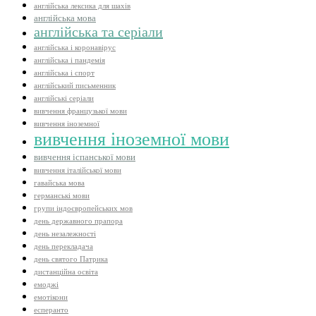
англійська лексика для шахів
англійська мова
англійська та серіали
англійська і коронавірус
англійська і пандемія
англійська і спорт
англійський письменник
англійські серіали
вивчення французької мови
вивчення іноземної
вивчення іноземної мови
вивчення іспанської мови
вивчення італійської мови
гавайська мова
германські мови
групи індоєвропейських мов
день державного прапора
день незалежності
день перекладача
день святого Патрика
дистанційна освіта
емоджі
емотікони
есперанто