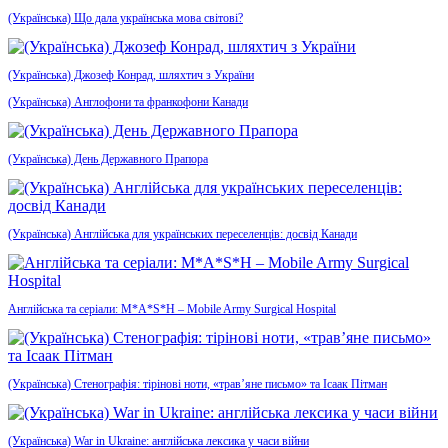
(Українська) Що дала українська мова світові?
(Українська) Джозеф Конрад, шляхтич з України
(Українська) Англофони та франкофони Канади
(Українська) День Державного Прапора
(Українська) Англійська для українських переселенців: досвід Канади
Англійська та серіали: M*A*S*H – Mobile Army Surgical Hospital
(Українська) Стенографія: тірінові ноти, «трав’яне письмо» та Ісаак Пітман
(Українська) War in Ukraine: англійська лексика у часи війни