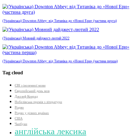
(Українська) Downton Abbey: від Титаніка до «Нової Ери» (частина друга)
(Українська) Мовний дайджест-лютий 2022
(Українська) Downton Abbey: від Титаніка до «Нової Ери» (частина перша)
Tag cloud
ЄВІ з іноземної мови
Європейський день мов
Джозеф Конрад
Нобелівська премія з літератури
Різдво
Різдво у різних країнах
США
Чапбуки
англійська лексика