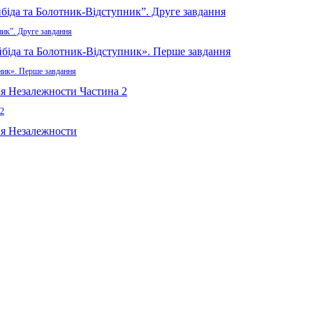
ник”. Друге завдання
пник». Перше завдання
 2