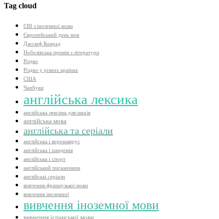
Tag cloud
ЄВІ з іноземної мови
Європейський день мов
Джозеф Конрад
Нобелівська премія з літератури
Різдво
Різдво у різних країнах
США
Чапбуки
англійська лексика
англійська лексика для шахів
англійська мова
англійська та серіали
англійська і коронавірус
англійська і пандемія
англійська і спорт
англійський письменник
англійські серіали
вивчення французької мови
вивчення іноземної
вивчення іноземної мови
вивчення іспанської мови