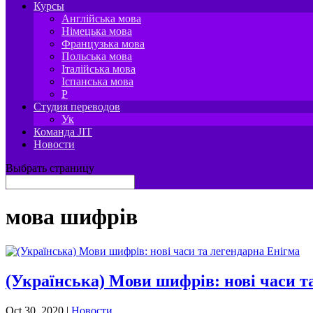
Курсы
Англійська мова
Німецька мова
Французька мова
Польська мова
Італійська мова
Іспанська мова
P
Студия переводов
Ук
Команда JIT
Новости
Выбрать страницу
мова шифрів
(Українська) Мови шифрів: нові часи т
Oct 30, 2020
|
Новости