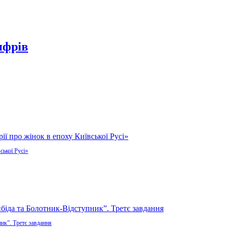
ифрів
ської Русі»
ик”. Третє завдання