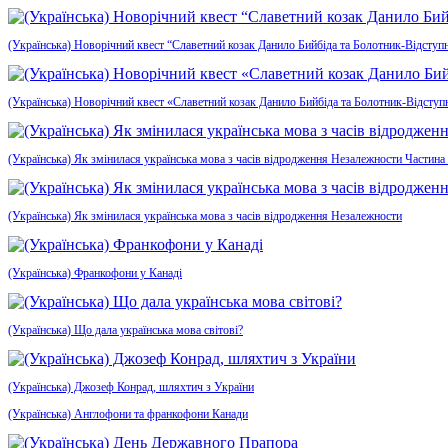
(Українська) Новорічний квест “Славетний козак Данило Бийбіда та Болотник-Відступ
(Українська) Новорічний квест «Славетний козак Данило Бийбіда та Болотник-Відсту
(Українська) Як змінилася українська мова з часів відродження Незалежности Частина
(Українська) Як змінилася українська мова з часів відродження Незалежности
(Українська) Франкофони у Канаді
(Українська) Що дала українська мова світові?
(Українська) Джозеф Конрад, шляхтич з України
(Українська) Англофони та франкофони Канади