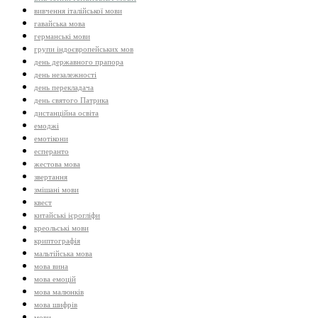
вивчення італійської мови
гавайська мова
германські мови
групи індоєвропейських мов
день державного прапора
день незалежності
день перекладача
день святого Патрика
дистанційна освіта
емоджі
емотікони
есперанто
жестова мова
звертання
змішані мови
квест
китайські ієрогліфи
креольські мови
криптографія
мальтійська мова
мова вина
мова емоцій
мова малюнків
мова шифрів
мови