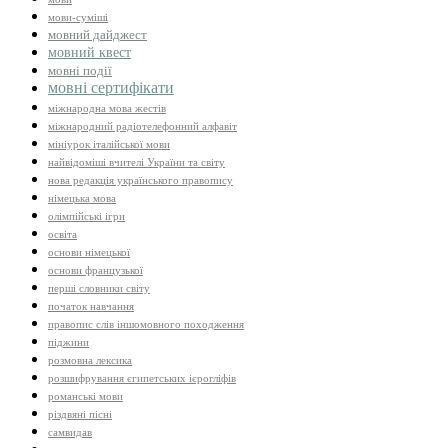
мови-суміші
мовний дайджест
мовний квест
мовні події
мовні сертифікати
міжнародна мова жестів
міжнародний радіотелефонний алфавіт
мініурок італійської мови
найвідоміші вчителі України та світу
нова редакція українського правопису
німецька мова
олімпійські ігри
освіта
основи німецької
основи французької
перші словники світу
початок навчання
правопис слів іншомовного походження
піджини
розмовна лексика
розшифрування єгипетських ієрогліфів
романські мови
різдвяні пісні
самвидав