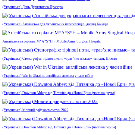
(Українська) День Державного Прапора
(Українська) Англійська для українських переселенців: досвід Канади
Англійська та серіали: M*A*S*H – Mobile Army Surgical Hospital
(Українська) Стенографія: тірінові ноти, «трав’яне письмо» та Ісаак Пітман
(Українська) War in Ukraine: англійська лексика у часи війни
(Українська) Downton Abbey: від Титаніка до «Нової Ери» (частина друга)
(Українська) Мовний дайджест-лютий 2022
(Українська) Downton Abbey: від Титаніка до «Нової Ери» (частина перша)