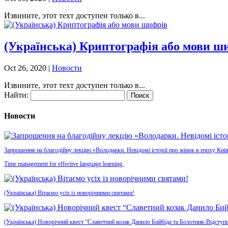
Извините, этот техт доступен только в...
(Українська) Криптографія або мови ш
Oct 26, 2020
|
Новости
Извините, этот техт доступен только в...
Найти:
Новости
Запрошення на благодійну лекцію «Володарки. Невідомі історії про жінок в епоху Київ
Time management for effective language learning.
(Українська) Вітаємо усіх із новорічними святами!
(Українська) Новорічний квест “Славетний козак Данило Бийбіда та Болотник-Відступн