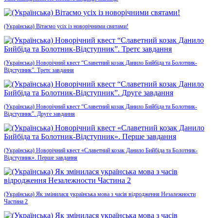
(Українська) Вітаємо усіх із новорічними святами!
(Українська) Новорічний квест “Славетний козак Данило Бийбіда та Болотник-
Відступник”. Третє завдання
(Українська) Новорічний квест “Славетний козак Данило Бийбіда та Болотник-
Відступник”. Друге завдання
(Українська) Новорічний квест «Славетний козак Данило Бийбіда та Болотник-
Відступник». Перше завдання
(Українська) Як змінилася українська мова з часів відродження Незалежности
Частина 2