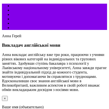
Анна Герей
Викладач англійської мови
Анна викладає англійську вже три роки, працюючи з учнями
різних вікових категорій на індивідуальних та групових
заняттях. Здобувши ступінь бакалавра з психології у
Львівському національному університеті, Анна завжди прагне
знайти індивідуальний підхід до кожного студента,
мотивуючи і допомагаючи їм справлятися з труднощами.
Вдосконаливши своє знання англійської мови в
Великобританії, важливим аспектом в своїй роботі вважає
обмін викладацьким досвідом з носіями мови.
×
Ваше имя (объязательно)