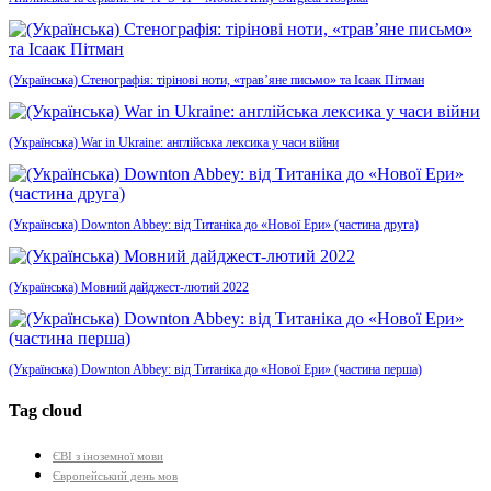
(Українська) Стенографія: тірінові ноти, «трав’яне письмо» та Ісаак Пітман
(Українська) War in Ukraine: англійська лексика у часи війни
(Українська) Downton Abbey: від Титаніка до «Нової Ери» (частина друга)
(Українська) Мовний дайджест-лютий 2022
(Українська) Downton Abbey: від Титаніка до «Нової Ери» (частина перша)
Tag cloud
ЄВІ з іноземної мови
Європейський день мов