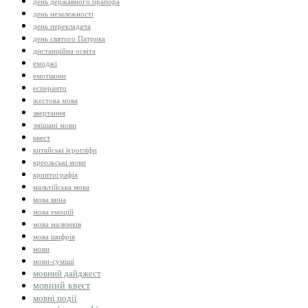
день державного прапора
день незалежності
день перекладача
день святого Патрика
дистанційна освіта
емоджі
емотікони
есперанто
жестова мова
звертання
змішані мови
квест
китайські ієрогліфи
креольські мови
криптографія
мальтійська мова
мова вина
мова емоцій
мова малюнків
мова шифрів
мови
мови-суміші
мовний дайджест
мовний квест
мовні події