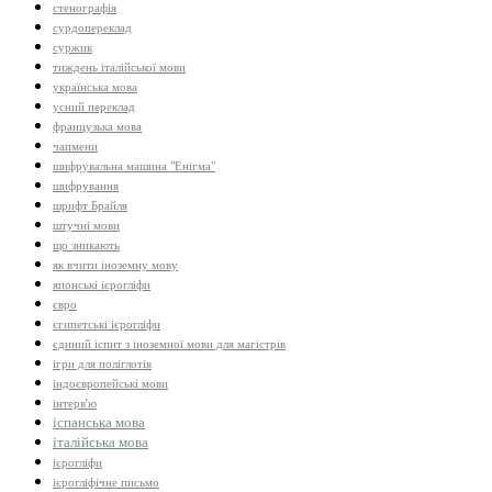
стенографія
сурдопереклад
суржик
тиждень італійської мови
українська мова
усний переклад
французька мова
чапмени
шифрувальна машина "Енігма"
шифрування
шрифт Брайля
штучні мови
що зникають
як вчити іноземну мову
японські ієрогліфи
євро
єгипетські ієрогліфи
єдиний іспит з іноземної мови для магістрів
ігри для поліглотів
індоєвропейські мови
інтерв'ю
іспанська мова
італійська мова
ієрогліфи
ієрогліфічне письмо