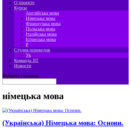
О проекте
Курсы
Англійська мова
Німецька мова
Французька мова
Польська мова
Італійська мова
Іспанська мова
P
Студия переводов
Ук
Команда JIT
Новости
Выбрать страницу
німецька мова
(Українська) Німецька мова: Основи.