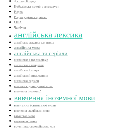
Джозеф Конрад
Нобелівська премія з літератури
Різдво
Різдво у різних країнах
США
Чапбуки
англійська лексика
англійська лексика для шахів
англійська мова
англійська та серіали
англійська і коронавірус
англійська і пандемія
англійська і спорт
англійський письменник
англійські серіали
вивчення французької мови
вивчення іноземної
вивчення іноземної мови
вивчення іспанської мови
вивчення італійської мови
гавайська мова
германські мови
групи індоєвропейських мов