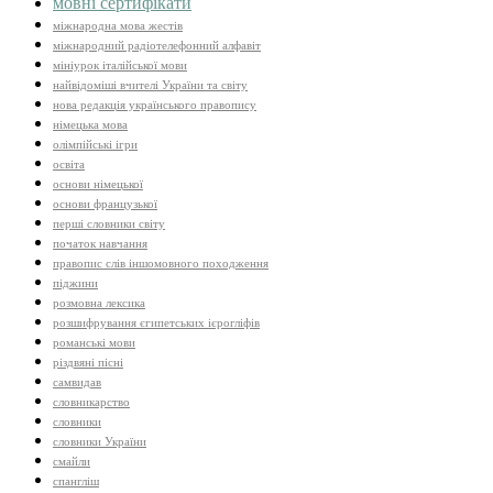
мовні сертифікати
міжнародна мова жестів
міжнародний радіотелефонний алфавіт
мініурок італійської мови
найвідоміші вчителі України та світу
нова редакція українського правопису
німецька мова
олімпійські ігри
освіта
основи німецької
основи французької
перші словники світу
початок навчання
правопис слів іншомовного походження
піджини
розмовна лексика
розшифрування єгипетських ієрогліфів
романські мови
різдвяні пісні
самвидав
словникарство
словники
словники України
смайли
спангліш