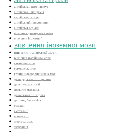
англійська і коронавірус
англійська і пандемія
англійська і спорт
англійський письменник
англійські серіали
вивчення французької мови
вивчення іноземної
вивчення іноземної мови
вивчення іспанської мови
вивчення італійської мови
гавайська мова
германські мови
групи індоєвропейських мов
день державного прапора
день незалежності
день перекладача
день святого Патрика
дистанційна освіта
емоджі
емотікони
есперанто
жестова мова
звертання