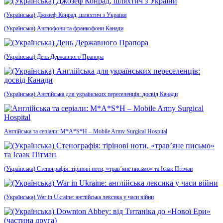
(Українська) Джозеф Конрад, шляхтич з України
(Українська) Англофони та франкофони Канади
(Українська) День Державного Прапора
(Українська) Англійська для українських переселенців: досвід Канади
Англійська та серіали: M*A*S*H – Mobile Army Surgical Hospital
(Українська) Стенографія: тірінові ноти, «трав’яне письмо» та Ісаак Пітман
(Українська) War in Ukraine: англійська лексика у часи війни