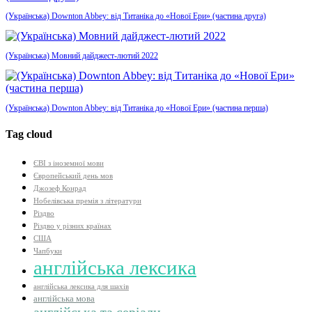
(Українська) Downton Abbey: від Титаніка до «Нової Ери» (частина друга)
(Українська) Мовний дайджест-лютий 2022
(Українська) Downton Abbey: від Титаніка до «Нової Ери» (частина перша)
Tag cloud
ЄВІ з іноземної мови
Європейський день мов
Джозеф Конрад
Нобелівська премія з літератури
Різдво
Різдво у різних країнах
США
Чапбуки
англійська лексика
англійська лексика для шахів
англійська мова
англійська та серіали