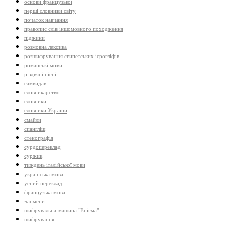
основи французької
перші словники світу
початок навчання
правопис слів іншомовного походження
піджини
розмовна лексика
розшифрування єгипетських ієрогліфів
романські мови
різдвяні пісні
самвидав
словникарство
словники
словники України
смайли
спангліш
стенографія
сурдопереклад
суржик
тиждень італійської мови
українська мова
усний переклад
французька мова
чапмени
шифрувальна машина "Енігма"
шифрування