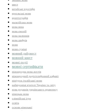
змішані мови
квест
китайські ієрогліфи
креольські мови
криптографія
мальтійська мова
мова вина
мова емоцій
мова малюнків
мова шифрів
мови
мови-суміші
мовний дайджест
мовний квест
мовні події
мовні сертифікати
міжнародна мова жестів
міжнародний радіотелефонний алфавіт
мініурок італійської мови
найвідоміші вчителі України та світу
нова редакція українського правопису
німецька мова
олімпійські ігри
освіта
основи німецької