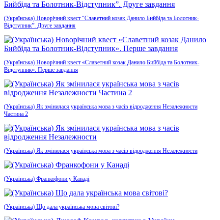
(Українська) Новорічний квест “Славетний козак Данило Бийбіда та Болотник-
Відступник”. Друге завдання
(Українська) Новорічний квест «Славетний козак Данило Бийбіда та Болотник-
Відступник». Перше завдання
(Українська) Як змінилася українська мова з часів відродження Незалежности
Частина 2
(Українська) Як змінилася українська мова з часів відродження Незалежности
(Українська) Франкофони у Канаді
(Українська) Що дала українська мова світові?