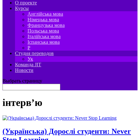
О проекте
Курсы
Англійська мова
Німецька мова
Французька мова
Польська мова
Італійська мова
Іспанська мова
P
Студия переводов
Ук
Команда JIT
Новости
Выбрать страницу
інтерв’ю
(Українська) Дорослі студенти: Never
Stop Learning