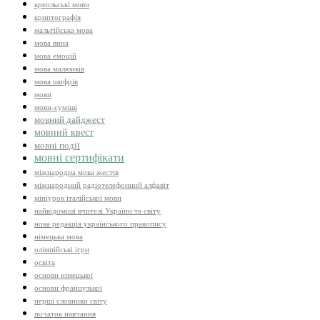
креольські мови
криптографія
мальтійська мова
мова вина
мова емоцій
мова малюнків
мова шифрів
мови
мови-суміші
мовний дайджест
мовний квест
мовні події
мовні сертифікати
міжнародна мова жестів
міжнародний радіотелефонний алфавіт
мініурок італійської мови
найвідоміші вчителі України та світу
нова редакція українського правопису
німецька мова
олімпійські ігри
освіта
основи німецької
основи французької
перші словники світу
початок навчання