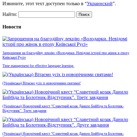
Извините, этот техт доступен только в “
Украинский
”.
Найти:
Новости
Запрошення на благодійну лекцію «Володарки. Невідомі історії про жінок в епоху
Київської Русі»
Time management for effective language learning.
(Українська) Вітаємо усіх із новорічними святами!
(Українська) Новорічний квест “Славетний козак Данило Бийбіда та Болотник-
Відступник”. Третє завдання
(Українська) Новорічний квест “Славетний козак Данило Бийбіда та Болотник-