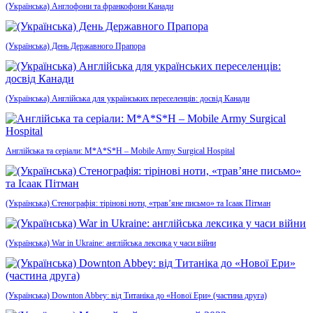
(Українська) Англофони та франкофони Канади
(Українська) День Державного Прапора
(Українська) Англійська для українських переселенців: досвід Канади
Англійська та серіали: M*A*S*H – Mobile Army Surgical Hospital
(Українська) Стенографія: тірінові ноти, «трав’яне письмо» та Ісаак Пітман
(Українська) War in Ukraine: англійська лексика у часи війни
(Українська) Downton Abbey: від Титаніка до «Нової Ери» (частина друга)