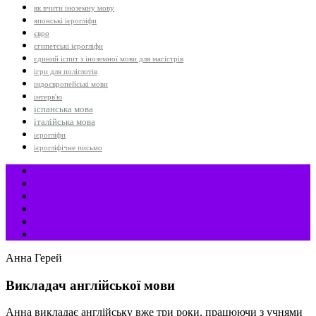
як вчити іноземну мову
японські ієрогліфи
євро
єгипетські ієрогліфи
єдиний іспит з іноземної мови для магістрів
ігри для поліглотів
індоєвропейські мови
інтерв'ю
іспанська мова
італійська мова
ієрогліфи
ієрогліфічне письмо
Анна Герей
Викладач англійської мови
Анна викладає англійську вже три роки, працюючи з учнями