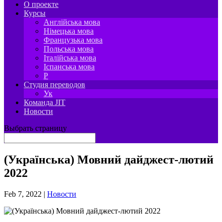
О проекте
Курсы
Англійська мова
Німецька мова
Французька мова
Польська мова
Італійська мова
Іспанська мова
P
Студия переводов
Ук
Команда JIT
Новости
Выбрать страницу
(Українська) Мовний дайджест-лютий
2022
Feb 7, 2022
|
Новости