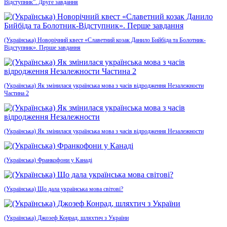
Відступник”. Друге завдання
(Українська) Новорічний квест «Славетний козак Данило Бийбіда та Болотник-
Відступник». Перше завдання
(Українська) Як змінилася українська мова з часів відродження Незалежности
Частина 2
(Українська) Як змінилася українська мова з часів відродження Незалежности
(Українська) Франкофони у Канаді
(Українська) Що дала українська мова світові?
(Українська) Джозеф Конрад, шляхтич з України