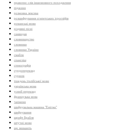
правопис слів іншомовного походження
піджини
розмовна лексика
розшифрування єгипетських ієрогліфів
романські мови
різдвяні пісні
самвидав
словникарство
словники
словники України
смайли
спангліш
стенографія
сурдопереклад
суржик
тиждень італійської мови
українська мова
усний переклад
французька мова
чапмени
шифрувальна машина "Енігма"
шифрування
шрифт Брайля
штучні мови
що зникають