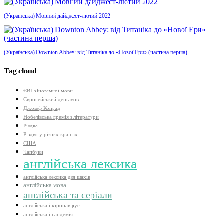
(Українська) Мовний дайджест-лютий 2022
(Українська) Downton Abbey: від Титаніка до «Нової Ери» (частина перша)
Tag cloud
ЄВІ з іноземної мови
Європейський день мов
Джозеф Конрад
Нобелівська премія з літератури
Різдво
Різдво у різних країнах
США
Чапбуки
англійська лексика
англійська лексика для шахів
англійська мова
англійська та серіали
англійська і коронавірус
англійська і пандемія