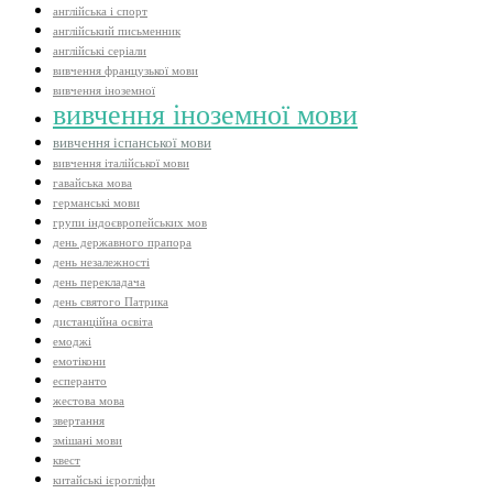
англійська і спорт
англійський письменник
англійські серіали
вивчення французької мови
вивчення іноземної
вивчення іноземної мови
вивчення іспанської мови
вивчення італійської мови
гавайська мова
германські мови
групи індоєвропейських мов
день державного прапора
день незалежності
день перекладача
день святого Патрика
дистанційна освіта
емоджі
емотікони
есперанто
жестова мова
звертання
змішані мови
квест
китайські ієрогліфи