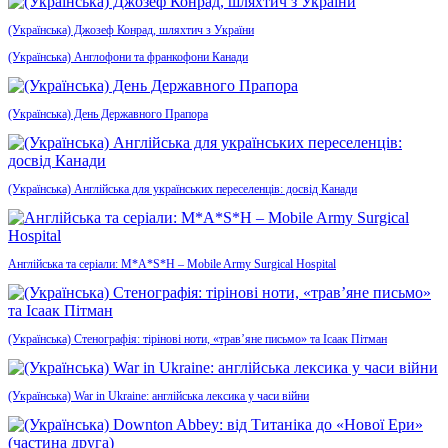
(Українська) Джозеф Конрад, шляхтич з України
(Українська) Англофони та франкофони Канади
(Українська) День Державного Прапора
(Українська) Англійська для українських переселенців: досвід Канади
Англійська та серіали: M*A*S*H – Mobile Army Surgical Hospital
(Українська) Стенографія: тірінові ноти, «трав’яне письмо» та Ісаак Пітман
(Українська) War in Ukraine: англійська лексика у часи війни