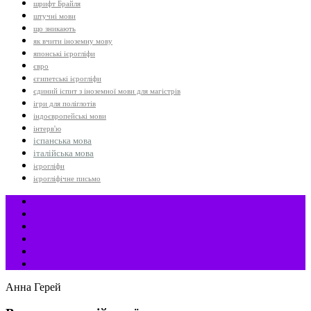
шрифт Брайля
штучні мови
що зникають
як вчити іноземну мову
японські ієрогліфи
євро
єгипетські ієрогліфи
єдиний іспит з іноземної мови для магістрів
ігри для поліглотів
індоєвропейські мови
інтерв'ю
іспанська мова
італійська мова
ієрогліфи
ієрогліфічне письмо
Анна Герей