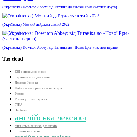
(Українська) Downton Abbey: від Титаніка до «Нової Ери» (частина друга)
(Українська) Мовний дайджест-лютий 2022
(Українська) Downton Abbey: від Титаніка до «Нової Ери» (частина перша)
Tag cloud
ЄВІ з іноземної мови
Європейський день мов
Джозеф Конрад
Нобелівська премія з літератури
Різдво
Різдво у різних країнах
США
Чапбуки
англійська лексика
англійська лексика для шахів
англійська мова
англійська та серіали