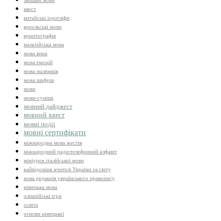
змішані мови
квест
китайські ієрогліфи
креольські мови
криптографія
мальтійська мова
мова вина
мова емоцій
мова малюнків
мова шифрів
мови
мови-суміші
мовний дайджест
мовний квест
мовні події
мовні сертифікати
міжнародна мова жестів
міжнародний радіотелефонний алфавіт
мініурок італійської мови
найвідоміші вчителі України та світу
нова редакція українського правопису
німецька мова
олімпійські ігри
освіта
основи німецької