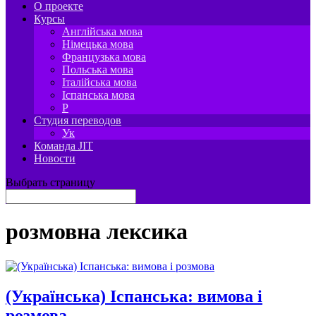
О проекте
Курсы
Англійська мова
Німецька мова
Французька мова
Польська мова
Італійська мова
Іспанська мова
P
Студия переводов
Ук
Команда JIT
Новости
Выбрать страницу
розмовна лексика
(Українська) Іспанська: вимова і
розмова