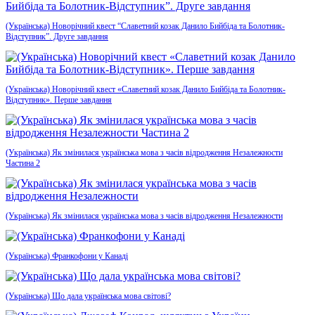
(Українська) Новорічний квест “Славетний козак Данило Бийбіда та Болотник-
Відступник”. Друге завдання
(Українська) Новорічний квест «Славетний козак Данило Бийбіда та Болотник-
Відступник». Перше завдання
(Українська) Як змінилася українська мова з часів відродження Незалежности
Частина 2
(Українська) Як змінилася українська мова з часів відродження Незалежности
(Українська) Франкофони у Канаді
(Українська) Що дала українська мова світові?