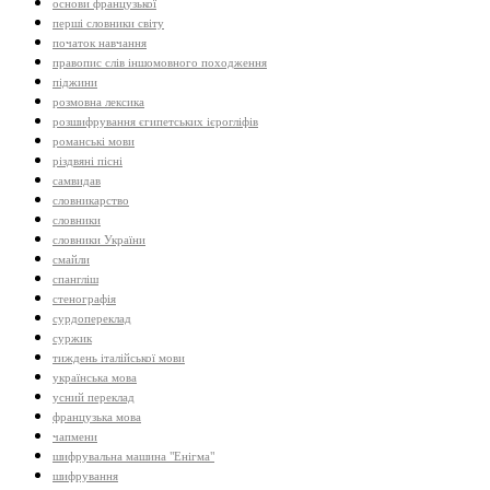
основи французької
перші словники світу
початок навчання
правопис слів іншомовного походження
піджини
розмовна лексика
розшифрування єгипетських ієрогліфів
романські мови
різдвяні пісні
самвидав
словникарство
словники
словники України
смайли
спангліш
стенографія
сурдопереклад
суржик
тиждень італійської мови
українська мова
усний переклад
французька мова
чапмени
шифрувальна машина "Енігма"
шифрування