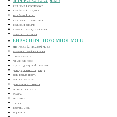
англійська і коронавірус
англійська і пандемія
англійська і спорт
англійський письменник
англійські серіали
вивчення французької мови
вивчення іноземної
вивчення іноземної мови
вивчення іспанської мови
вивчення італійської мови
гавайська мова
германські мови
групи індоєвропейських мов
день державного прапора
день незалежності
день перекладача
день святого Патрика
дистанційна освіта
емоджі
емотікони
есперанто
жестова мова
звертання