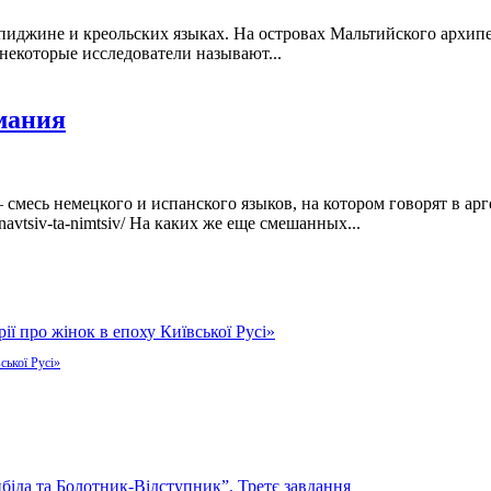
 пиджине и креольских языках. На островах Мальтийского архип
 некоторые исследователи называют...
мания
смесь немецкого и испанского языков, на котором говорят в ар
navtsiv-ta-nimtsiv/ На каких же еще смешанных...
ської Русі»