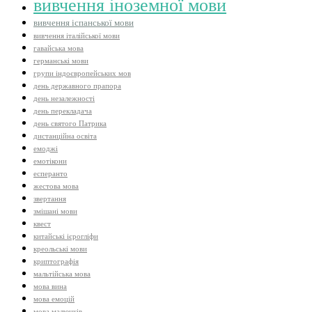
вивчення іноземної мови
вивчення іспанської мови
вивчення італійської мови
гавайська мова
германські мови
групи індоєвропейських мов
день державного прапора
день незалежності
день перекладача
день святого Патрика
дистанційна освіта
емоджі
емотікони
есперанто
жестова мова
звертання
змішані мови
квест
китайські ієрогліфи
креольські мови
криптографія
мальтійська мова
мова вина
мова емоцій
мова малюнків