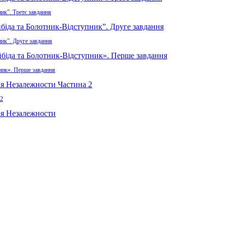
ик”. Третє завдання
ник”. Друге завдання
пник». Перше завдання
 2