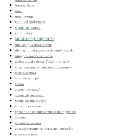
мова шифрів
мови
мови-суміші
мовний дайджест
мовний квест
мовні події
мовні сертифікати
міжнародна мова жестів
міжнародний радіотелефонний алфавіт
мініурок італійської мови
найвідоміші вчителі України та світу
нова редакція українського правопису
німецька мова
олімпійські ігри
освіта
основи німецької
основи французької
перші словники світу
початок навчання
правопис слів іншомовного походження
піджини
розмовна лексика
розшифрування єгипетських ієрогліфів
романські мови