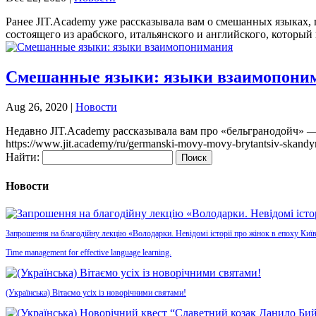
Ранее JIT.Academy уже рассказывала вам о смешанных языках,
состоящего из арабского, итальянского и английского, который
Смешанные языки: языки взаимопони
Aug 26, 2020
|
Новости
Недавно JIT.Academy рассказывала вам про «бельгранодойч» — 
https://www.jit.academy/ru/germanski-movy-movy-brytantsiv-skandy
Найти:
Новости
Запрошення на благодійну лекцію «Володарки. Невідомі історії про жінок в епоху Київ
Time management for effective language learning.
(Українська) Вітаємо усіх із новорічними святами!