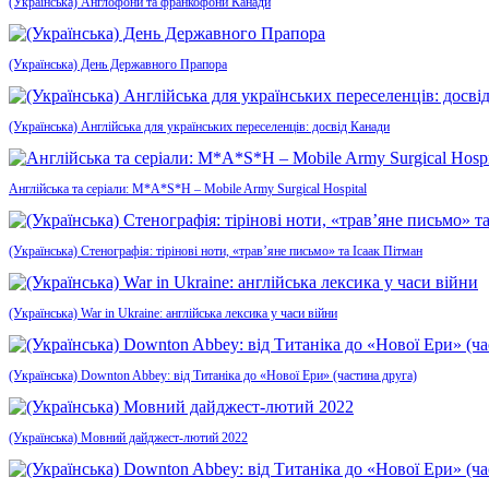
(Українська) Англофони та франкофони Канади
(Українська) День Державного Прапора
(Українська) Англійська для українських переселенців: досвід Канади
Англійська та серіали: M*A*S*H – Mobile Army Surgical Hospital
(Українська) Стенографія: тірінові ноти, «трав’яне письмо» та Ісаак Пітман
(Українська) War in Ukraine: англійська лексика у часи війни
(Українська) Downton Abbey: від Титаніка до «Нової Ери» (частина друга)
(Українська) Мовний дайджест-лютий 2022