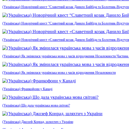
(Українська) Новорічний квест “Славетний козак Данило Бийбіда та Болотник-Відступн
(Українська) Новорічний квест “Славетний козак Данило Бийбіда та Болотник-Відступ
(Українська) Новорічний квест «Славетний козак Данило Бийбіда та Болотник-Відсту
(Українська) Як змінилася українська мова з часів відродження Незалежности Частина
(Українська) Як змінилася українська мова з часів відродження Незалежности
(Українська) Франкофони у Канаді
(Українська) Що дала українська мова світові?
(Українська) Джозеф Конрад, шляхтич з України