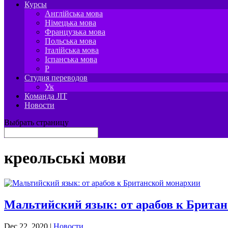
Курсы
Англійська мова
Німецька мова
Французька мова
Польська мова
Італійська мова
Іспанська мова
P
Студия переводов
Ук
Команда JIT
Новости
Выбрать страницу
креольські мови
Мальтийский язык: от арабов к Брита
Dec 22, 2020
|
Новости