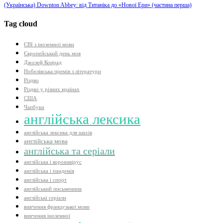
(Українська) Downton Abbey: від Титаніка до «Нової Ери» (частина перша)
Tag cloud
ЄВІ з іноземної мови
Європейський день мов
Джозеф Конрад
Нобелівська премія з літератури
Різдво
Різдво у різних країнах
США
Чапбуки
англійська лексика
англійська лексика для шахів
англійська мова
англійська та серіали
англійська і коронавірус
англійська і пандемія
англійська і спорт
англійський письменник
англійські серіали
вивчення французької мови
вивчення іноземної