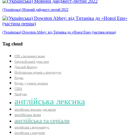
(Українська) Мовний дайджест-лютий 2022
(Українська) Downton Abbey: від Титаніка до «Нової Ери» (частина перша)
Tag cloud
ЄВІ з іноземної мови
Європейський день мов
Джозеф Конрад
Нобелівська премія з літератури
Різдво
Різдво у різних країнах
США
Чапбуки
англійська лексика
англійська лексика для шахів
англійська мова
англійська та серіали
англійська і коронавірус
англійська і пандемія