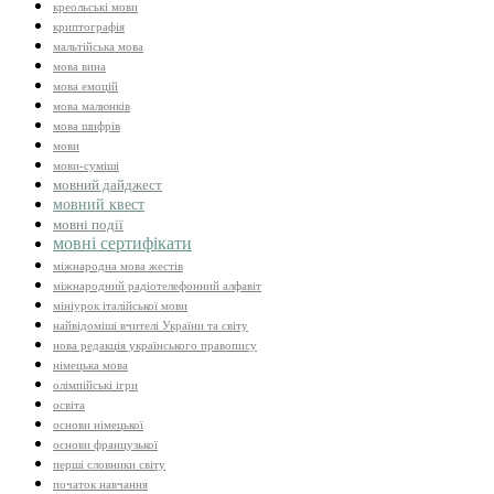
креольські мови
криптографія
мальтійська мова
мова вина
мова емоцій
мова малюнків
мова шифрів
мови
мови-суміші
мовний дайджест
мовний квест
мовні події
мовні сертифікати
міжнародна мова жестів
міжнародний радіотелефонний алфавіт
мініурок італійської мови
найвідоміші вчителі України та світу
нова редакція українського правопису
німецька мова
олімпійські ігри
освіта
основи німецької
основи французької
перші словники світу
початок навчання