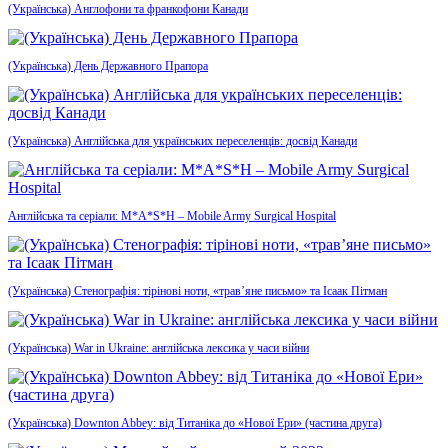
(Українська) Англофони та франкофони Канади
(Українська) День Державного Прапора
(Українська) Англійська для українських переселенців: досвід Канади
Англійська та серіали: M*A*S*H – Mobile Army Surgical Hospital
(Українська) Стенографія: тірінові ноти, «трав’яне письмо» та Ісаак Пітман
(Українська) War in Ukraine: англійська лексика у часи війни
(Українська) Downton Abbey: від Титаніка до «Нової Ери» (частина друга)