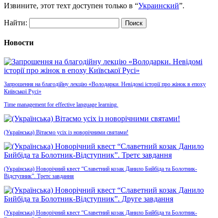
Извините, этот техт доступен только в “
Украинский
”.
Найти:
Новости
Запрошення на благодійну лекцію «Володарки. Невідомі історії про жінок в епоху
Київської Русі»
Time management for effective language learning.
(Українська) Вітаємо усіх із новорічними святами!
(Українська) Новорічний квест “Славетний козак Данило Бийбіда та Болотник-
Відступник”. Третє завдання
(Українська) Новорічний квест “Славетний козак Данило Бийбіда та Болотник-