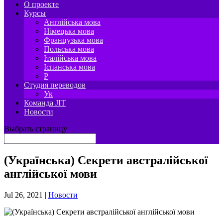
О проекте
Курсы
Англійська мова
Німецька мова
Французька мова
Польська мова
Італійська мова
Іспанська мова
P
Студия переводов
Ук
Команда JIT
Новости
Выбрать страницу
(Українська) Секрети австралійської
англійської мови
Jul 26, 2021
|
Новости