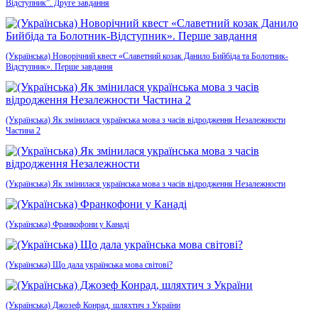
Відступник”. Друге завдання
(Українська) Новорічний квест «Славетний козак Данило Бийбіда та Болотник-
Відступник». Перше завдання
(Українська) Як змінилася українська мова з часів відродження Незалежности
Частина 2
(Українська) Як змінилася українська мова з часів відродження Незалежности
(Українська) Франкофони у Канаді
(Українська) Що дала українська мова світові?
(Українська) Джозеф Конрад, шляхтич з України