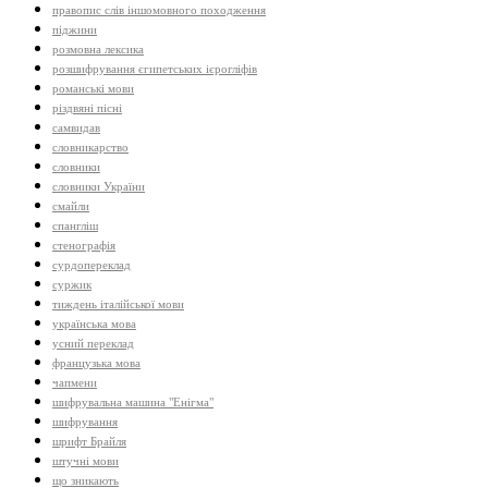
правопис слів іншомовного походження
піджини
розмовна лексика
розшифрування єгипетських ієрогліфів
романські мови
різдвяні пісні
самвидав
словникарство
словники
словники України
смайли
спангліш
стенографія
сурдопереклад
суржик
тиждень італійської мови
українська мова
усний переклад
французька мова
чапмени
шифрувальна машина "Енігма"
шифрування
шрифт Брайля
штучні мови
що зникають