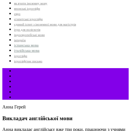
як вчити іноземну мову
японські ієрогліфи
євро
єгипетські ієрогліфи
єдиний іспит з іноземної мови для магістрів
ігри для поліглотів
індоєвропейські мови
інтерв'ю
іспанська мова
італійська мова
ієрогліфи
ієрогліфічне письмо
Анна Герей
Викладач англійської мови
Анна викладає англійську вже три роки, працюючи з учнями