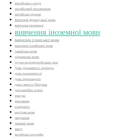
англійська і спорт
англійський письменник
англійські серіали
вивчення французької мови
вивчення іноземної
вивчення іноземної мови
вивчення іспанської мови
вивчення італійської мови
гавайська мова
германські мови
групи індоєвропейських мов
день державного прапора
день незалежності
день перекладача
день святого Патрика
дистанційна освіта
емоджі
емотікони
есперанто
жестова мова
звертання
змішані мови
квест
китайські ієрогліфи