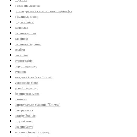
піджини
розмовна лексика
розшифрування єгипетських ієрогліфів
романські мови
різдвяні пісні
самвидав
словникарство
словники
словники України
смайли
спангліш
стенографія
сурдопереклад
суржик
тиждень італійської мови
українська мова
усний переклад
французька мова
чапмени
шифрувальна машина "Енігма"
шифрування
шрифт Брайля
штучні мови
що зникають
як вчити іноземну мову