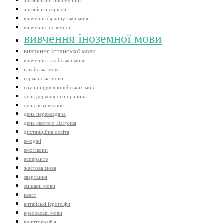
англійський письменник
англійські серіали
вивчення французької мови
вивчення іноземної
вивчення іноземної мови
вивчення іспанської мови
вивчення італійської мови
гавайська мова
германські мови
групи індоєвропейських мов
день державного прапора
день незалежності
день перекладача
день святого Патрика
дистанційна освіта
емоджі
емотікони
есперанто
жестова мова
звертання
змішані мови
квест
китайські ієрогліфи
креольські мови
криптографія