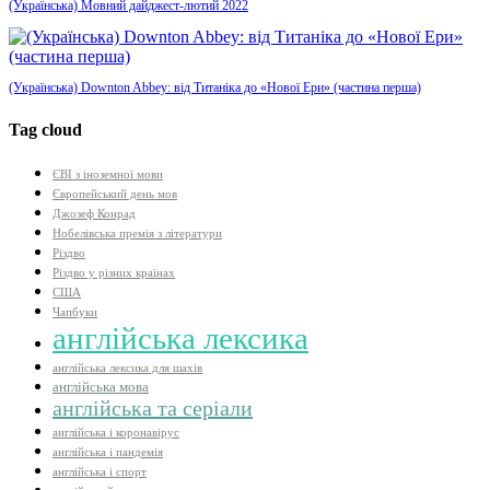
(Українська) Мовний дайджест-лютий 2022
(Українська) Downton Abbey: від Титаніка до «Нової Ери» (частина перша)
Tag cloud
ЄВІ з іноземної мови
Європейський день мов
Джозеф Конрад
Нобелівська премія з літератури
Різдво
Різдво у різних країнах
США
Чапбуки
англійська лексика
англійська лексика для шахів
англійська мова
англійська та серіали
англійська і коронавірус
англійська і пандемія
англійська і спорт