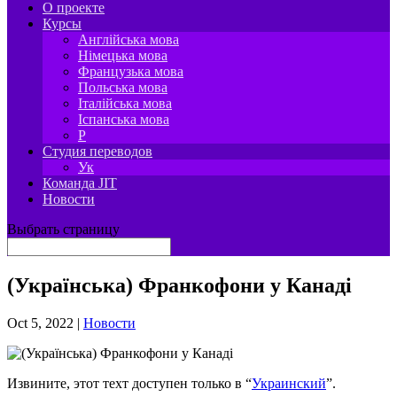
О проекте
Курсы
Англійська мова
Німецька мова
Французька мова
Польська мова
Італійська мова
Іспанська мова
P
Студия переводов
Ук
Команда JIT
Новости
Выбрать страницу
(Українська) Франкофони у Канаді
Oct 5, 2022
|
Новости
Извините, этот техт доступен только в “
Украинский
”.