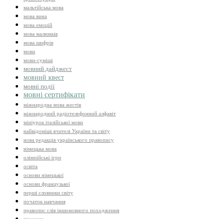
мальтійська мова
мова вина
мова емоцій
мова малюнків
мова шифрів
мови
мови-суміші
мовний дайджест
мовний квест
мовні події
мовні сертифікати
міжнародна мова жестів
міжнародний радіотелефонний алфавіт
мініурок італійської мови
найвідоміші вчителі України та світу
нова редакція українського правопису
німецька мова
олімпійські ігри
освіта
основи німецької
основи французької
перші словники світу
початок навчання
правопис слів іншомовного походження