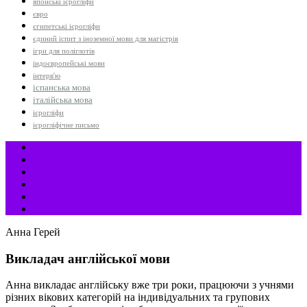
японські ієрогліфи
євро
єгипетські ієрогліфи
єдиний іспит з іноземної мови для магістрів
ігри для поліглотів
індоєвропейські мови
інтерв'ю
іспанська мова
італійська мова
ієрогліфи
ієрогліфічне письмо
Анна Герей
Викладач англійської мови
Анна викладає англійську вже три роки, працюючи з учнями
різних вікових категорій на індивідуальних та групових