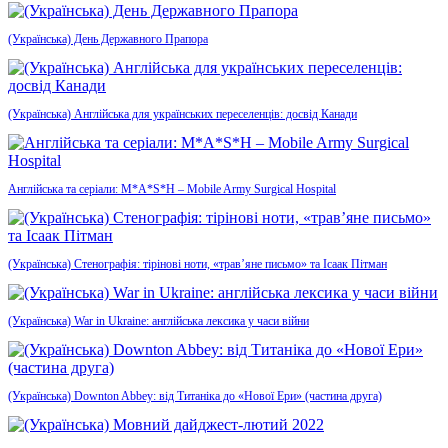
(Українська) День Державного Прапора
(Українська) Англійська для українських переселенців: досвід Канади
Англійська та серіали: M*A*S*H – Mobile Army Surgical Hospital
(Українська) Стенографія: тірінові ноти, «трав’яне письмо» та Ісаак Пітман
(Українська) War in Ukraine: англійська лексика у часи війни
(Українська) Downton Abbey: від Титаніка до «Нової Ери» (частина друга)