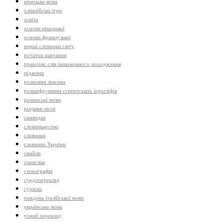
німецька мова
олімпійські ігри
освіта
основи німецької
основи французької
перші словники світу
початок навчання
правопис слів іншомовного походження
піджини
розмовна лексика
розшифрування єгипетських ієрогліфів
романські мови
різдвяні пісні
самвидав
словникарство
словники
словники України
смайли
спангліш
стенографія
сурдопереклад
суржик
тиждень італійської мови
українська мова
усний переклад