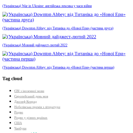
(Українська) War in Ukraine: англійська лексика у часи війни
(Українська) Downton Abbey: від Титаніка до «Нової Ери» (частина друга)
(Українська) Мовний дайджест-лютий 2022
(Українська) Downton Abbey: від Титаніка до «Нової Ери» (частина перша)
Tag cloud
ЄВІ з іноземної мови
Європейський день мов
Джозеф Конрад
Нобелівська премія з літератури
Різдво
Різдво у різних країнах
США
Чапбуки