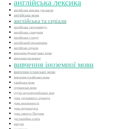
англійська лексика
англійська лексика для шахів
англійська мова
англійська та серіали
англійська і коронавірус
англійська і пандемія
англійська і спорт
англійський письменник
англійські серіали
вивчення французької мови
вивчення іноземної
вивчення іноземної мови
вивчення іспанської мови
вивчення італійської мови
гавайська мова
германські мови
групи індоєвропейських мов
день державного прапора
день незалежності
день перекладача
день святого Патрика
дистанційна освіта
емоджі