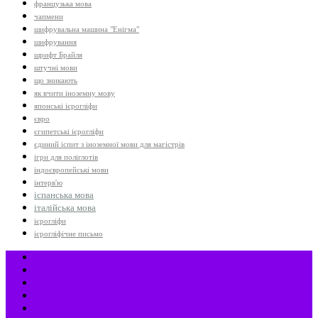
французька мова
чапмени
шифрувальна машина "Енігма"
шифрування
шрифт Брайля
штучні мови
що зникають
як вчити іноземну мову
японські ієрогліфи
євро
єгипетські ієрогліфи
єдиний іспит з іноземної мови для магістрів
ігри для поліглотів
індоєвропейські мови
інтерв'ю
іспанська мова
італійська мова
ієрогліфи
ієрогліфічне письмо