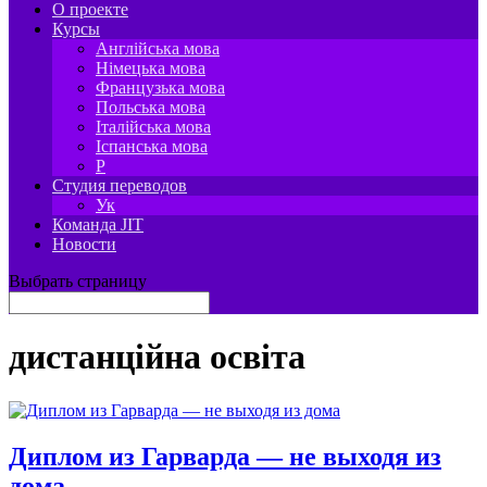
О проекте
Курсы
Англійська мова
Німецька мова
Французька мова
Польська мова
Італійська мова
Іспанська мова
P
Студия переводов
Ук
Команда JIT
Новости
Выбрать страницу
дистанційна освіта
Диплом из Гарварда — не выходя из
дома