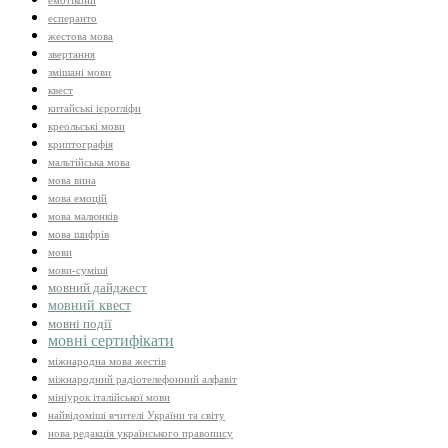
емотікони
есперанто
жестова мова
звертання
змішані мови
квест
китайські ієрогліфи
креольські мови
криптографія
мальтійська мова
мова вина
мова емоцій
мова малюнків
мова шифрів
мови
мови-суміші
мовний дайджест
мовний квест
мовні події
мовні сертифікати
міжнародна мова жестів
міжнародний радіотелефонний алфавіт
мініурок італійської мови
найвідоміші вчителі України та світу
нова редакція українського правопису