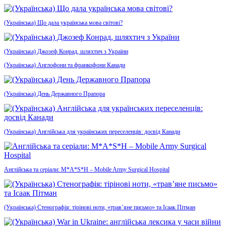
(Українська) Що дала українська мова світові?
(Українська) Джозеф Конрад, шляхтич з України
(Українська) Англофони та франкофони Канади
(Українська) День Державного Прапора
(Українська) Англійська для українських переселенців: досвід Канади
Англійська та серіали: M*A*S*H – Mobile Army Surgical Hospital
(Українська) Стенографія: тірінові ноти, «трав’яне письмо» та Ісаак Пітман