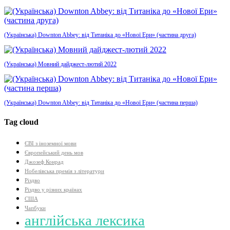
(Українська) Downton Abbey: від Титаніка до «Нової Ери» (частина друга)
(Українська) Мовний дайджест-лютий 2022
(Українська) Downton Abbey: від Титаніка до «Нової Ери» (частина перша)
Tag cloud
ЄВІ з іноземної мови
Європейський день мов
Джозеф Конрад
Нобелівська премія з літератури
Різдво
Різдво у різних країнах
США
Чапбуки
англійська лексика