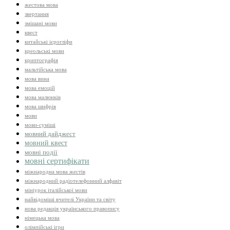
жестова мова
звертання
змішані мови
квест
китайські ієрогліфи
креольські мови
криптографія
мальтійська мова
мова вина
мова емоцій
мова малюнків
мова шифрів
мови
мови-суміші
мовний дайджест
мовний квест
мовні події
мовні сертифікати
міжнародна мова жестів
міжнародний радіотелефонний алфавіт
мініурок італійської мови
найвідоміші вчителі України та світу
нова редакція українського правопису
німецька мова
олімпійські ігри