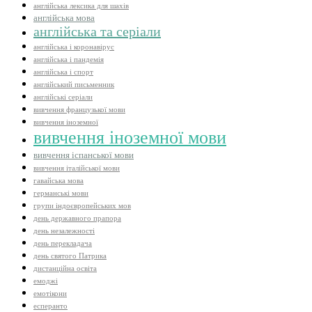
англійська лексика для шахів
англійська мова
англійська та серіали
англійська і коронавірус
англійська і пандемія
англійська і спорт
англійський письменник
англійські серіали
вивчення французької мови
вивчення іноземної
вивчення іноземної мови
вивчення іспанської мови
вивчення італійської мови
гавайська мова
германські мови
групи індоєвропейських мов
день державного прапора
день незалежності
день перекладача
день святого Патрика
дистанційна освіта
емоджі
емотікони
есперанто