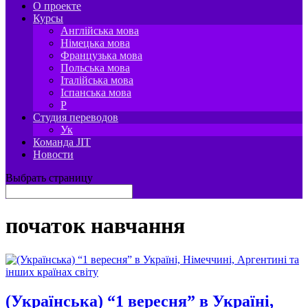
О проекте
Курсы
Англійська мова
Німецька мова
Французька мова
Польська мова
Італійська мова
Іспанська мова
P
Студия переводов
Ук
Команда JIT
Новости
Выбрать страницу
початок навчання
(Українська) “1 вересня” в Україні,