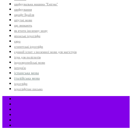
шифрувальна машина "Енігма"
шифрування
шрифт Брайля
штучні мови
що зникають
як вчити іноземну мову
японські ієрогліфи
євро
єгипетські ієрогліфи
єдиний іспит з іноземної мови для магістрів
ігри для поліглотів
індоєвропейські мови
інтерв'ю
іспанська мова
італійська мова
ієрогліфи
ієрогліфічне письмо