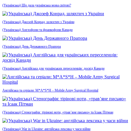
(Українська) Що дала українська мова світові?
(Українська) Джозеф Конрад, шляхтич з України
(Українська) Англофони та франкофони Канади
(Українська) День Державного Прапора
(Українська) Англійська для українських переселенців: досвід Канади
Англійська та серіали: M*A*S*H – Mobile Army Surgical Hospital
(Українська) Стенографія: тірінові ноти, «трав’яне письмо» та Ісаак Пітман
(Українська) War in Ukraine: англійська лексика у часи війни