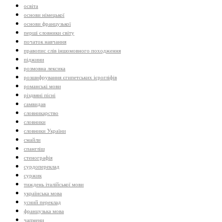
освіта
основи німецької
основи французької
перші словники світу
початок навчання
правопис слів іншомовного походження
піджини
розмовна лексика
розшифрування єгипетських ієрогліфів
романські мови
різдвяні пісні
самвидав
словникарство
словники
словники України
смайли
спангліш
стенографія
сурдопереклад
суржик
тиждень італійської мови
українська мова
усний переклад
французька мова
чапмени