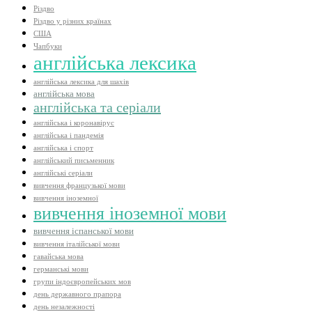
Різдво
Різдво у різних країнах
США
Чапбуки
англійська лексика
англійська лексика для шахів
англійська мова
англійська та серіали
англійська і коронавірус
англійська і пандемія
англійська і спорт
англійський письменник
англійські серіали
вивчення французької мови
вивчення іноземної
вивчення іноземної мови
вивчення іспанської мови
вивчення італійської мови
гавайська мова
германські мови
групи індоєвропейських мов
день державного прапора
день незалежності