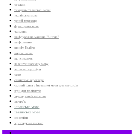
суржик
тиждень італійської мови
українська мова
усний переклад
французька мова
чапмени
шифрувальна машина "Енігма"
шифрування
шрифт Брайля
штучні мови
що зникають
як вчити іноземну мову
японські ієрогліфи
євро
єгипетські ієрогліфи
єдиний іспит з іноземної мови для магістрів
ігри для поліглотів
індоєвропейські мови
інтерв'ю
іспанська мова
італійська мова
ієрогліфи
ієрогліфічне письмо