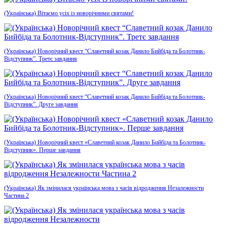
(Українська) Вітаємо усіх із новорічними святами!
(Українська) Новорічний квест “Славетний козак Данило Бийбіда та Болотник-
Відступник”. Третє завдання
(Українська) Новорічний квест “Славетний козак Данило Бийбіда та Болотник-
Відступник”. Друге завдання
(Українська) Новорічний квест «Славетний козак Данило Бийбіда та Болотник-
Відступник». Перше завдання
(Українська) Як змінилася українська мова з часів відродження Незалежности
Частина 2