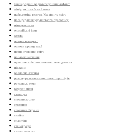
міжнародний радіотелефонний алфавіт
мініурок італійської мови
найвідоміші вчителі України та світу
нова редакція українського правопису
німецька мова
олімпійські ігри
освіта
основи німецької
основи французької
перші словники світу
початок навчання
правопис слів іншомовного походження
піджини
розмовна лексика
розшифрування єгипетських ієрогліфів
романські мови
різдвяні пісні
самвидав
словникарство
словники
словники України
смайли
спангліш
стенографія
сурдопереклад