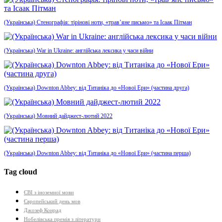
(Українська) Стенографія: тірінові ноти, «трав’яне письмо» та Ісаак Пітман
(Українська) War in Ukraine: англійська лексика у часи війни
(Українська) Downton Abbey: від Титаніка до «Нової Ери» (частина друга)
(Українська) Мовний дайджест-лютий 2022
(Українська) Downton Abbey: від Титаніка до «Нової Ери» (частина перша)
Tag cloud
ЄВІ з іноземної мови
Європейський день мов
Джозеф Конрад
Нобелівська премія з літератури