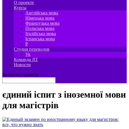
О проекте
Курсы
Англійська мова
Німецька мова
Французька мова
Польська мова
Італійська мова
Іспанська мова
P
Студия переводов
Ук
Команда JIT
Новости
Выбрать страницу
єдиний іспит з іноземної мови
для магістрів