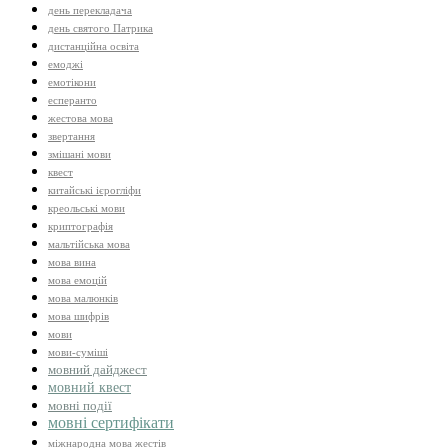
день перекладача
день святого Патрика
дистанційна освіта
емоджі
емотікони
есперанто
жестова мова
звертання
змішані мови
квест
китайські ієрогліфи
креольські мови
криптографія
мальтійська мова
мова вина
мова емоцій
мова малюнків
мова шифрів
мови
мови-суміші
мовний дайджест
мовний квест
мовні події
мовні сертифікати
міжнародна мова жестів