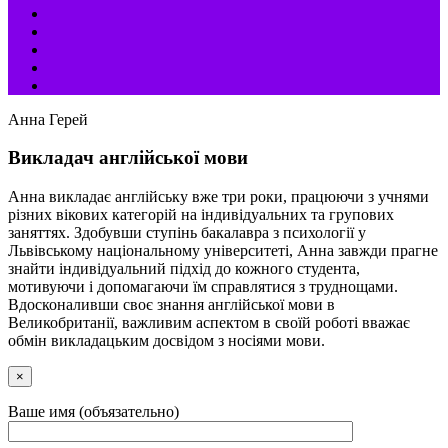
Анна Герей
Викладач англійської мови
Анна викладає англійську вже три роки, працюючи з учнями
різних вікових категорій на індивідуальних та групових
заняттях. Здобувши ступінь бакалавра з психології у
Львівському національному університеті, Анна завжди прагне
знайти індивідуальний підхід до кожного студента,
мотивуючи і допомагаючи їм справлятися з труднощами.
Вдосконаливши своє знання англійської мови в
Великобританії, важливим аспектом в своїй роботі вважає
обмін викладацьким досвідом з носіями мови.
×
Ваше имя (объязательно)