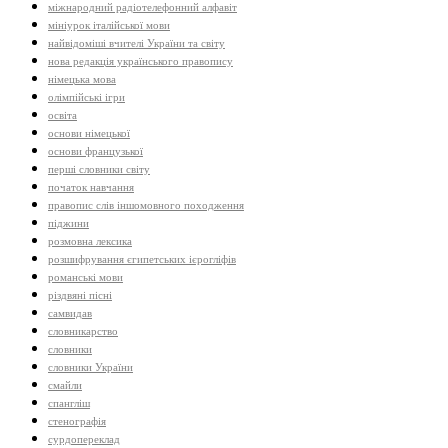
міжнародний радіотелефонний алфавіт
мініурок італійської мови
найвідоміші вчителі України та світу
нова редакція українського правопису
німецька мова
олімпійські ігри
освіта
основи німецької
основи французької
перші словники світу
початок навчання
правопис слів іншомовного походження
піджини
розмовна лексика
розшифрування єгипетських ієрогліфів
романські мови
різдвяні пісні
самвидав
словникарство
словники
словники України
смайли
спангліш
стенографія
сурдопереклад