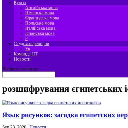
Курсы
Англійська мова
Німецька мова
Французька мова
Польська мова
Італійська мова
Іспанська мова
P
Студия переводов
Ук
Команда JIT
Новости
Выбрать страницу
розшифрування єгипетських і
Язык рисунков: загадка египетских ие
Sep 23, 2020
|
Новости