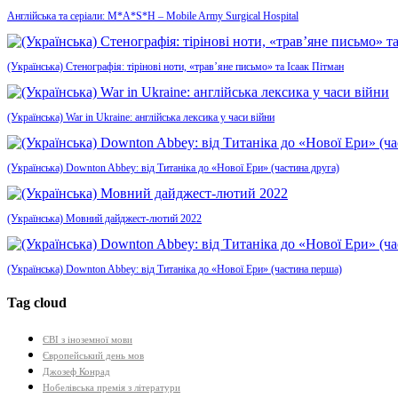
Англійська та серіали: M*A*S*H – Mobile Army Surgical Hospital
(Українська) Стенографія: тірінові ноти, «трав’яне письмо» та Ісаак Пітман
(Українська) War in Ukraine: англійська лексика у часи війни
(Українська) Downton Abbey: від Титаніка до «Нової Ери» (частина друга)
(Українська) Мовний дайджест-лютий 2022
(Українська) Downton Abbey: від Титаніка до «Нової Ери» (частина перша)
Tag cloud
ЄВІ з іноземної мови
Європейський день мов
Джозеф Конрад
Нобелівська премія з літератури