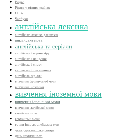
Різдво
Різдво у різних країнах
США
Чапбуки
англійська лексика
англійська лексика для шахів
англійська мова
англійська та серіали
англійська і коронавірус
англійська і пандемія
англійська і спорт
англійський письменник
англійські серіали
вивчення французької мови
вивчення іноземної
вивчення іноземної мови
вивчення іспанської мови
вивчення італійської мови
гавайська мова
германські мови
групи індоєвропейських мов
день державного прапора
день незалежності