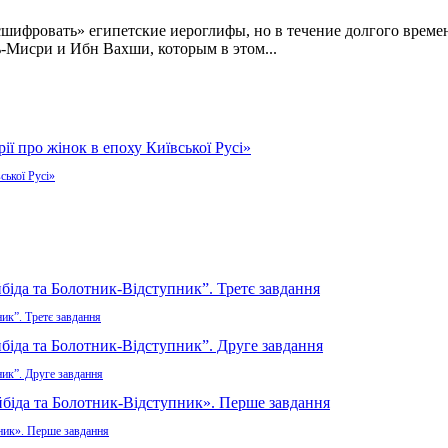
сшифровать» египетские иероглифы, но в течение долгого врем
ь-Мисри и Ибн Вахши, которым в этом...
ської Русі»
ик”. Третє завдання
ник”. Друге завдання
пник». Перше завдання