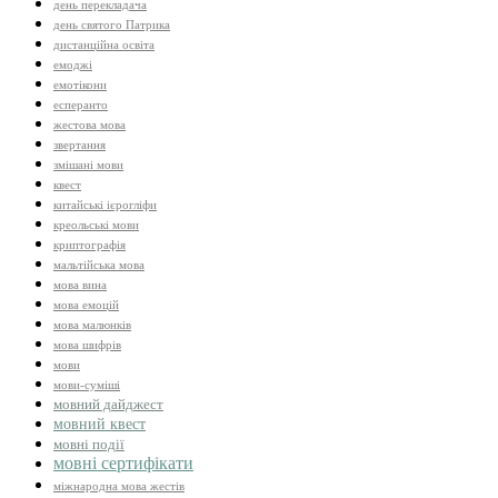
день перекладача
день святого Патрика
дистанційна освіта
емоджі
емотікони
есперанто
жестова мова
звертання
змішані мови
квест
китайські ієрогліфи
креольські мови
криптографія
мальтійська мова
мова вина
мова емоцій
мова малюнків
мова шифрів
мови
мови-суміші
мовний дайджест
мовний квест
мовні події
мовні сертифікати
міжнародна мова жестів