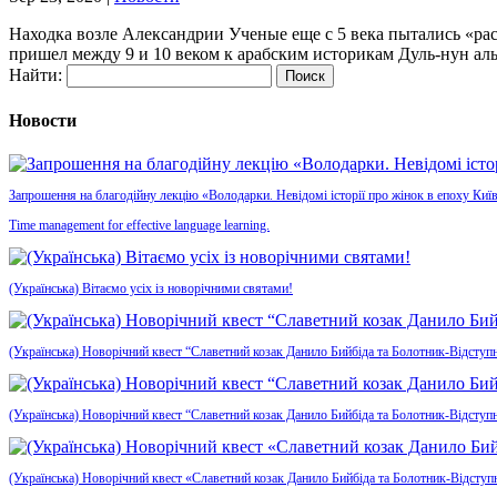
Находка возле Александрии Ученые еще с 5 века пытались «ра
пришел между 9 и 10 веком к арабским историкам Дуль-нун ал
Найти:
Новости
Запрошення на благодійну лекцію «Володарки. Невідомі історії про жінок в епоху Київ
Time management for effective language learning.
(Українська) Вітаємо усіх із новорічними святами!
(Українська) Новорічний квест “Славетний козак Данило Бийбіда та Болотник-Відступн
(Українська) Новорічний квест “Славетний козак Данило Бийбіда та Болотник-Відступ
(Українська) Новорічний квест «Славетний козак Данило Бийбіда та Болотник-Відсту