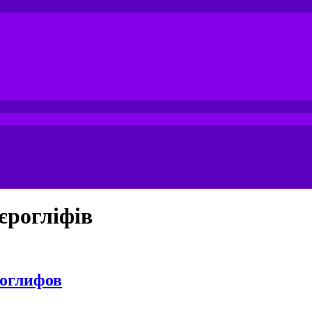
єрогліфів
роглифов