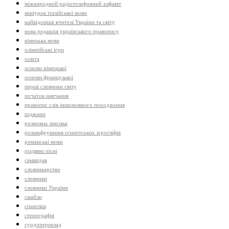
міжнародний радіотелефонний алфавіт
мініурок італійської мови
найвідоміші вчителі України та світу
нова редакція українського правопису
німецька мова
олімпійські ігри
освіта
основи німецької
основи французької
перші словники світу
початок навчання
правопис слів іншомовного походження
піджини
розмовна лексика
розшифрування єгипетських ієрогліфів
романські мови
різдвяні пісні
самвидав
словникарство
словники
словники України
смайли
спангліш
стенографія
сурдопереклад