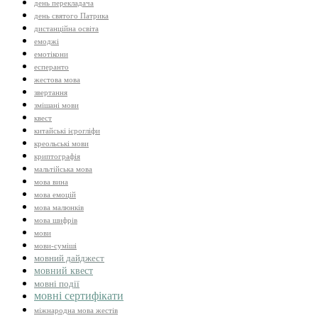
день перекладача
день святого Патрика
дистанційна освіта
емоджі
емотікони
есперанто
жестова мова
звертання
змішані мови
квест
китайські ієрогліфи
креольські мови
криптографія
мальтійська мова
мова вина
мова емоцій
мова малюнків
мова шифрів
мови
мови-суміші
мовний дайджест
мовний квест
мовні події
мовні сертифікати
міжнародна мова жестів