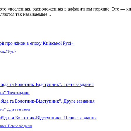
это «вселенная, расположенная в алфавитном порядке. Это — к
ляются так называемые...
ської Русі»
ик”. Третє завдання
ник”. Друге завдання
пник». Перше завдання