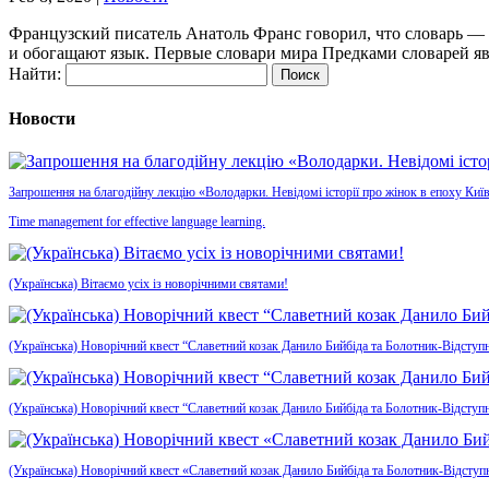
Французский писатель Анатоль Франс говорил, что словарь — 
и обогащают язык. Первые словари мира Предками словарей яв
Найти:
Новости
Запрошення на благодійну лекцію «Володарки. Невідомі історії про жінок в епоху Київ
Time management for effective language learning.
(Українська) Вітаємо усіх із новорічними святами!
(Українська) Новорічний квест “Славетний козак Данило Бийбіда та Болотник-Відступн
(Українська) Новорічний квест “Славетний козак Данило Бийбіда та Болотник-Відступ
(Українська) Новорічний квест «Славетний козак Данило Бийбіда та Болотник-Відсту