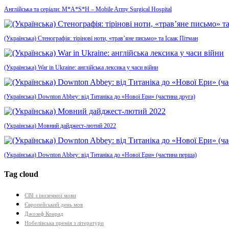
Англійська та серіали: M*A*S*H – Mobile Army Surgical Hospital
(Українська) Стенографія: тірінові ноти, «трав’яне письмо» та Ісаак Пітман
(Українська) War in Ukraine: англійська лексика у часи війни
(Українська) Downton Abbey: від Титаніка до «Нової Ери» (частина друга)
(Українська) Мовний дайджест-лютий 2022
(Українська) Downton Abbey: від Титаніка до «Нової Ери» (частина перша)
Tag cloud
ЄВІ з іноземної мови
Європейський день мов
Джозеф Конрад
Нобелівська премія з літератури