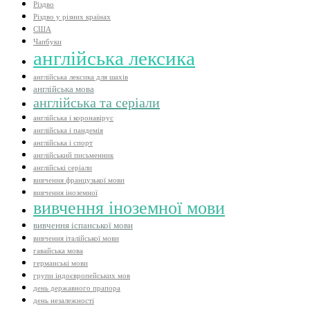
Різдво
Різдво у різних країнах
США
Чапбуки
англійська лексика
англійська лексика для шахів
англійська мова
англійська та серіали
англійська і коронавірус
англійська і пандемія
англійська і спорт
англійський письменник
англійські серіали
вивчення французької мови
вивчення іноземної
вивчення іноземної мови
вивчення іспанської мови
вивчення італійської мови
гавайська мова
германські мови
групи індоєвропейських мов
день державного прапора
день незалежності