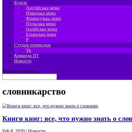
Курсы
Англійська мова
Німецька мова
Французька мова
Польська мова
Італійська мова
Іспанська мова
P
Студия переводов
Ук
Команда JIT
Новости
Выбрать страницу
словникарство
Книги книг: все, что нужно знать о сло
Feb 8, 2020
|
Новости