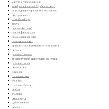
мініурок італійської мови
найвідоміші вчителі України та світу
нова редакція українського правопису
німецька мова
олімпійські ігри
освіта
основи німецької
основи французької
перші словники світу
початок навчання
правопис слів іншомовного походження
піджини
розмовна лексика
розшифрування єгипетських ієрогліфів
романські мови
різдвяні пісні
самвидав
словникарство
словники
словники України
смайли
спангліш
стенографія
сурдопереклад
суржик