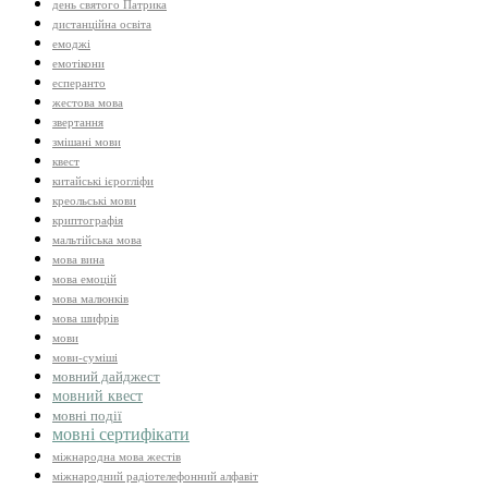
день святого Патрика
дистанційна освіта
емоджі
емотікони
есперанто
жестова мова
звертання
змішані мови
квест
китайські ієрогліфи
креольські мови
криптографія
мальтійська мова
мова вина
мова емоцій
мова малюнків
мова шифрів
мови
мови-суміші
мовний дайджест
мовний квест
мовні події
мовні сертифікати
міжнародна мова жестів
міжнародний радіотелефонний алфавіт