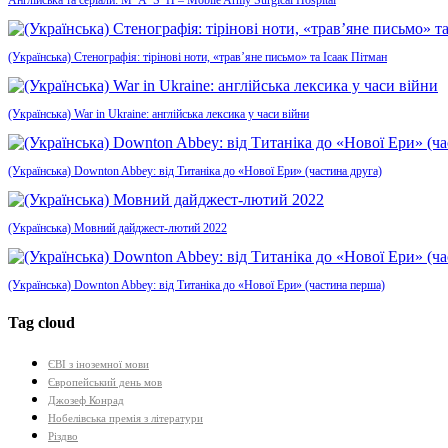
Англійська та серіали: M*A*S*H – Mobile Army Surgical Hospital
(Українська) Стенографія: тірінові ноти, «трав’яне письмо» та Ісаак Пітман
(Українська) War in Ukraine: англійська лексика у часи війни
(Українська) Downton Abbey: від Титаніка до «Нової Ери» (частина друга)
(Українська) Мовний дайджест-лютий 2022
(Українська) Downton Abbey: від Титаніка до «Нової Ери» (частина перша)
Tag cloud
ЄВІ з іноземної мови
Європейський день мов
Джозеф Конрад
Нобелівська премія з літератури
Різдво