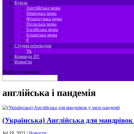
Курсы
Англійська мова
Німецька мова
Французька мова
Польська мова
Італійська мова
Іспанська мова
P
Студия переводов
Ук
Команда JIT
Новости
Выбрать страницу
англійська і пандемія
(Українська) Англійська для мандрівок 
Jul 19, 2021
|
Новости