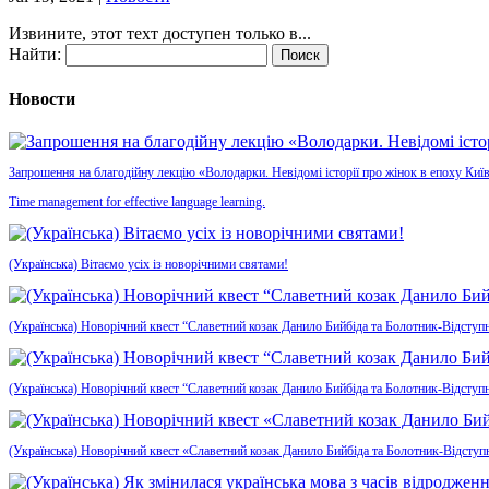
Извините, этот техт доступен только в...
Найти:
Новости
Запрошення на благодійну лекцію «Володарки. Невідомі історії про жінок в епоху Київ
Time management for effective language learning.
(Українська) Вітаємо усіх із новорічними святами!
(Українська) Новорічний квест “Славетний козак Данило Бийбіда та Болотник-Відступн
(Українська) Новорічний квест “Славетний козак Данило Бийбіда та Болотник-Відступ
(Українська) Новорічний квест «Славетний козак Данило Бийбіда та Болотник-Відсту