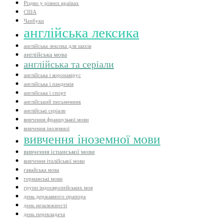
Різдво у різних країнах
США
Чапбуки
англійська лексика
англійська лексика для шахів
англійська мова
англійська та серіали
англійська і коронавірус
англійська і пандемія
англійська і спорт
англійський письменник
англійські серіали
вивчення французької мови
вивчення іноземної
вивчення іноземної мови
вивчення іспанської мови
вивчення італійської мови
гавайська мова
германські мови
групи індоєвропейських мов
день державного прапора
день незалежності
день перекладача