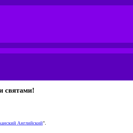
ми святами!
канский Английский
”.