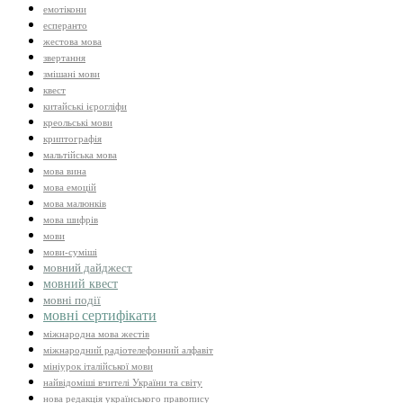
емотікони
есперанто
жестова мова
звертання
змішані мови
квест
китайські ієрогліфи
креольські мови
криптографія
мальтійська мова
мова вина
мова емоцій
мова малюнків
мова шифрів
мови
мови-суміші
мовний дайджест
мовний квест
мовні події
мовні сертифікати
міжнародна мова жестів
міжнародний радіотелефонний алфавіт
мініурок італійської мови
найвідоміші вчителі України та світу
нова редакція українського правопису