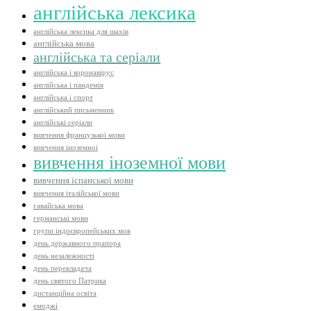
англійська лексика
англійська лексика для шахів
англійська мова
англійська та серіали
англійська і коронавірус
англійська і пандемія
англійська і спорт
англійський письменник
англійські серіали
вивчення французької мови
вивчення іноземної
вивчення іноземної мови
вивчення іспанської мови
вивчення італійської мови
гавайська мова
германські мови
групи індоєвропейських мов
день державного прапора
день незалежності
день перекладача
день святого Патрика
дистанційна освіта
емоджі