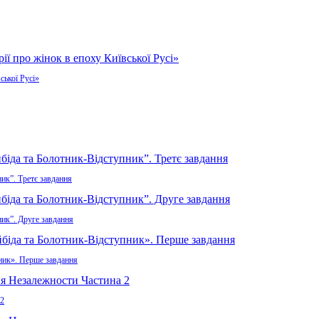
ської Русі»
ик”. Третє завдання
ник”. Друге завдання
пник». Перше завдання
 2