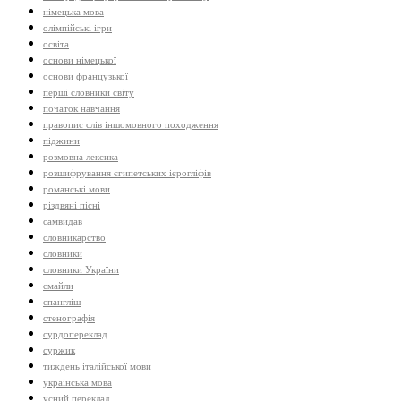
німецька мова
олімпійські ігри
освіта
основи німецької
основи французької
перші словники світу
початок навчання
правопис слів іншомовного походження
піджини
розмовна лексика
розшифрування єгипетських ієрогліфів
романські мови
різдвяні пісні
самвидав
словникарство
словники
словники України
смайли
спангліш
стенографія
сурдопереклад
суржик
тиждень італійської мови
українська мова
усний переклад