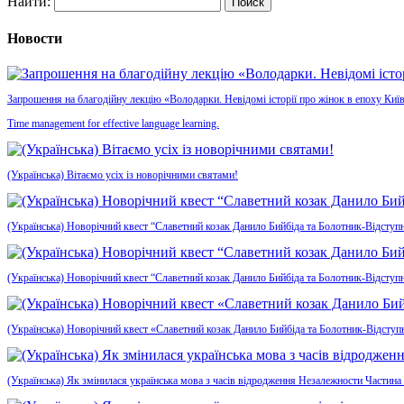
Найти:
Новости
Запрошення на благодійну лекцію «Володарки. Невідомі історії про жінок в епоху Київ
Time management for effective language learning.
(Українська) Вітаємо усіх із новорічними святами!
(Українська) Новорічний квест “Славетний козак Данило Бийбіда та Болотник-Відступн
(Українська) Новорічний квест “Славетний козак Данило Бийбіда та Болотник-Відступ
(Українська) Новорічний квест «Славетний козак Данило Бийбіда та Болотник-Відсту
(Українська) Як змінилася українська мова з часів відродження Незалежности Частина