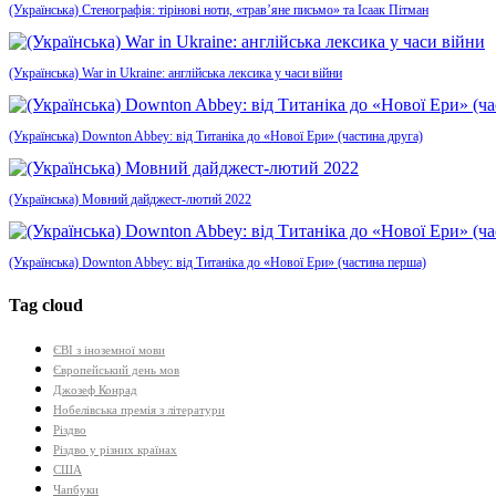
(Українська) Стенографія: тірінові ноти, «трав’яне письмо» та Ісаак Пітман
(Українська) War in Ukraine: англійська лексика у часи війни
(Українська) Downton Abbey: від Титаніка до «Нової Ери» (частина друга)
(Українська) Мовний дайджест-лютий 2022
(Українська) Downton Abbey: від Титаніка до «Нової Ери» (частина перша)
Tag cloud
ЄВІ з іноземної мови
Європейський день мов
Джозеф Конрад
Нобелівська премія з літератури
Різдво
Різдво у різних країнах
США
Чапбуки