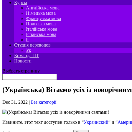
Курсы
Англійська мова
Німецька мова
Французька мова
Польська мова
Італійська мова
Іспанська мова
P
Студия переводов
Ук
Команда JIT
Новости
Выбрать страницу
(Українська) Вітаємо усіх із новорічни
Dec 31, 2022
|
Без категорії
Извините, этот техт доступен только в “
Украинский
” и “
Амери