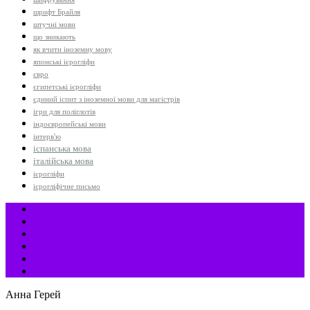
шрифт Брайля
штучні мови
що зникають
як вчити іноземну мову
японські ієрогліфи
євро
єгипетські ієрогліфи
єдиний іспит з іноземної мови для магістрів
ігри для поліглотів
індоєвропейські мови
інтерв'ю
іспанська мова
італійська мова
ієрогліфи
ієрогліфічне письмо
Анна Герей