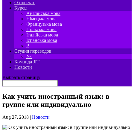
О проекте
Курсы
Англійська мова
Німецька мова
Французька мова
Польська мова
Італійська мова
Іспанська мова
P
Студия переводов
Ук
Команда JIT
Новости
Выбрать страницу
Как учить иностранный язык: в
группе или индивидуально
Aug 27, 2018
|
Новости