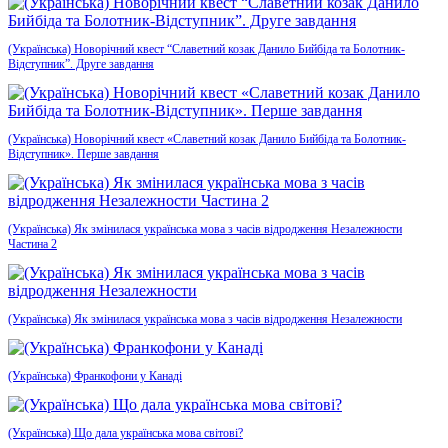
(Українська) Новорічний квест “Славетний козак Данило Бийбіда та Болотник-
Відступник”. Друге завдання
(Українська) Новорічний квест «Славетний козак Данило Бийбіда та Болотник-
Відступник». Перше завдання
(Українська) Як змінилася українська мова з часів відродження Незалежности
Частина 2
(Українська) Як змінилася українська мова з часів відродження Незалежности
(Українська) Франкофони у Канаді
(Українська) Що дала українська мова світові?