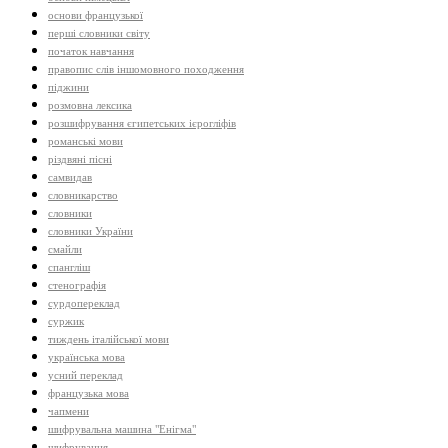
основи французької
перші словники світу
початок навчання
правопис слів іншомовного походження
піджини
розмовна лексика
розшифрування єгипетських ієрогліфів
романські мови
різдвяні пісні
самвидав
словникарство
словники
словники України
смайли
спангліш
стенографія
сурдопереклад
суржик
тиждень італійської мови
українська мова
усний переклад
французька мова
чапмени
шифрувальна машина "Енігма"
шифрування