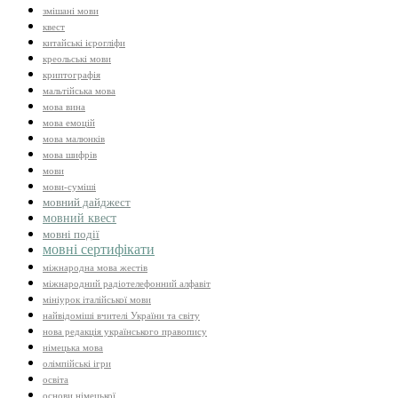
змішані мови
квест
китайські ієрогліфи
креольські мови
криптографія
мальтійська мова
мова вина
мова емоцій
мова малюнків
мова шифрів
мови
мови-суміші
мовний дайджест
мовний квест
мовні події
мовні сертифікати
міжнародна мова жестів
міжнародний радіотелефонний алфавіт
мініурок італійської мови
найвідоміші вчителі України та світу
нова редакція українського правопису
німецька мова
олімпійські ігри
освіта
основи німецької