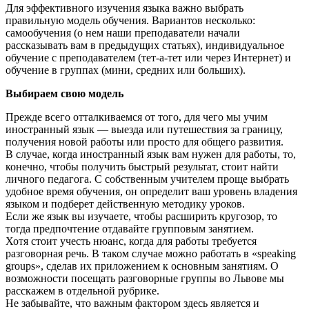
Для эффективного изучения языка важно выбрать
правильную модель обучения. Вариантов несколько:
самообучения (о нем наши преподаватели начали
рассказывать вам в предыдущих статьях), индивидуальное
обучение с преподавателем (тет-а-тет или через Интернет) и
обучение в группах (мини, средних или больших).
Выбираем свою модель
Прежде всего отталкиваемся от того, для чего мы учим
иностранный язык — выезда или путешествия за границу,
получения новой работы или просто для общего развития.
В случае, когда иностранный язык вам нужен для работы, то,
конечно, чтобы получить быстрый результат, стоит найти
личного педагога. С собственным учителем проще выбрать
удобное время обучения, он определит ваш уровень владения
языком и подберет действенную методику уроков.
Если же язык вы изучаете, чтобы расширить кругозор, то
тогда предпочтение отдавайте групповым занятием.
Хотя стоит учесть нюанс, когда для работы требуется
разговорная речь. В таком случае можно работать в «speaking
groups», сделав их приложением к основным занятиям. О
возможности посещать разговорные группы во Львове мы
расскажем в отдельной рубрике.
Не забывайте, что важным фактором здесь является и