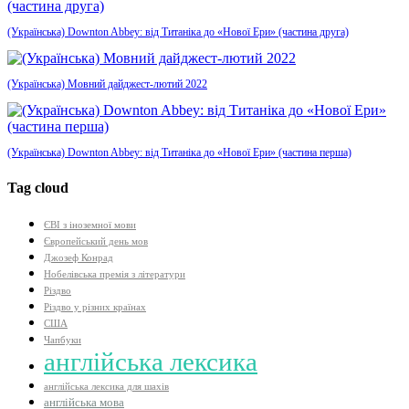
(Українська) Downton Abbey: від Титаніка до «Нової Ери» (частина друга)
(Українська) Мовний дайджест-лютий 2022
(Українська) Downton Abbey: від Титаніка до «Нової Ери» (частина перша)
Tag cloud
ЄВІ з іноземної мови
Європейський день мов
Джозеф Конрад
Нобелівська премія з літератури
Різдво
Різдво у різних країнах
США
Чапбуки
англійська лексика
англійська лексика для шахів
англійська мова