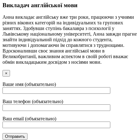
Викладач англійської мови
Анна викладає англійську вже три роки, працюючи з учнями
різних вікових категорій на індивідуальних та групових
заняттях. Здобувши ступінь бакалавра з психології у
Львівському національному університеті, Анна завжди прагне
знайти індивідуальний підхід до кожного студента,
мотивуючи і допомагаючи їм справлятися з труднощами.
Вдосконаливши своє знання англійської мови в
Великобританії, важливим аспектом в своїй роботі вважає
обмін викладацьким досвідом з носіями мови.
×
Ваше имя (объязательно)
Ваш телефон (объязательно)
Ваш email (объязательно)