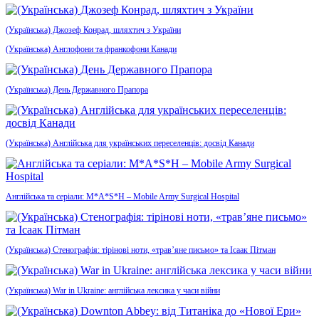
(Українська) Джозеф Конрад, шляхтич з України
(Українська) Англофони та франкофони Канади
(Українська) День Державного Прапора
(Українська) Англійська для українських переселенців: досвід Канади
Англійська та серіали: M*A*S*H – Mobile Army Surgical Hospital
(Українська) Стенографія: тірінові ноти, «трав’яне письмо» та Ісаак Пітман
(Українська) War in Ukraine: англійська лексика у часи війни