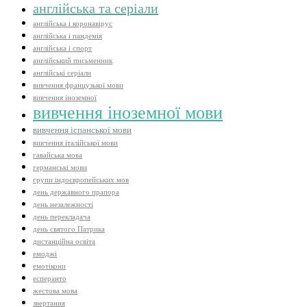
англійська та серіали
англійська і коронавірус
англійська і пандемія
англійська і спорт
англійський письменник
англійські серіали
вивчення французької мови
вивчення іноземної
вивчення іноземної мови
вивчення іспанської мови
вивчення італійської мови
гавайська мова
германські мови
групи індоєвропейських мов
день державного прапора
день незалежності
день перекладача
день святого Патрика
дистанційна освіта
емоджі
емотікони
есперанто
жестова мова
звертання