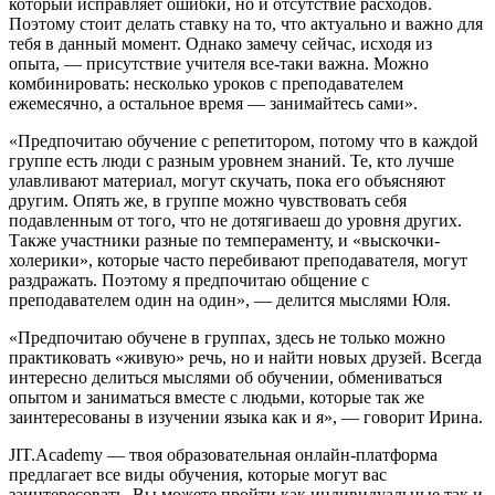
который исправляет ошибки, но и отсутствие расходов.
Поэтому стоит делать ставку на то, что актуально и важно для
тебя в данный момент. Однако замечу сейчас, исходя из
опыта, — присутствие учителя все-таки важна. Можно
комбинировать: несколько уроков с преподавателем
ежемесячно, а остальное время — занимайтесь сами».
«Предпочитаю обучение с репетитором, потому что в каждой
группе есть люди с разным уровнем знаний. Те, кто лучше
улавливают материал, могут скучать, пока его объясняют
другим. Опять же, в группе можно чувствовать себя
подавленным от того, что не дотягиваеш до уровня других.
Также участники разные по темпераменту, и «выскочки-
холерики», которые часто перебивают преподавателя, могут
раздражать. Поэтому я предпочитаю общение с
преподавателем один на один», — делится мыслями Юля.
«Предпочитаю обучене в группах, здесь не только можно
практиковать «живую» речь, но и найти новых друзей. Всегда
интересно делиться мыслями об обучении, обмениваться
опытом и заниматься вместе с людьми, которые так же
заинтересованы в изучении языка как и я», — говорит Ирина.
JIT.Academy — твоя образовательная онлайн-платформа
предлагает все виды обучения, которые могут вас
заинтересовать. Вы можете пройти как индивидуальные так и