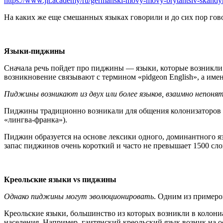
https://www.jit.academy/ru/germanski-movy-movy-brytantsiv-skandyn
На каких же еще смешанных языках говорили и до сих пор гов
Языки-пиджины
Сначала речь пойдет про пиджины — языки, которые возникли 
возникновение связывают с термином «pidgeon English», а име
Пиджины возникают из двух или более языков, взаимно непоня
Пиджины традиционно возникали для общения колонизаторов с
«лингва-франка»).
Пиджин образуется на основе лексики одного, доминантного я
запас пиджинов очень короткий и часто не превышает 1500 сло
Креольские языки vs пиджины
Однако пиджины могут эволюционировать
. Одним из примеро
Креольские языки, большинство из которых возникли в колони
населения. Например, гаитянский креольский язык возник на о