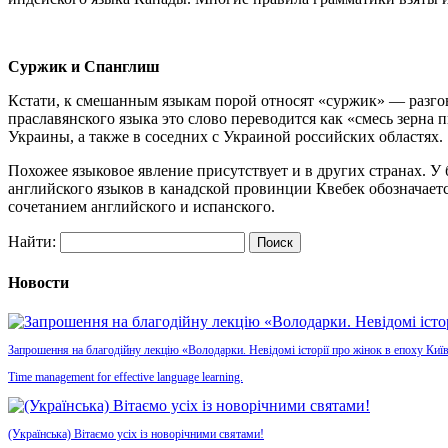
Суржик и Спанглиш
Кстати, к смешанным языкам порой относят «суржик» — разго
праславянского языка это слово переводится как «смесь зерна
Украины, а также в соседних с Украиной российских областях.
Похожее языковое явление присутствует и в других странах. У 
английского языков в канадской провинции Квебек обозначает
сочетанием английского и испанского.
Найти:
Новости
Запрошення на благодійну лекцію «Володарки. Невідомі історії про жінок в епоху Київ
Time management for effective language learning.
(Українська) Вітаємо усіх із новорічними святами!