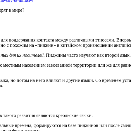
avtsiv-ta-nimtsiv/
орят в мире?
для поддержания контакта между различными этносами. Впервые
нно с похожим на «пиджин» в китайском произношении английско
тных для их носителей.
Пиджины часто изучают как второй язык.
 местным населением завоеванной территории или же для равно
зыка, но потом на него влияют и другие языки. Со временем ус
в.
в такого развития являются креольские языки.
альные времена, формируются на базе пиджинов или после смеш
снове французского.