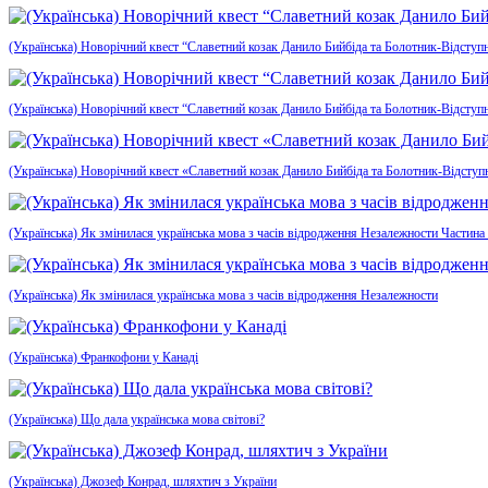
(Українська) Новорічний квест “Славетний козак Данило Бийбіда та Болотник-Відступн
(Українська) Новорічний квест “Славетний козак Данило Бийбіда та Болотник-Відступ
(Українська) Новорічний квест «Славетний козак Данило Бийбіда та Болотник-Відсту
(Українська) Як змінилася українська мова з часів відродження Незалежности Частина
(Українська) Як змінилася українська мова з часів відродження Незалежности
(Українська) Франкофони у Канаді
(Українська) Що дала українська мова світові?
(Українська) Джозеф Конрад, шляхтич з України