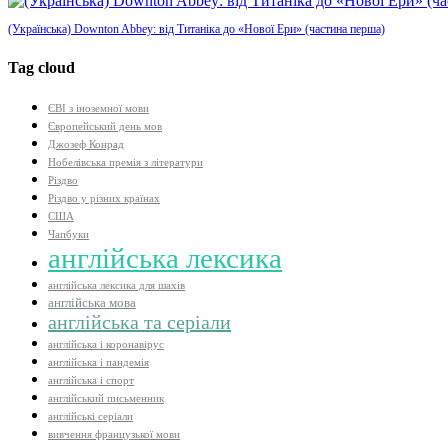
(Українська) Downton Abbey: від Титаніка до «Нової Ери» (частина перша)
Tag cloud
ЄВІ з іноземної мови
Європейський день мов
Джозеф Конрад
Нобелівська премія з літератури
Різдво
Різдво у різних країнах
США
Чапбуки
англійська лексика
англійська лексика для шахів
англійська мова
англійська та серіали
англійська і коронавірус
англійська і пандемія
англійська і спорт
англійський письменник
англійські серіали
вивчення французької мови