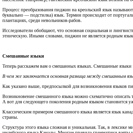
Процесс преобразования пиджин на креольский язык называют 
буквально — подстилка) язык. Термин происходит от португал
плантациях, среди невольников-рабов.
Исследователи обобщают, что основная социальная и лингвист
этническую. Иными словами, пиджин не является родным языко
Смешанные языки
Теперь расскажем вам о смешанных языках. Смешанные языки в
В чем же заключается основная разница между смешанным яз
Как указано выше, предпосылкой для возникновения языков пи
Возникновение смешанного языка можно схематично описать так
А вот для следующего поколения родным языком становится у
Классическим примером смешанного языка является язык канадс
страны.
Структура этого языка сложная и уникальная. Так, в лексике 
индейского языка Канады. Многие правила грамматики взяты им