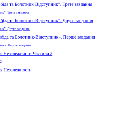
ик”. Третє завдання
ник”. Друге завдання
пник». Перше завдання
 2