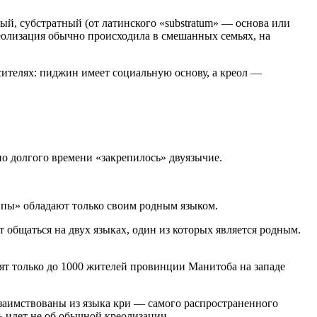
й, субстратный (от латинского «substratum» — основа или
еолизация обычно происходила в смешанных семьях, на
сителях: пиджин имеет социальную основу, а креол —
о долгого времени «закрепилось» двуязычие.
ппы» обладают только своим родным языком.
 общаться на двух языках, один из которых является родным.
рят только до 1000 жителей провинции Манитоба на западе
 заимствованы из языка кри — самого распространенного
ь идет не об обычной креолизации.