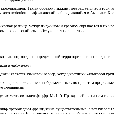
креолизацией. Таким образом пиджин превращается во вторичны
ьского «crioulo» — африканский раб, родившийся в Америке. Кр
ическая разница между пиджином и креолом скрывается в их но
м, а креольский язык обслуживает новый этнос.
озникают, когда на определенной территории в течение довольн
ыком и пиджином?
джин является языковой барьер, когда участники «языковой гру
: первое поколение «изобретает» язык, но при этом продолжает
же смешанный.
ких метисов «мичиф» (фр. Michif). Правда, сейчас на нем гово
мичиф преобладают французские существительные, а вот глаголы
енно из кри. Итак, метисы хорошо знали оба языка, то есть реч