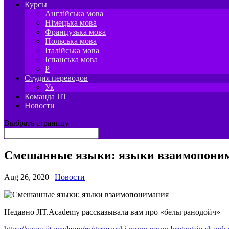
Курсы
Англійська мова
Німецька мова
Французька мова
Польська мова
Італійська мова
Іспанська мова
P
Студия переводов
Ук
Команда JIT
Новости
Выбрать страницу
Смешанные языки: языки взаимопони
Aug 26, 2020
|
Новости
Недавно JIT.Academy рассказывала вам про «бельгранодойч» — 