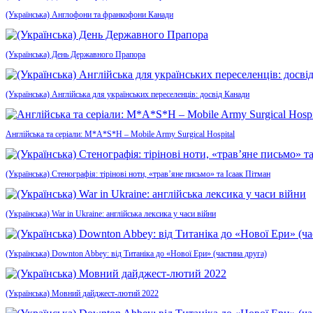
(Українська) Англофони та франкофони Канади
(Українська) День Державного Прапора
(Українська) Англійська для українських переселенців: досвід Канади
Англійська та серіали: M*A*S*H – Mobile Army Surgical Hospital
(Українська) Стенографія: тірінові ноти, «трав’яне письмо» та Ісаак Пітман
(Українська) War in Ukraine: англійська лексика у часи війни
(Українська) Downton Abbey: від Титаніка до «Нової Ери» (частина друга)
(Українська) Мовний дайджест-лютий 2022