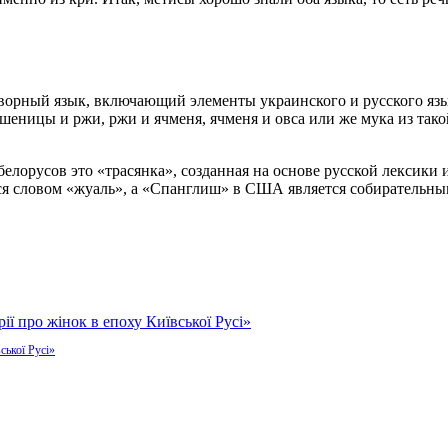
ворный язык, включающий элементы украинского и русского яз
 пшеницы и ржи, ржи и ячменя, ячменя и овса или же мука из та
белорусов это «трасянка», созданная на основе русской лексики
ся словом «жуаль», а «Спанглиш» в США является собирательны
ської Русі»