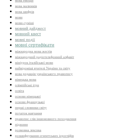
мова емоцій
мова малюнків
мова шифрів
мови
мови-суміші
мовний дайджест
мовний квест
мовні події
мовні сертифікати
міжнародна мова жестів
міжнародний радіотелефонний алфавіт
мініурок італійської мови
найвідоміші вчителі України та світу
нова редакція українського правопису
німецька мова
олімпійські ігри
освіта
основи німецької
основи французької
перші словники світу
початок навчання
правопис слів іншомовного походження
піджини
розмовна лексика
розшифрування єгипетських ієрогліфів