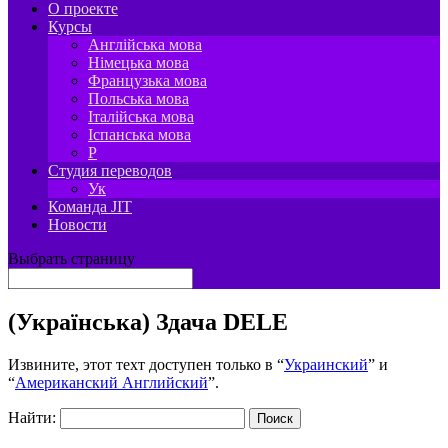
О проекте
Курсы
Англійська мова
Німецька мова
Французька мова
Польська мова
Італійська мова
Іспанська мова
P
Студия переводов
Ук
Команда JIT
Новости
Выбрать страницу
(Українська) Здача DELE
Извините, этот техт доступен только в “
Украинский
” и
“
Американский Английский
”.
Найти: