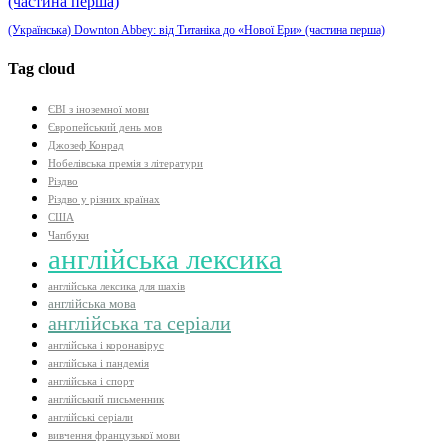
(Українська) Downton Abbey: від Титаніка до «Нової Ери» (частина перша)
Tag cloud
ЄВІ з іноземної мови
Європейський день мов
Джозеф Конрад
Нобелівська премія з літератури
Різдво
Різдво у різних країнах
США
Чапбуки
англійська лексика
англійська лексика для шахів
англійська мова
англійська та серіали
англійська і коронавірус
англійська і пандемія
англійська і спорт
англійський письменник
англійські серіали
вивчення французької мови