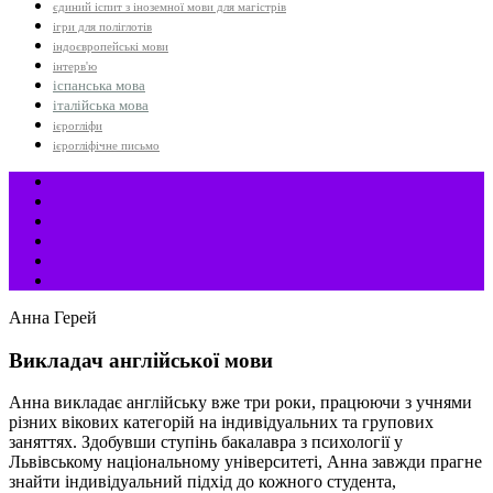
єдиний іспит з іноземної мови для магістрів
ігри для поліглотів
індоєвропейські мови
інтерв'ю
іспанська мова
італійська мова
ієрогліфи
ієрогліфічне письмо
Анна Герей
Викладач англійської мови
Анна викладає англійську вже три роки, працюючи з учнями
різних вікових категорій на індивідуальних та групових
заняттях. Здобувши ступінь бакалавра з психології у
Львівському національному університеті, Анна завжди прагне
знайти індивідуальний підхід до кожного студента,