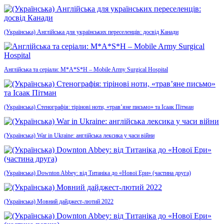
(Українська) Англійська для українських переселенців: досвід Канади
Англійська та серіали: M*A*S*H – Mobile Army Surgical Hospital
(Українська) Стенографія: тірінові ноти, «трав’яне письмо» та Ісаак Пітман
(Українська) War in Ukraine: англійська лексика у часи війни
(Українська) Downton Abbey: від Титаніка до «Нової Ери» (частина друга)
(Українська) Мовний дайджест-лютий 2022