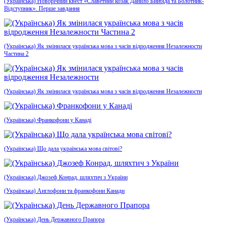
(Українська) Новорічний квест «Славетний козак Данило Бийбіда та Болотник-
Відступник». Перше завдання
(Українська) Як змінилася українська мова з часів відродження Незалежности
Частина 2
(Українська) Як змінилася українська мова з часів відродження Незалежности
(Українська) Франкофони у Канаді
(Українська) Що дала українська мова світові?
(Українська) Джозеф Конрад, шляхтич з України
(Українська) Англофони та франкофони Канади
(Українська) День Державного Прапора