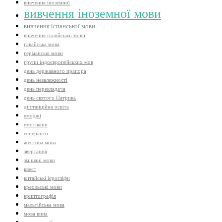
вивчення іноземної
вивчення іноземної мови
вивчення іспанської мови
вивчення італійської мови
гавайська мова
германські мови
групи індоєвропейських мов
день державного прапора
день незалежності
день перекладача
день святого Патрика
дистанційна освіта
емоджі
емотікони
есперанто
жестова мова
звертання
змішані мови
квест
китайські ієрогліфи
креольські мови
криптографія
мальтійська мова
мова вина