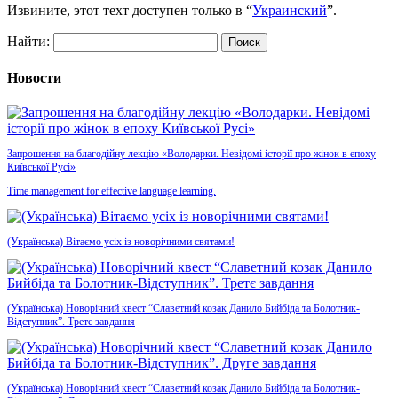
Извините, этот техт доступен только в “
Украинский
”.
Найти:
Новости
Запрошення на благодійну лекцію «Володарки. Невідомі історії про жінок в епоху
Київської Русі»
Time management for effective language learning.
(Українська) Вітаємо усіх із новорічними святами!
(Українська) Новорічний квест “Славетний козак Данило Бийбіда та Болотник-
Відступник”. Третє завдання
(Українська) Новорічний квест “Славетний козак Данило Бийбіда та Болотник-