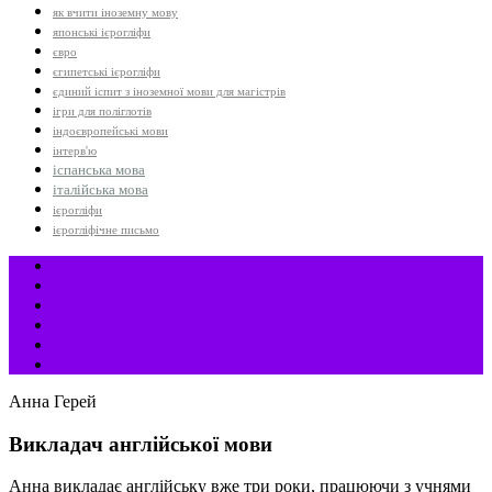
як вчити іноземну мову
японські ієрогліфи
євро
єгипетські ієрогліфи
єдиний іспит з іноземної мови для магістрів
ігри для поліглотів
індоєвропейські мови
інтерв'ю
іспанська мова
італійська мова
ієрогліфи
ієрогліфічне письмо
Анна Герей
Викладач англійської мови
Анна викладає англійську вже три роки, працюючи з учнями