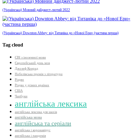
(Українська) Мовний дайджест-лютий 2022
(Українська) Downton Abbey: від Титаніка до «Нової Ери» (частина перша)
Tag cloud
ЄВІ з іноземної мови
Європейський день мов
Джозеф Конрад
Нобелівська премія з літератури
Різдво
Різдво у різних країнах
США
Чапбуки
англійська лексика
англійська лексика для шахів
англійська мова
англійська та серіали
англійська і коронавірус
англійська і пандемія