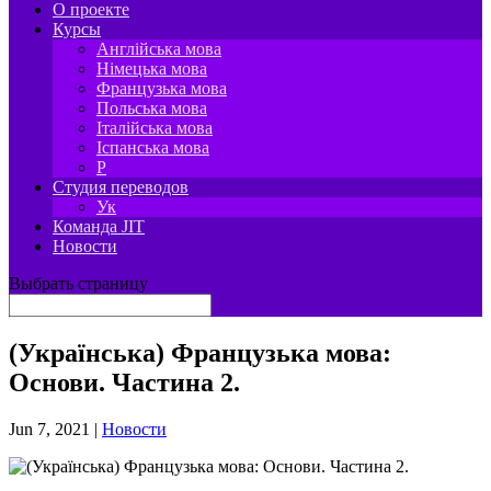
О проекте
Курсы
Англійська мова
Німецька мова
Французька мова
Польська мова
Італійська мова
Іспанська мова
P
Студия переводов
Ук
Команда JIT
Новости
Выбрать страницу
(Українська) Французька мова:
Основи. Частина 2.
Jun 7, 2021
|
Новости