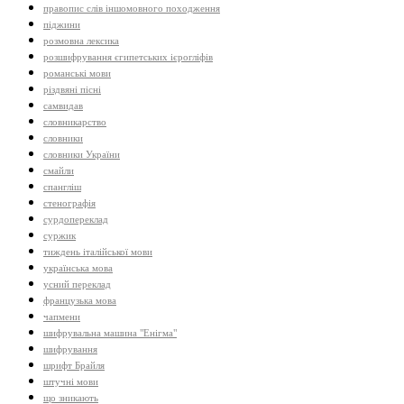
правопис слів іншомовного походження
піджини
розмовна лексика
розшифрування єгипетських ієрогліфів
романські мови
різдвяні пісні
самвидав
словникарство
словники
словники України
смайли
спангліш
стенографія
сурдопереклад
суржик
тиждень італійської мови
українська мова
усний переклад
французька мова
чапмени
шифрувальна машина "Енігма"
шифрування
шрифт Брайля
штучні мови
що зникають