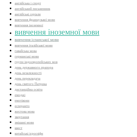
англійська і спорт
англійський письменник
англійські серіали
вивчення французької мови
вивчення іноземної
вивчення іноземної мови
вивчення іспанської мови
вивчення італійської мови
гавайська мова
германські мови
групи індоєвропейських мов
день державного прапора
день незалежності
день перекладача
день святого Патрика
дистанційна освіта
емоджі
емотікони
есперанто
жестова мова
звертання
змішані мови
квест
китайські ієрогліфи