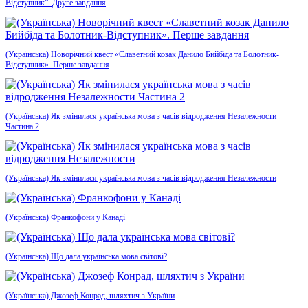
Відступник”. Друге завдання
(Українська) Новорічний квест «Славетний козак Данило Бийбіда та Болотник-
Відступник». Перше завдання
(Українська) Як змінилася українська мова з часів відродження Незалежности
Частина 2
(Українська) Як змінилася українська мова з часів відродження Незалежности
(Українська) Франкофони у Канаді
(Українська) Що дала українська мова світові?
(Українська) Джозеф Конрад, шляхтич з України