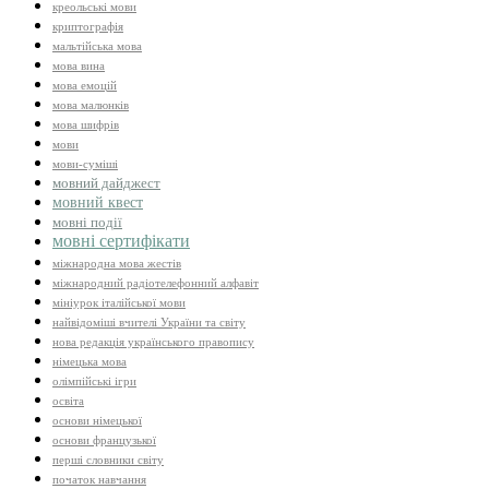
креольські мови
криптографія
мальтійська мова
мова вина
мова емоцій
мова малюнків
мова шифрів
мови
мови-суміші
мовний дайджест
мовний квест
мовні події
мовні сертифікати
міжнародна мова жестів
міжнародний радіотелефонний алфавіт
мініурок італійської мови
найвідоміші вчителі України та світу
нова редакція українського правопису
німецька мова
олімпійські ігри
освіта
основи німецької
основи французької
перші словники світу
початок навчання