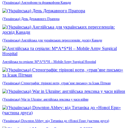
(Українська) Англофони та франкофони Канади
(Українська) День Державного Прапора
(Українська) Англійська для українських переселенців: досвід Канади
Англійська та серіали: M*A*S*H – Mobile Army Surgical Hospital
(Українська) Стенографія: тірінові ноти, «трав’яне письмо» та Ісаак Пітман
(Українська) War in Ukraine: англійська лексика у часи війни
(Українська) Downton Abbey: від Титаніка до «Нової Ери» (частина друга)