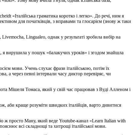
 «solo». Тому мову вчила з нуля, однак іспанська база,
dt «Італійська граматика коротко і легко». До речі, ним я
ективом для початківців, з вправами та глосарієм (знову ж таки
Livemocha, Lingualeo, однак у результаті зробила вибір на
, я вирушила у пошук «балакучих уроків» і згодом знайшла
осієм мови. Учень слухає фрази італійською, потім їх
а, а через певні інтервали часу диктор перевіряє, чи
ота Мішеля Томаса, який у свій час працював з Вуді Алленом і
ож, аби краще розуміти швидких італійців, варто дивитися
 ж просто Ману, який веде Youtube-канал «Learn Italian with
яснює всі складнощі та хитрощі італійської мови.