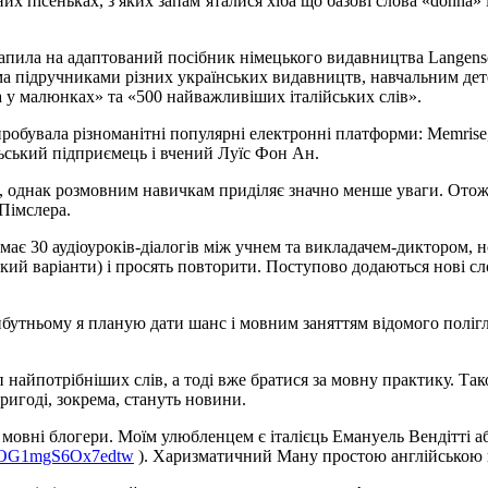
х пісеньках, з яких запам’яталися хіба що базові слова «donna» і
пила на адаптований посібник німецького видавництва Langenschei
кома підручниками різних українських видавництв, навчальним дет
а у малюнках» та «500 найважливіших італійських слів».
робувала різноманітні популярні електронні платформи: Memrise, 
альський підприємець і вчений Луїс Фон Ан.
я, однак розмовним навичкам приділяє значно менше уваги. Отож
Пімслера.
ь має 30 аудіоуроків-діалогів між учнем та викладачем-диктором, н
ий варіанти) і просять повторити. Поступово додаються нові слов
бутньому я планую дати шанс і мовним заняттям відомого полігл
найпотрібніших слів, а тоді вже братися за мовну практику. Так
пригоді, зокрема, стануть новини.
мовні блогери. Моїм улюбленцем є італієць Емануель Вендітті або
4NOG1mgS6Ox7edtw
). Харизматичний Ману простою англійською по