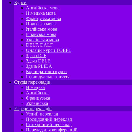
Курси
Англійська мова
Німецька мова
Французька мова
Польська мова
Італійська мова
Іспанська мова
Українська мова
DELF, DALF
Онлайн-курси TOEFL
Здача DaF
Здача DELE
Здача PLIDA
Корпоративні курси
Індивідуальні заняття
Студія перекладів
Німецька
Англійська
Французька
Українська
Сфери перекладів
Усний переклад
Послідовний переклад
Синхронний переклад
Перелад для конференцій