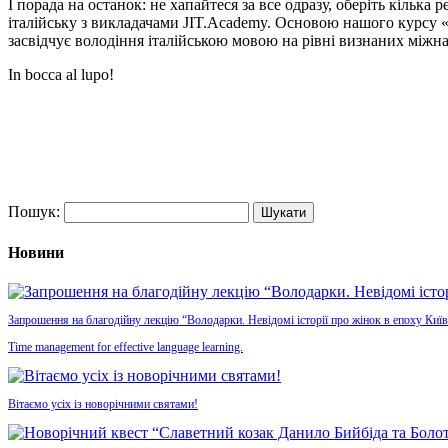
І порада на останок: не хапайтеся за все одразу, оберіть кільк
італійську з викладачами JIT.Academy. Основою нашого курсу 
засвідчує володіння італійською мовою на рівні визнаних міжн
In bocca al lupo!
Пошук:
Новини
Запрошення на благодійну лекцію “Володарки. Невідомі історії про жінок в епоху Київ
Time management for effective language learning.
Вітаємо усіх із новорічними святами!