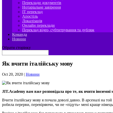
Переклади документів
Нотаріальне завірення
IT переклад
Апостіль
Локалізація
Онлайн переклади
Переклад відео, субтитрування та дубляж
Команда
Новини
Обрати сторінку
Як вчити італійську мову
Oct 20, 2020
|
Новини
JIT
.
Academy
вам вже розповідала про те, як вчити іноземні
Вчити італійську мову я почала доволі давно. В арсеналі на той 
робила перерви, перевіряючи, чи не «підуть» мені краще німець