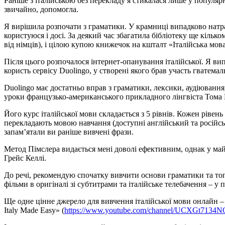
Раніше з італійською без перекладу я стикалася лише у популярни
звичайно, допомогла.
Я вирішила розпочати з граматики. У крамниці випадково натра
користуюся і досі. За деякий час збагатила бібліотеку ще кіль
від німців), і цілою купою книжечок на кшталт «Італійська мов
Після цього розпочалося інтернет-опанування італійської. Я вип
користь сервісу Duolingo, у створені якого брав участь гватем
Duolingo має достатньо вправ з граматики, лексики, аудіюванн
уроки французько-американського прикладного лінгвіста Тома 
Його курс італійської мови складається з 5 рівнів. Кожен рівен
перекладають мовою навчання (доступні англійський та російськ
запам’ятали ви раніше вивчені фрази.
Метод Пімслера видається мені доволі ефективним, однак у май
Грейс Келлі.
До речі, рекомендую спочатку вивчити основи граматики та топ 
фільми в оригіналі зі субтитрами та італійське телебачення – у 
Ще одне цінне джерело для вивчення італійської мови онлайн – 
Italy Made Easy» (
https://www.youtube.com/channel/UCXGt713