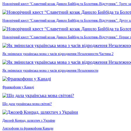
Новорічний квест “Славетний козак Данило Бийбіда та Болотник-Відступник”. Третє з
Новорічний квест “Славетний козак Данило Бийбіда та Болотник-Відступник”. Друге з
Новорічний квест “Славетний козак Данило Бийбіда та Болотник-Відступник”. Перше 
Як змінилася українська мова з часів відродження Незалежности Частина 2
Як змінилася українська мова з часів відродження Незалежности
Франкофони у Канаді
Що дала українська мова світові?
Джозеф Конрад, шляхтич з України
Англофони та франкофони Канади