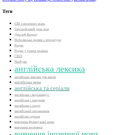
Теги
ЄВІ з іноземної мови
Європейський день мов
Джозеф Конрад
Нобелівська премія з літератури
Різдво
Різдво у різних країнах
США
Чапбуки
англійська лексика
англійська лексика для шахів
англійська мова
англійська та серіали
англійська і коронавірус
англійська і пандемія
англійська і спорт
англійський письменник
англійські серіали
вивчення французької мови
вивчення іноземної
вивчення іноземної мови