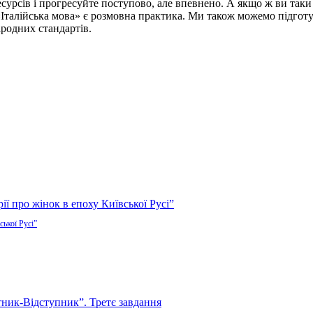
а ресурсів і прогресуйте поступово, але впевнено. А якщо ж ви та
«Італійська мова» є розмовна практика. Ми також можемо підгот
ародних стандартів.
ської Русі”