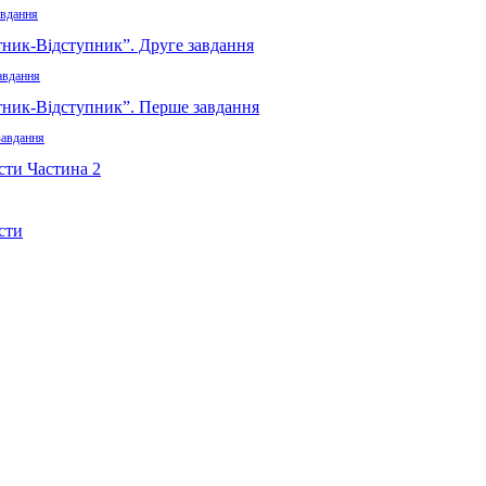
авдання
авдання
завдання