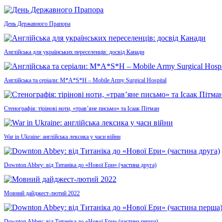
День Державного Прапора
Англійська для українських переселенців: досвід Канади
Англійська та серіали: M*A*S*H – Mobile Army Surgical Hospital
Стенографія: тірінові ноти, «трав’яне письмо» та Ісаак Пітман
War in Ukraine: англійська лексика у часи війни
Downton Abbey: від Титаніка до «Нової Ери» (частина друга)
Мовний дайджест-лютий 2022
Downton Abbey: від Титаніка до «Нової Ери» (частина перша)