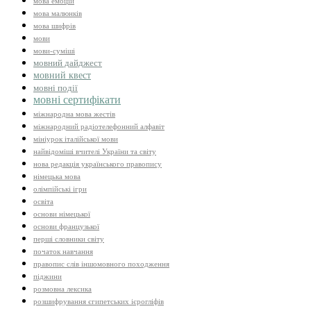
мова емоцій
мова малюнків
мова шифрів
мови
мови-суміші
мовний дайджест
мовний квест
мовні події
мовні сертифікати
міжнародна мова жестів
міжнародний радіотелефонний алфавіт
мініурок італійської мови
найвідоміші вчителі України та світу
нова редакція українського правопису
німецька мова
олімпійські ігри
освіта
основи німецької
основи французької
перші словники світу
початок навчання
правопис слів іншомовного походження
піджини
розмовна лексика
розшифрування єгипетських ієрогліфів