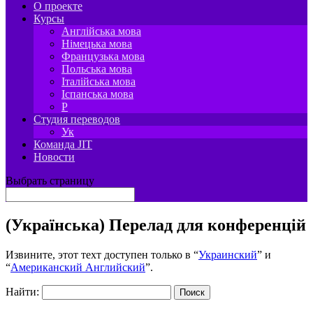
О проекте
Курсы
Англійська мова
Німецька мова
Французька мова
Польська мова
Італійська мова
Іспанська мова
P
Студия переводов
Ук
Команда JIT
Новости
Выбрать страницу
(Українська) Перелад для конференцій
Извините, этот техт доступен только в “
Украинский
” и
“
Американский Английский
”.
Найти: