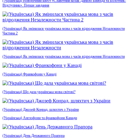
(Українська) Новорічний квест «Славетний козак Данило Бийбіда та Болотник-
Відступник». Перше завдання
(Українська) Як змінилася українська мова з часів відродження Незалежности
Частина 2
(Українська) Як змінилася українська мова з часів відродження Незалежности
(Українська) Франкофони у Канаді
(Українська) Що дала українська мова світові?
(Українська) Джозеф Конрад, шляхтич з України
(Українська) Англофони та франкофони Канади
(Українська) День Державного Прапора