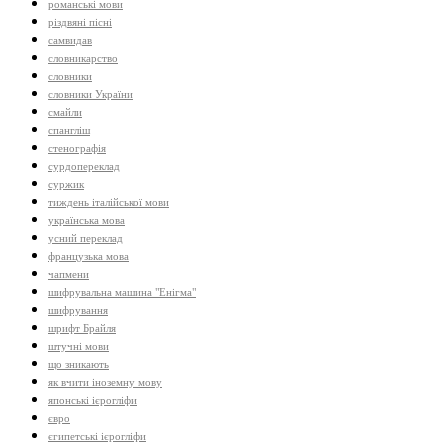
романські мови
різдвяні пісні
самвидав
словникарство
словники
словники України
смайли
спангліш
стенографія
сурдопереклад
суржик
тиждень італійської мови
українська мова
усний переклад
французька мова
чапмени
шифрувальна машина "Енігма"
шифрування
шрифт Брайля
штучні мови
що зникають
як вчити іноземну мову
японські ієрогліфи
євро
єгипетські ієрогліфи