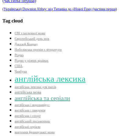
(Українська) Downton Abbey: від Титаніка до «Нової Ери» (частина перша)
Tag cloud
ЄВІ з іноземної мови
Європейський день мов
Джозеф Конрад
Нобелівська премія з літератури
Різдво
Різдво у різних країнах
США
Чапбуки
англійська лексика
англійська лексика для шахів
англійська мова
англійська та серіали
англійська і коронавірус
англійська і пандемія
англійська і спорт
англійський письменник
англійські серіали
вивчення французької мови