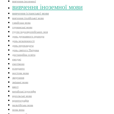
вивчення іноземної
вивчення іноземної мови
вивчення іспанської мови
вивчення італійської мови
гавайська мова
германські мови
групи індоєвропейських мов
день державного прапора
день незалежності
день перекладача
день святого Патрика
дистанційна освіта
емоджі
емотікони
есперанто
жестова мова
звертання
змішані мови
квест
китайські ієрогліфи
креольські мови
криптографія
мальтійська мова
мова вина