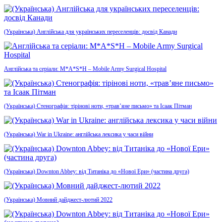
(Українська) Англійська для українських переселенців: досвід Канади
Англійська та серіали: M*A*S*H – Mobile Army Surgical Hospital
(Українська) Стенографія: тірінові ноти, «трав’яне письмо» та Ісаак Пітман
(Українська) War in Ukraine: англійська лексика у часи війни
(Українська) Downton Abbey: від Титаніка до «Нової Ери» (частина друга)
(Українська) Мовний дайджест-лютий 2022