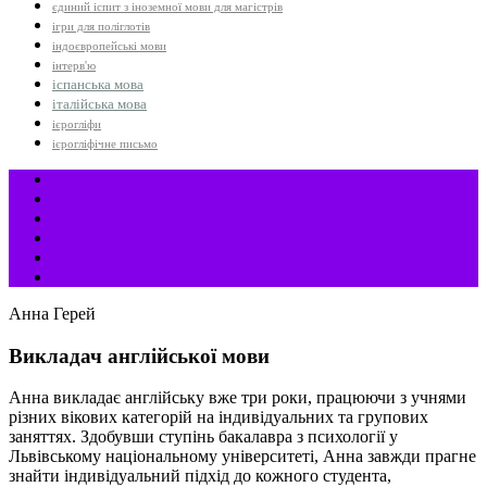
єдиний іспит з іноземної мови для магістрів
ігри для поліглотів
індоєвропейські мови
інтерв'ю
іспанська мова
італійська мова
ієрогліфи
ієрогліфічне письмо
Анна Герей
Викладач англійської мови
Анна викладає англійську вже три роки, працюючи з учнями
різних вікових категорій на індивідуальних та групових
заняттях. Здобувши ступінь бакалавра з психології у
Львівському національному університеті, Анна завжди прагне
знайти індивідуальний підхід до кожного студента,