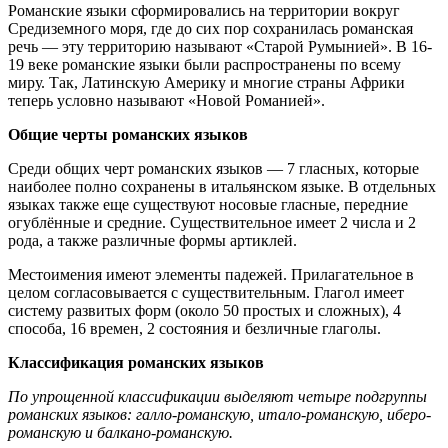
Романские языки сформировались на территории вокруг
Средиземного моря, где до сих пор сохранилась романская
речь — эту территорию называют «Старой Румынией». В 16-
19 веке романские языки были распространены по всему
миру. Так, Латинскую Америку и многие страны Африки
теперь условно называют «Новой Романией».
Общие черты романских языков
Среди общих черт романских языков — 7 гласных, которые
наиболее полно сохранены в итальянском языке. В отдельных
языках также еще существуют носовые гласные, передние
огублённые и средние. Существительное имеет 2 числа и 2
рода, а также различные формы артиклей.
Местоимения имеют элементы падежей. Прилагательное в
целом согласовывается с существительным. Глагол имеет
систему развитых форм (около 50 простых и сложных), 4
способа, 16 времен, 2 состояния и безличные глаголы.
Классификация романских языков
По упрощенной классификации выделяют четыре подгруппы
романских языков: галло-романскую, итало-романскую, иберо-
романскую и балкано-романскую.