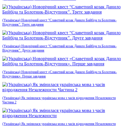
(Українська) Новорічний квест “Славетний козак Данило Бийбіда та Болотник-
Відступник”. Третє завдання
(Українська) Новорічний квест “Славетний козак Данило Бийбіда та Болотник-
Відступник”. Друге завдання
(Українська) Новорічний квест «Славетний козак Данило Бийбіда та Болотник-
Відступник». Перше завдання
(Українська) Як змінилася українська мова з часів відродження Незалежности
Частина 2
(Українська) Як змінилася українська мова з часів відродження Незалежности