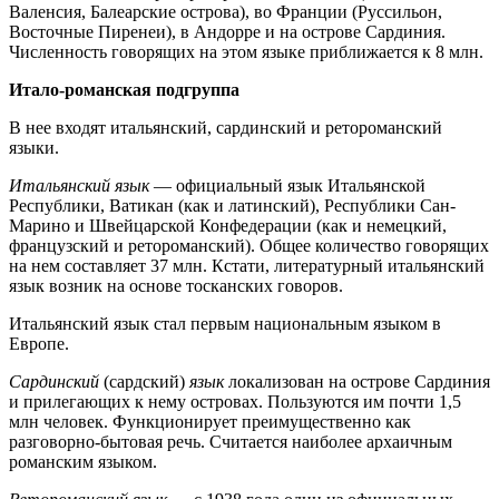
Валенсия, Балеарские острова), во Франции (Руссильон,
Восточные Пиренеи), в Андорре и на острове Сардиния.
Численность говорящих на этом языке приближается к 8 млн.
Итало-романская подгруппа
В нее входят итальянский, сардинский и ретороманский
языки.
Итальянский язык
— официальный язык Итальянской
Республики, Ватикан (как и латинский), Республики Сан-
Марино и Швейцарской Конфедерации (как и немецкий,
французский и ретороманский). Общее количество говорящих
на нем составляет 37 млн. Кстати, литературный итальянский
язык возник на основе тосканских говоров.
Итальянский язык стал первым национальным языком в
Европе.
Сардинский
(сардский)
язык
локализован на острове Сардиния
и прилегающих к нему островах. Пользуются им почти 1,5
млн человек. Функционирует преимущественно как
разговорно-бытовая речь. Считается наиболее архаичным
романским языком.