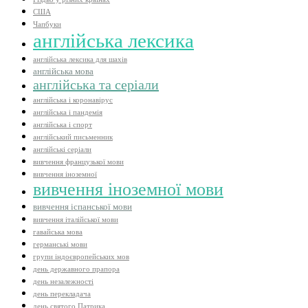
США
Чапбуки
англійська лексика
англійська лексика для шахів
англійська мова
англійська та серіали
англійська і коронавірус
англійська і пандемія
англійська і спорт
англійський письменник
англійські серіали
вивчення французької мови
вивчення іноземної
вивчення іноземної мови
вивчення іспанської мови
вивчення італійської мови
гавайська мова
германські мови
групи індоєвропейських мов
день державного прапора
день незалежності
день перекладача
день святого Патрика