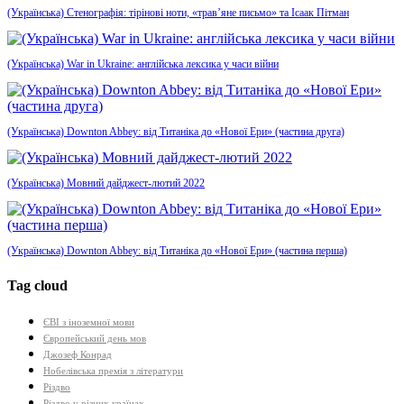
(Українська) Стенографія: тірінові ноти, «трав’яне письмо» та Ісаак Пітман
(Українська) War in Ukraine: англійська лексика у часи війни
(Українська) Downton Abbey: від Титаніка до «Нової Ери» (частина друга)
(Українська) Мовний дайджест-лютий 2022
(Українська) Downton Abbey: від Титаніка до «Нової Ери» (частина перша)
Tag cloud
ЄВІ з іноземної мови
Європейський день мов
Джозеф Конрад
Нобелівська премія з літератури
Різдво
Різдво у різних країнах