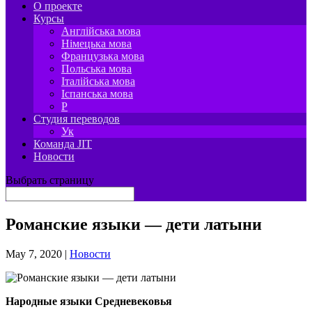
О проекте
Курсы
Англійська мова
Німецька мова
Французька мова
Польська мова
Італійська мова
Іспанська мова
P
Студия переводов
Ук
Команда JIT
Новости
Выбрать страницу
Романские языки — дети латыни
May 7, 2020
|
Новости
Народные языки Средневековья