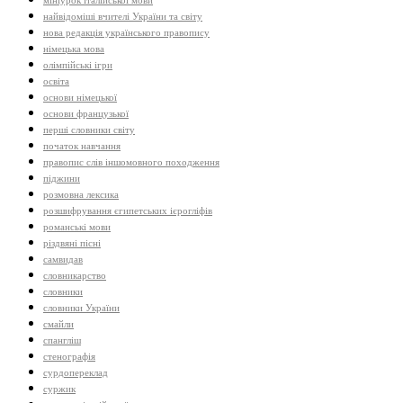
мініурок італійської мови
найвідоміші вчителі України та світу
нова редакція українського правопису
німецька мова
олімпійські ігри
освіта
основи німецької
основи французької
перші словники світу
початок навчання
правопис слів іншомовного походження
піджини
розмовна лексика
розшифрування єгипетських ієрогліфів
романські мови
різдвяні пісні
самвидав
словникарство
словники
словники України
смайли
спангліш
стенографія
сурдопереклад
суржик