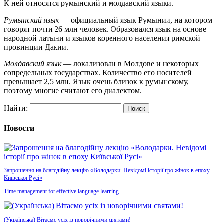
К ней относятся румынский и молдавский языки.
Румынский язык
— официальный язык Румынии, на котором
говорят почти 26 млн человек. Образовался язык на основе
народной латыни и языков коренного населения римской
провинции Дакии.
Молдавский язык
— локализован в Молдове и некоторых
сопредельных государствах. Количество его носителей
превышает 2,5 млн. Язык очень близок к румынскому,
поэтому многие считают его диалектом.
Найти:
Новости
Запрошення на благодійну лекцію «Володарки. Невідомі історії про жінок в епоху
Київської Русі»
Time management for effective language learning.
(Українська) Вітаємо усіх із новорічними святами!