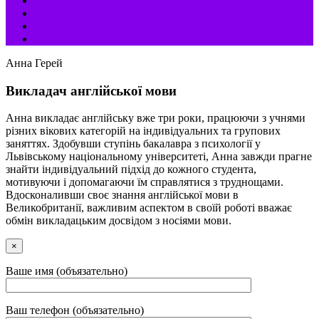
Анна Герей
Викладач англійської мови
Анна викладає англійську вже три роки, працюючи з учнями
різних вікових категорій на індивідуальних та групових
заняттях. Здобувши ступінь бакалавра з психології у
Львівському національному університеті, Анна завжди прагне
знайти індивідуальний підхід до кожного студента,
мотивуючи і допомагаючи їм справлятися з труднощами.
Вдосконаливши своє знання англійської мови в
Великобританії, важливим аспектом в своїй роботі вважає
обмін викладацьким досвідом з носіями мови.
×
Ваше имя (объязательно)
Ваш телефон (объязательно)