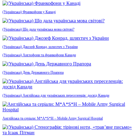
(Українська) Франкофони у Канаді
(Українська) Що дала українська мова світові?
(Українська) Джозеф Конрад, шляхтич з України
(Українська) Англофони та франкофони Канади
(Українська) День Державного Прапора
(Українська) Англійська для українських переселенців: досвід Канади
Англійська та серіали: M*A*S*H – Mobile Army Surgical Hospital