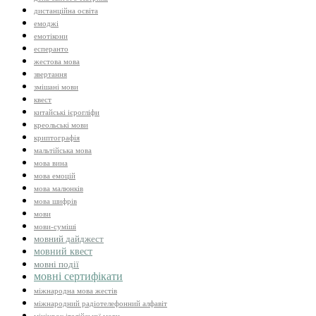
дистанційна освіта
емоджі
емотікони
есперанто
жестова мова
звертання
змішані мови
квест
китайські ієрогліфи
креольські мови
криптографія
мальтійська мова
мова вина
мова емоцій
мова малюнків
мова шифрів
мови
мови-суміші
мовний дайджест
мовний квест
мовні події
мовні сертифікати
міжнародна мова жестів
міжнародний радіотелефонний алфавіт