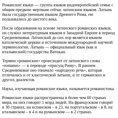
Романские языки — группа языков индоевропейской семьи с
общим предком: мертвым сейчас латинским языком. Латынь
была государственным языком Древнего Рима, ею
пользовались до шестого века.
После образования на основе латинского романских языков,
он служил литературным языком в Западной Европе в период
Средневековья. Латинский до сих пор является языком
католической церкви и источником международной научной
терминологии. Латынь — официальный язык (как и
итальянский) государства Ватикан.
Термин «романские» происходит от латинского слова
«romanus» — в переводе «присущ Риму». В раннем
Средневековье оно означало «народную речь», которая
отличалась и от классической латыни, и от германских и
других диалектов.
Наука, изучающая романские языки, называется романистика.
Романские языки распространены в более чем 60 странах
мира, на них говорит 1 млрд людей. На французском говорят
в 30 странах, на испанском – в 23, на португальском – в 8, на
итальянском – в 4 и на румынском — в 2 странах.