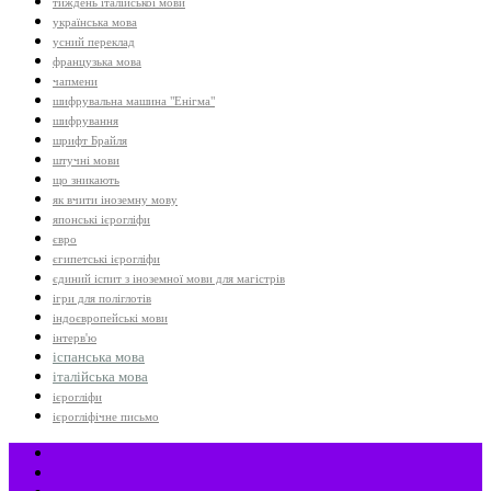
тиждень італійської мови
українська мова
усний переклад
французька мова
чапмени
шифрувальна машина "Енігма"
шифрування
шрифт Брайля
штучні мови
що зникають
як вчити іноземну мову
японські ієрогліфи
євро
єгипетські ієрогліфи
єдиний іспит з іноземної мови для магістрів
ігри для поліглотів
індоєвропейські мови
інтерв'ю
іспанська мова
італійська мова
ієрогліфи
ієрогліфічне письмо