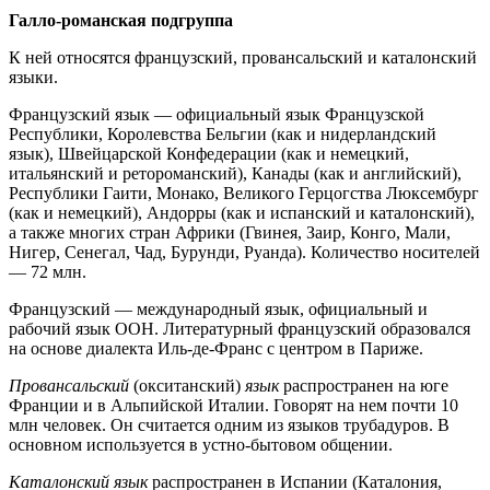
Галло-романская подгруппа
К ней относятся французский, провансальский и каталонский
языки.
Французский язык — официальный язык Французской
Республики, Королевства Бельгии (как и нидерландский
язык), Швейцарской Конфедерации (как и немецкий,
итальянский и ретороманский), Канады (как и английский),
Республики Гаити, Монако, Великого Герцогства Люксембург
(как и немецкий), Андорры (как и испанский и каталонский),
а также многих стран Африки (Гвинея, Заир, Конго, Мали,
Нигер, Сенегал, Чад, Бурунди, Руанда). Количество носителей
— 72 млн.
Французский — международный язык, официальный и
рабочий язык ООН. Литературный французский образовался
на основе диалекта Иль-де-Франс с центром в Париже.
Провансальский
(окситанский)
язык
распространен на юге
Франции и в Альпийской Италии. Говорят на нем почти 10
млн человек. Он считается одним из языков трубадуров. В
основном используется в устно-бытовом общении.
Каталонский язык
распространен в Испании (Каталония,