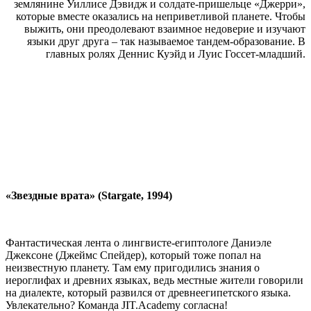
землянине Уиллисе Дэвидж и солдате-пришельце «Джерри»,
которые вместе оказались на неприветливой планете. Чтобы
выжить, они преодолевают взаимное недоверие и изучают
языки друг друга – так называемое тандем-образование. В
главных ролях Деннис Куэйд и Луис Госсет-младший.
«Звездные врата» (Stargate, 1994)
Фантастическая лента о лингвисте-египтологе Даниэле
Джексоне (Джеймс Спейдер), который тоже попал на
неизвестную планету. Там ему пригодились знания о
иероглифах и древних языках, ведь местные жители говорили
на диалекте, который развился от древнеегипетского языка.
Увлекательно? Команда JIT.Academy согласна!