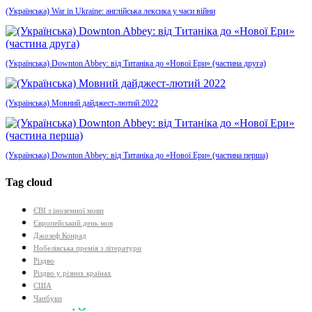
(Українська) War in Ukraine: англійська лексика у часи війни
(Українська) Downton Abbey: від Титаніка до «Нової Ери» (частина друга)
(Українська) Мовний дайджест-лютий 2022
(Українська) Downton Abbey: від Титаніка до «Нової Ери» (частина перша)
Tag cloud
ЄВІ з іноземної мови
Європейський день мов
Джозеф Конрад
Нобелівська премія з літератури
Різдво
Різдво у різних країнах
США
Чапбуки