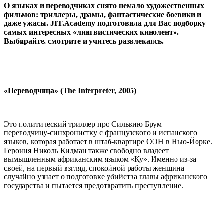
О языках и переводчиках снято немало художественных
фильмов: триллеры, драмы, фантастические боевики и
даже ужасы. JIT.Academy подготовила для Вас подборку
самых интересных «лингвистических кинолент».
Выбирайте, смотрите и учитесь развлекаясь.
«Переводчица» (The Interpreter, 2005)
Это политический триллер про Сильвию Брум —
переводчицу-синхронистку с французского и испанского
языков, которая работает в штаб-квартире ООН в Нью-Йорке.
Героиня Николь Кидман также свободно владеет
вымышленным африканским языком «Ку». Именно из-за
своей, на первый взгляд, спокойной работы женщина
случайно узнает о подготовке убийства главы африканского
государства и пытается предотвратить преступление.