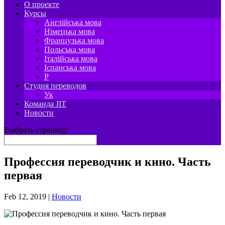
О проекте
Курсы
Англійська мова
Німецька мова
Французька мова
Польська мова
Італійська мова
Іспанська мова
P
Студия переводов
Ук
Команда JIT
Новости
Выбрать страницу
Профессия переводчик и кино. Часть
первая
Feb 12, 2019
|
Новости