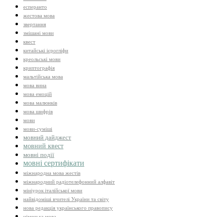
есперанто
жестова мова
звертання
змішані мови
квест
китайські ієрогліфи
креольські мови
криптографія
мальтійська мова
мова вина
мова емоцій
мова малюнків
мова шифрів
мови
мови-суміші
мовний дайджест
мовний квест
мовні події
мовні сертифікати
міжнародна мова жестів
міжнародний радіотелефонний алфавіт
мініурок італійської мови
найвідоміші вчителі України та світу
нова редакція українського правопису
німецька мова