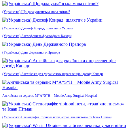
(Українська) Що дала українська мова світові?
(Українська) Джозеф Конрад, шляхтич з України
(Українська) Англофони та франкофони Канади
(Українська) День Державного Прапора
(Українська) Англійська для українських переселенців: досвід Канади
Англійська та серіали: M*A*S*H – Mobile Army Surgical Hospital
(Українська) Стенографія: тірінові ноти, «трав’яне письмо» та Ісаак Пітман