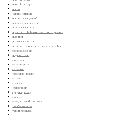
олімпійські ігри
освіта
основи німецької
основи французької
перші словники світу
початок навчання
правопис слів іншомовного походження
піджини
розмовна лексика
розшифрування єгипетських ієрогліфів
романські мови
різдвяні пісні
самвидав
словникарство
словники
словники України
смайли
спангліш
стенографія
сурдопереклад
суржик
тиждень італійської мови
українська мова
усний переклад