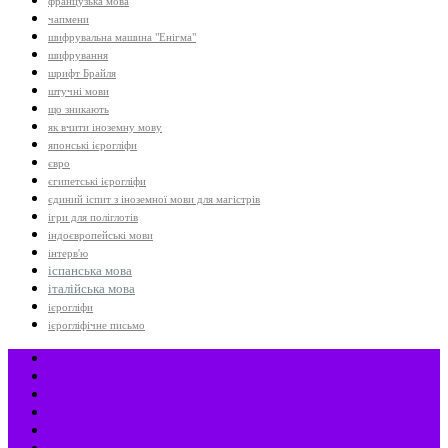
французька мова
чапмени
шифрувальна машина "Енігма"
шифрування
шрифт Брайля
штучні мови
що зникають
як вчити іноземну мову
японські ієрогліфи
євро
єгипетські ієрогліфи
єдиний іспит з іноземної мови для магістрів
ігри для поліглотів
індоєвропейські мови
інтерв'ю
іспанська мова
італійська мова
ієрогліфи
ієрогліфічне письмо