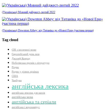
(Українська) Мовний дайджест-лютий 2022
(Українська) Downton Abbey: від Титаніка до «Нової Ери» (частина перша)
Tag cloud
ЄВІ з іноземної мови
Європейський день мов
Джозеф Конрад
Нобелівська премія з літератури
Різдво
Різдво у різних країнах
США
Чапбуки
англійська лексика
англійська лексика для шахів
англійська мова
англійська та серіали
англійська і коронавірус