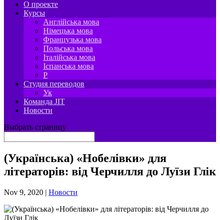
О проекте
Курсы
Англійська мова
Німецька мова
Французька мова
Польська мова
Італійська мова
Іспанська мова
P
Студия переводов
Ук
Команда JIT
Новости
Выбрать страницу
(Українська) «Нобелівки» для
літераторів: від Черчилля до Луїзи Глік
Nov 9, 2020
|
Новости