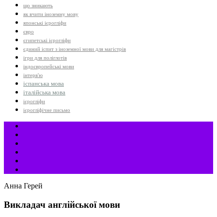
що зникають
як вчити іноземну мову
японські ієрогліфи
євро
єгипетські ієрогліфи
єдиний іспит з іноземної мови для магістрів
ігри для поліглотів
індоєвропейські мови
інтерв'ю
іспанська мова
італійська мова
ієрогліфи
ієрогліфічне письмо
Анна Герей
Викладач англійської мови