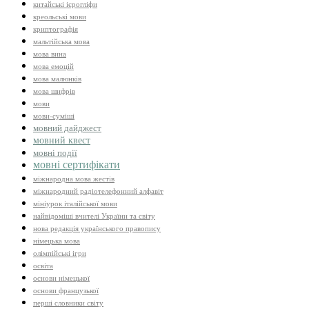
китайські ієрогліфи
креольські мови
криптографія
мальтійська мова
мова вина
мова емоцій
мова малюнків
мова шифрів
мови
мови-суміші
мовний дайджест
мовний квест
мовні події
мовні сертифікати
міжнародна мова жестів
міжнародний радіотелефонний алфавіт
мініурок італійської мови
найвідоміші вчителі України та світу
нова редакція українського правопису
німецька мова
олімпійські ігри
освіта
основи німецької
основи французької
перші словники світу