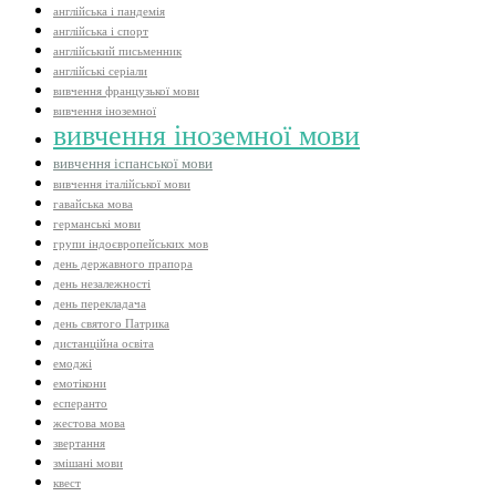
англійська і пандемія
англійська і спорт
англійський письменник
англійські серіали
вивчення французької мови
вивчення іноземної
вивчення іноземної мови
вивчення іспанської мови
вивчення італійської мови
гавайська мова
германські мови
групи індоєвропейських мов
день державного прапора
день незалежності
день перекладача
день святого Патрика
дистанційна освіта
емоджі
емотікони
есперанто
жестова мова
звертання
змішані мови
квест