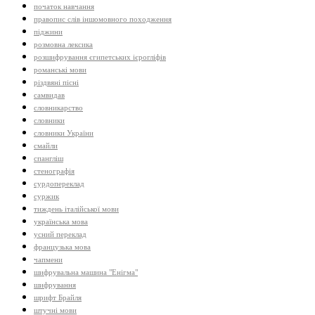
початок навчання
правопис слів іншомовного походження
піджини
розмовна лексика
розшифрування єгипетських ієрогліфів
романські мови
різдвяні пісні
самвидав
словникарство
словники
словники України
смайли
спангліш
стенографія
сурдопереклад
суржик
тиждень італійської мови
українська мова
усний переклад
французька мова
чапмени
шифрувальна машина "Енігма"
шифрування
шрифт Брайля
штучні мови