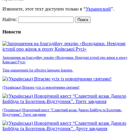
Извините, этот техт доступен только в “
Украинский
”.
Найти:
Новости
Запрошення на благодійну лекцію «Володарки. Невідомі історії про жінок в епоху
Київської Русі»
Time management for effective language learning.
(Українська) Вітаємо усіх із новорічними святами!
(Українська) Новорічний квест “Славетний козак Данило Бийбіда та Болотник-
Відступник”. Третє завдання