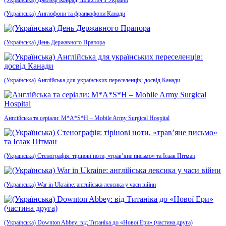
(Українська) Джозеф Конрад, шляхтич з України
(Українська) Англофони та франкофони Канади
(Українська) День Державного Прапора
(Українська) Англійська для українських переселенців: досвід Канади
Англійська та серіали: M*A*S*H – Mobile Army Surgical Hospital
(Українська) Стенографія: тірінові ноти, «трав’яне письмо» та Ісаак Пітман
(Українська) War in Ukraine: англійська лексика у часи війни
(Українська) Downton Abbey: від Титаніка до «Нової Ери» (частина друга)