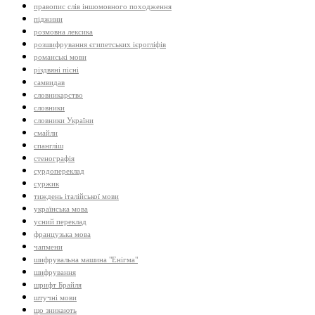
правопис слів іншомовного походження
піджини
розмовна лексика
розшифрування єгипетських ієрогліфів
романські мови
різдвяні пісні
самвидав
словникарство
словники
словники України
смайли
спангліш
стенографія
сурдопереклад
суржик
тиждень італійської мови
українська мова
усний переклад
французька мова
чапмени
шифрувальна машина "Енігма"
шифрування
шрифт Брайля
штучні мови
що зникають