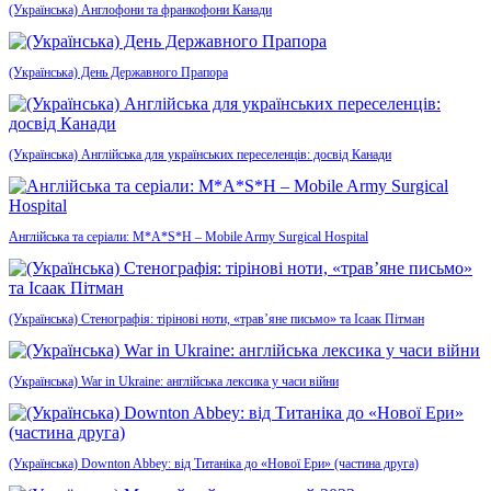
(Українська) Англофони та франкофони Канади
(Українська) День Державного Прапора
(Українська) Англійська для українських переселенців: досвід Канади
Англійська та серіали: M*A*S*H – Mobile Army Surgical Hospital
(Українська) Стенографія: тірінові ноти, «трав’яне письмо» та Ісаак Пітман
(Українська) War in Ukraine: англійська лексика у часи війни
(Українська) Downton Abbey: від Титаніка до «Нової Ери» (частина друга)