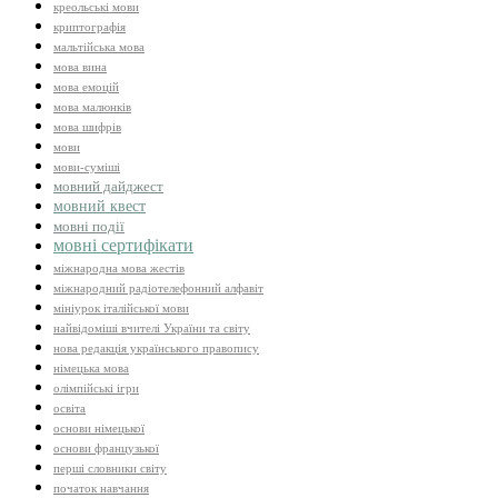
креольські мови
криптографія
мальтійська мова
мова вина
мова емоцій
мова малюнків
мова шифрів
мови
мови-суміші
мовний дайджест
мовний квест
мовні події
мовні сертифікати
міжнародна мова жестів
міжнародний радіотелефонний алфавіт
мініурок італійської мови
найвідоміші вчителі України та світу
нова редакція українського правопису
німецька мова
олімпійські ігри
освіта
основи німецької
основи французької
перші словники світу
початок навчання