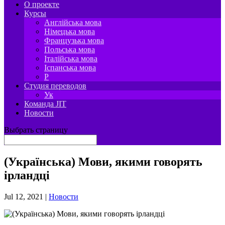
О проекте
Курсы
Англійська мова
Німецька мова
Французька мова
Польська мова
Італійська мова
Іспанська мова
P
Студия переводов
Ук
Команда JIT
Новости
Выбрать страницу
(Українська) Мови, якими говорять
ірландці
Jul 12, 2021
|
Новости