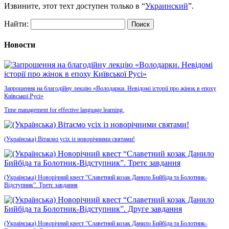
Извините, этот техт доступен только в “
Украинский
”.
Найти:
Новости
Запрошення на благодійну лекцію «Володарки. Невідомі історії про жінок в епоху
Київської Русі»
Time management for effective language learning.
(Українська) Вітаємо усіх із новорічними святами!
(Українська) Новорічний квест “Славетний козак Данило Бийбіда та Болотник-
Відступник”. Третє завдання
(Українська) Новорічний квест “Славетний козак Данило Бийбіда та Болотник-