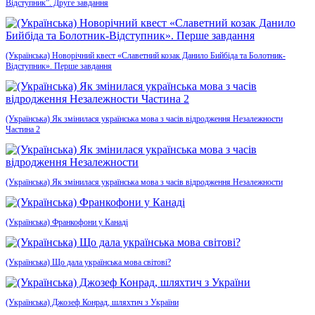
Відступник”. Друге завдання
(Українська) Новорічний квест «Славетний козак Данило Бийбіда та Болотник-
Відступник». Перше завдання
(Українська) Як змінилася українська мова з часів відродження Незалежности
Частина 2
(Українська) Як змінилася українська мова з часів відродження Незалежности
(Українська) Франкофони у Канаді
(Українська) Що дала українська мова світові?
(Українська) Джозеф Конрад, шляхтич з України