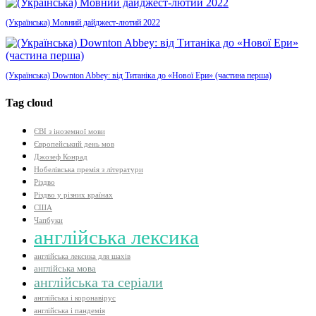
(Українська) Мовний дайджест-лютий 2022
(Українська) Downton Abbey: від Титаніка до «Нової Ери» (частина перша)
Tag cloud
ЄВІ з іноземної мови
Європейський день мов
Джозеф Конрад
Нобелівська премія з літератури
Різдво
Різдво у різних країнах
США
Чапбуки
англійська лексика
англійська лексика для шахів
англійська мова
англійська та серіали
англійська і коронавірус
англійська і пандемія