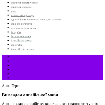
як вчити іноземну мову
японські ієрогліфи
євро
єгипетські ієрогліфи
єдиний іспит з іноземної мови для магістрів
ігри для поліглотів
індоєвропейські мови
інтерв'ю
іспанська мова
італійська мова
ієрогліфи
ієрогліфічне письмо
Анна Герей
Викладач англійської мови
Анна викладає англійську вже три роки, працюючи з учнями