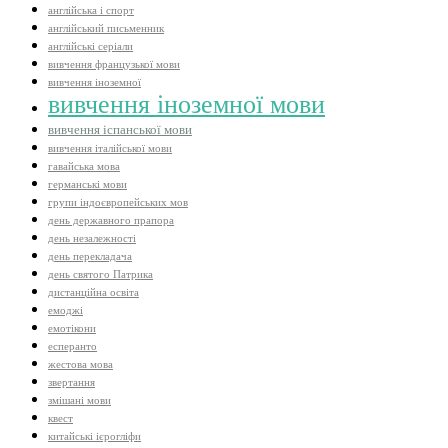
англійська і спорт
англійський письменник
англійські серіали
вивчення французької мови
вивчення іноземної
вивчення іноземної мови
вивчення іспанської мови
вивчення італійської мови
гавайська мова
германські мови
групи індоєвропейських мов
день державного прапора
день незалежності
день перекладача
день святого Патрика
дистанційна освіта
емоджі
емотікони
есперанто
жестова мова
звертання
змішані мови
квест
китайські ієрогліфи