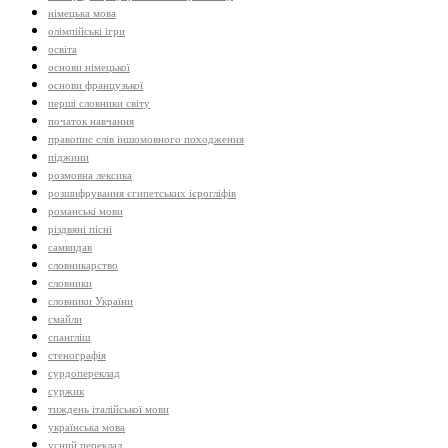
німецька мова
олімпійські ігри
освіта
основи німецької
основи французької
перші словники світу
початок навчання
правопис слів іншомовного походження
піджини
розмовна лексика
розшифрування єгипетських ієрогліфів
романські мови
різдвяні пісні
самвидав
словникарство
словники
словники України
смайли
спангліш
стенографія
сурдопереклад
суржик
тиждень італійської мови
українська мова
усний переклад