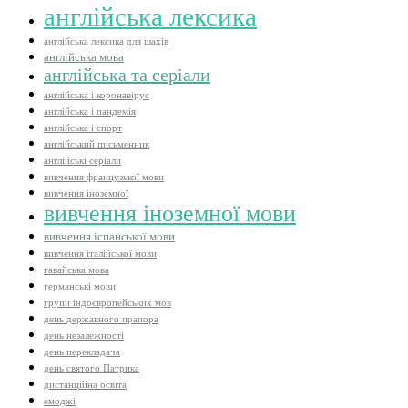
англійська лексика
англійська лексика для шахів
англійська мова
англійська та серіали
англійська і коронавірус
англійська і пандемія
англійська і спорт
англійський письменник
англійські серіали
вивчення французької мови
вивчення іноземної
вивчення іноземної мови
вивчення іспанської мови
вивчення італійської мови
гавайська мова
германські мови
групи індоєвропейських мов
день державного прапора
день незалежності
день перекладача
день святого Патрика
дистанційна освіта
емоджі