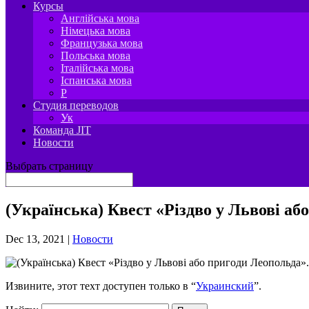
Курсы
Англійська мова
Німецька мова
Французька мова
Польська мова
Італійська мова
Іспанська мова
P
Студия переводов
Ук
Команда JIT
Новости
Выбрать страницу
(Українська) Квест «Різдво у Львові а
Dec 13, 2021
|
Новости
Извините, этот техт доступен только в “
Украинский
”.