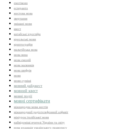
емотікони
есперанто
жестова мова
звертання
змішані мови
квест
китайські ієрогліфи
креольські мови
криптографія
мальтійська мова
мова вина
мова емоцій
мова малюнків
мова шифрів
мови
мови-суміші
мовний дайджест
мовний квест
мовні події
мовні сертифікати
міжнародна мова жестів
міжнародний радіотелефонний алфавіт
мініурок італійської мови
найвідоміші вчителі України та світу
нова редакція українського правопису