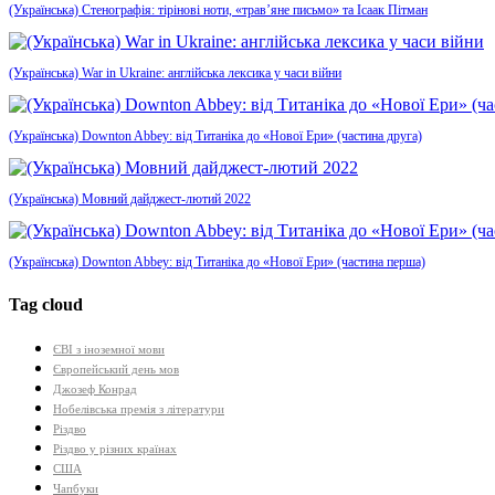
(Українська) Стенографія: тірінові ноти, «трав’яне письмо» та Ісаак Пітман
(Українська) War in Ukraine: англійська лексика у часи війни
(Українська) Downton Abbey: від Титаніка до «Нової Ери» (частина друга)
(Українська) Мовний дайджест-лютий 2022
(Українська) Downton Abbey: від Титаніка до «Нової Ери» (частина перша)
Tag cloud
ЄВІ з іноземної мови
Європейський день мов
Джозеф Конрад
Нобелівська премія з літератури
Різдво
Різдво у різних країнах
США
Чапбуки