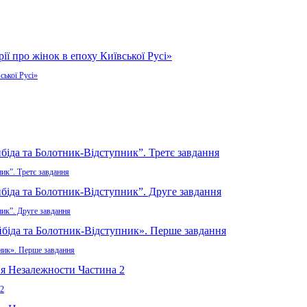
ської Русі»
ик”. Третє завдання
ник”. Друге завдання
пник». Перше завдання
 2