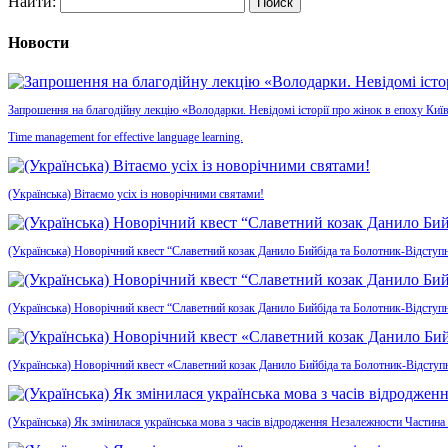
Найти:
Новости
Запрошення на благодійну лекцію «Володарки. Невідомі історії про жінок в епоху Київ
Time management for effective language learning.
(Українська) Вітаємо усіх із новорічними святами!
(Українська) Новорічний квест “Славетний козак Данило Бийбіда та Болотник-Відступн
(Українська) Новорічний квест “Славетний козак Данило Бийбіда та Болотник-Відступ
(Українська) Новорічний квест «Славетний козак Данило Бийбіда та Болотник-Відсту
(Українська) Як змінилася українська мова з часів відродження Незалежности Частина