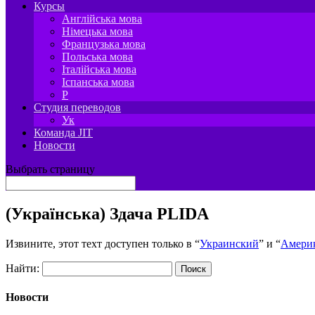
Курсы
Англійська мова
Німецька мова
Французька мова
Польська мова
Італійська мова
Іспанська мова
P
Студия переводов
Ук
Команда JIT
Новости
Выбрать страницу
(Українська) Здача PLIDA
Извините, этот техт доступен только в “
Украинский
” и “
Амери
Найти:
Новости