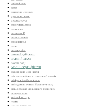
змішані мови
квест
китайські ієрогліфи
креольські мови
криптографія
мальтійська мова
мова вина
мова емоцій
мова малюнків
мова шифрів
мови
мови-суміші
мовний дайджест
мовний квест
мовні події
мовні сертифікати
міжнародна мова жестів
міжнародний радіотелефонний алфавіт
мініурок італійської мови
найвідоміші вчителі України та світу
нова редакція українського правопису
німецька мова
олімпійські ігри
освіта
основи німецької