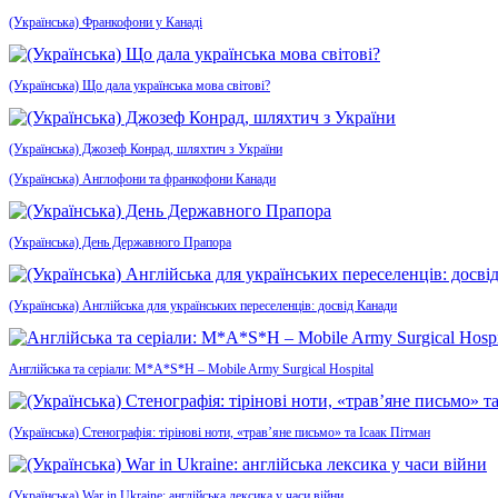
(Українська) Франкофони у Канаді
(Українська) Що дала українська мова світові?
(Українська) Джозеф Конрад, шляхтич з України
(Українська) Англофони та франкофони Канади
(Українська) День Державного Прапора
(Українська) Англійська для українських переселенців: досвід Канади
Англійська та серіали: M*A*S*H – Mobile Army Surgical Hospital
(Українська) Стенографія: тірінові ноти, «трав’яне письмо» та Ісаак Пітман
(Українська) War in Ukraine: англійська лексика у часи війни