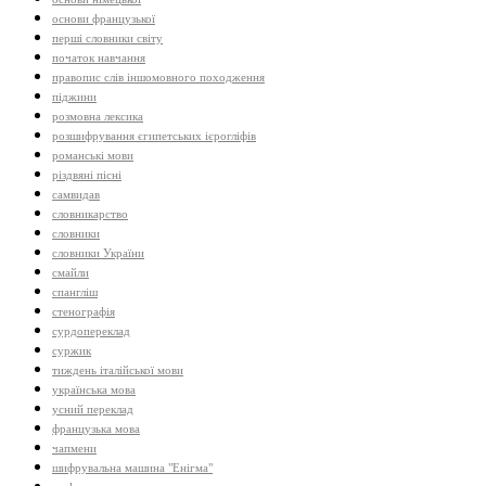
основи французької
перші словники світу
початок навчання
правопис слів іншомовного походження
піджини
розмовна лексика
розшифрування єгипетських ієрогліфів
романські мови
різдвяні пісні
самвидав
словникарство
словники
словники України
смайли
спангліш
стенографія
сурдопереклад
суржик
тиждень італійської мови
українська мова
усний переклад
французька мова
чапмени
шифрувальна машина "Енігма"