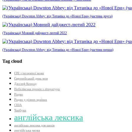
(Українська) Downton Abbey: від Титаніка до «Нової Ери» (частина друга)
(Українська) Мовний дайджест-лютий 2022
(Українська) Downton Abbey: від Титаніка до «Нової Ери» (частина перша)
Tag cloud
ЄВІ з іноземної мови
Європейський день мов
Джозеф Конрад
Нобелівська премія з літератури
Різдво
Різдво у різних країнах
США
Чапбуки
англійська лексика
англійська лексика для шахів
англійська мова