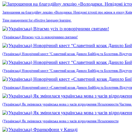
Запрошення на благодійну лекцію «Володарки. Невідомі історії про жінок в епоху Київ
Time management for effective language learning.
(Українська) Вітаємо усіх із новорічними святами!
(Українська) Новорічний квест “Славетний козак Данило Бийбіда та Болотник-Відступн
(Українська) Новорічний квест “Славетний козак Данило Бийбіда та Болотник-Відступ
(Українська) Новорічний квест «Славетний козак Данило Бийбіда та Болотник-Відсту
(Українська) Як змінилася українська мова з часів відродження Незалежности Частина
(Українська) Як змінилася українська мова з часів відродження Незалежности