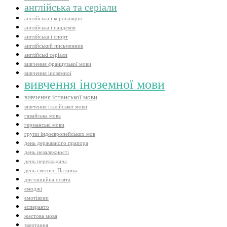
англійська та серіали
англійська і коронавірус
англійська і пандемія
англійська і спорт
англійський письменник
англійські серіали
вивчення французької мови
вивчення іноземної
вивчення іноземної мови
вивчення іспанської мови
вивчення італійської мови
гавайська мова
германські мови
групи індоєвропейських мов
день державного прапора
день незалежності
день перекладача
день святого Патрика
дистанційна освіта
емоджі
емотікони
есперанто
жестова мова
звертання