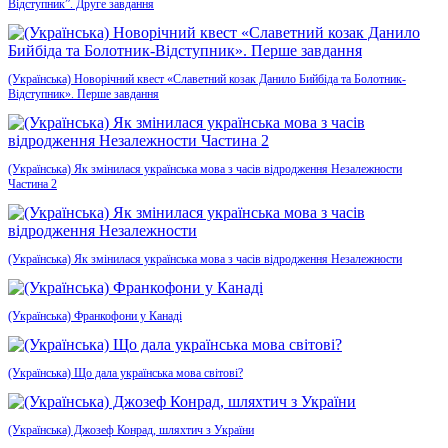
Відступник”. Друге завдання
(Українська) Новорічний квест «Славетний козак Данило Бийбіда та Болотник-
Відступник». Перше завдання
(Українська) Як змінилася українська мова з часів відродження Незалежности
Частина 2
(Українська) Як змінилася українська мова з часів відродження Незалежности
(Українська) Франкофони у Канаді
(Українська) Що дала українська мова світові?
(Українська) Джозеф Конрад, шляхтич з України