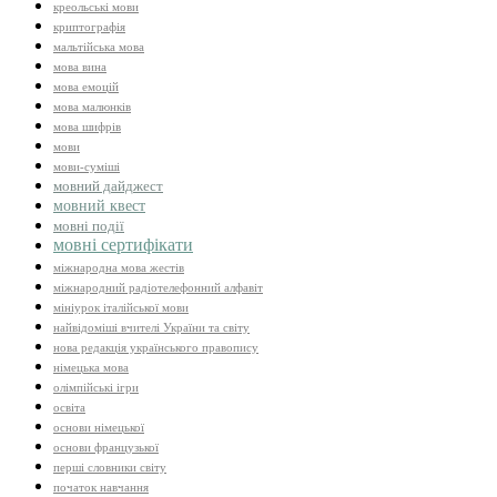
креольські мови
криптографія
мальтійська мова
мова вина
мова емоцій
мова малюнків
мова шифрів
мови
мови-суміші
мовний дайджест
мовний квест
мовні події
мовні сертифікати
міжнародна мова жестів
міжнародний радіотелефонний алфавіт
мініурок італійської мови
найвідоміші вчителі України та світу
нова редакція українського правопису
німецька мова
олімпійські ігри
освіта
основи німецької
основи французької
перші словники світу
початок навчання