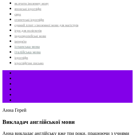
як вчити іноземну мову
японські ієрогліфи
євро
єгипетські ієрогліфи
єдиний іспит з іноземної мови для магістрів
ігри для поліглотів
індоєвропейські мови
інтерв'ю
іспанська мова
італійська мова
ієрогліфи
ієрогліфічне письмо
Анна Герей
Викладач англійської мови
Анна викладає англійську вже три роки, працюючи з учнями