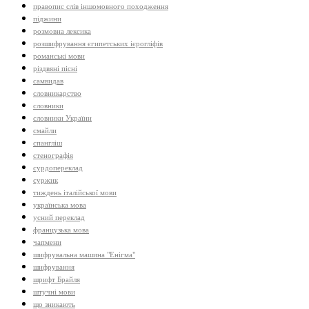
правопис слів іншомовного походження
піджини
розмовна лексика
розшифрування єгипетських ієрогліфів
романські мови
різдвяні пісні
самвидав
словникарство
словники
словники України
смайли
спангліш
стенографія
сурдопереклад
суржик
тиждень італійської мови
українська мова
усний переклад
французька мова
чапмени
шифрувальна машина "Енігма"
шифрування
шрифт Брайля
штучні мови
що зникають