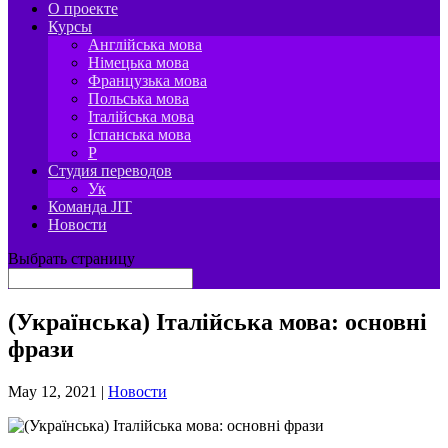
О проекте
Курсы
Англійська мова
Німецька мова
Французька мова
Польська мова
Італійська мова
Іспанська мова
P
Студия переводов
Ук
Команда JIT
Новости
Выбрать страницу
(Українська) Італійська мова: основні
фрази
May 12, 2021
|
Новости