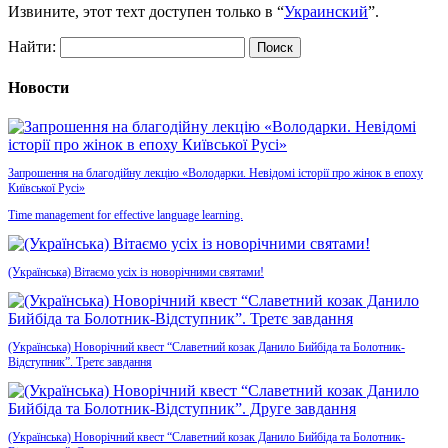
Извините, этот техт доступен только в “
Украинский
”.
Найти:
Новости
Запрошення на благодійну лекцію «Володарки. Невідомі історії про жінок в епоху
Київської Русі»
Time management for effective language learning.
(Українська) Вітаємо усіх із новорічними святами!
(Українська) Новорічний квест “Славетний козак Данило Бийбіда та Болотник-
Відступник”. Третє завдання
(Українська) Новорічний квест “Славетний козак Данило Бийбіда та Болотник-