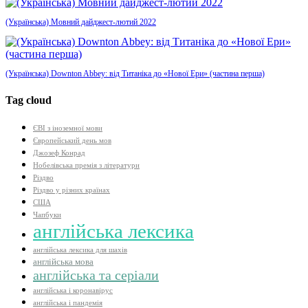
(Українська) Мовний дайджест-лютий 2022
(Українська) Downton Abbey: від Титаніка до «Нової Ери» (частина перша)
Tag cloud
ЄВІ з іноземної мови
Європейський день мов
Джозеф Конрад
Нобелівська премія з літератури
Різдво
Різдво у різних країнах
США
Чапбуки
англійська лексика
англійська лексика для шахів
англійська мова
англійська та серіали
англійська і коронавірус
англійська і пандемія