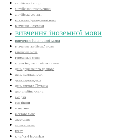
англійська і спорт
англійський письменник
англійські серіали
вивчення французької мови
вивчення іноземної
вивчення іноземної мови
вивчення іспанської мови
вивчення італійської мови
гавайська мова
германські мови
групи індоєвропейських мов
день державного прапора
день незалежності
день перекладача
день святого Патрика
дистанційна освіта
емоджі
емотікони
есперанто
жестова мова
звертання
змішані мови
квест
китайські ієрогліфи