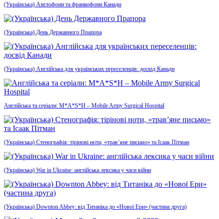
(Українська) Англофони та франкофони Канади
(Українська) День Державного Прапора
(Українська) Англійська для українських переселенців: досвід Канади
Англійська та серіали: M*A*S*H – Mobile Army Surgical Hospital
(Українська) Стенографія: тірінові ноти, «трав’яне письмо» та Ісаак Пітман
(Українська) War in Ukraine: англійська лексика у часи війни
(Українська) Downton Abbey: від Титаніка до «Нової Ери» (частина друга)