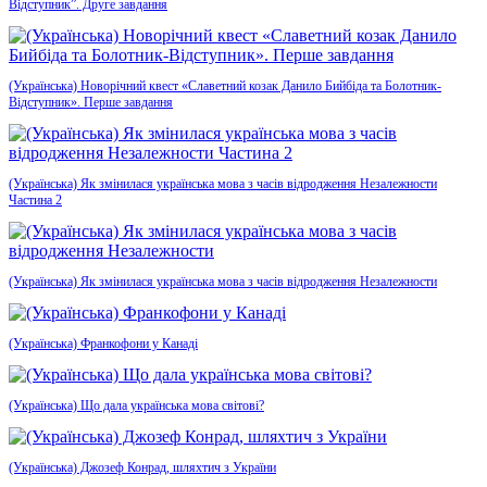
Відступник”. Друге завдання
(Українська) Новорічний квест «Славетний козак Данило Бийбіда та Болотник-
Відступник». Перше завдання
(Українська) Як змінилася українська мова з часів відродження Незалежности
Частина 2
(Українська) Як змінилася українська мова з часів відродження Незалежности
(Українська) Франкофони у Канаді
(Українська) Що дала українська мова світові?
(Українська) Джозеф Конрад, шляхтич з України