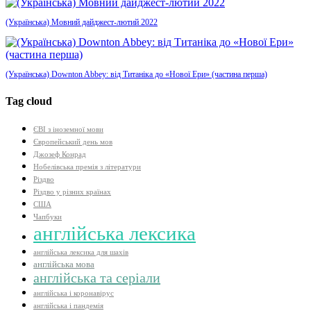
(Українська) Мовний дайджест-лютий 2022
(Українська) Downton Abbey: від Титаніка до «Нової Ери» (частина перша)
Tag cloud
ЄВІ з іноземної мови
Європейський день мов
Джозеф Конрад
Нобелівська премія з літератури
Різдво
Різдво у різних країнах
США
Чапбуки
англійська лексика
англійська лексика для шахів
англійська мова
англійська та серіали
англійська і коронавірус
англійська і пандемія