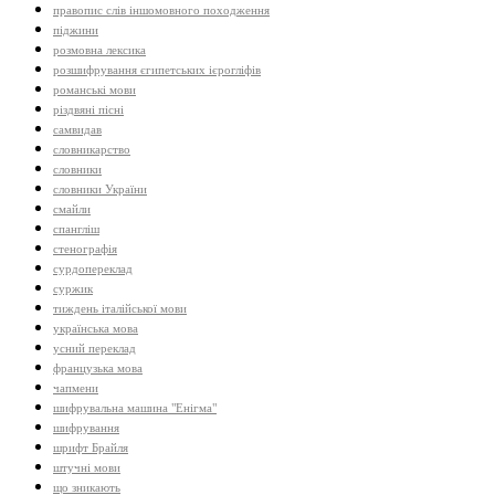
правопис слів іншомовного походження
піджини
розмовна лексика
розшифрування єгипетських ієрогліфів
романські мови
різдвяні пісні
самвидав
словникарство
словники
словники України
смайли
спангліш
стенографія
сурдопереклад
суржик
тиждень італійської мови
українська мова
усний переклад
французька мова
чапмени
шифрувальна машина "Енігма"
шифрування
шрифт Брайля
штучні мови
що зникають