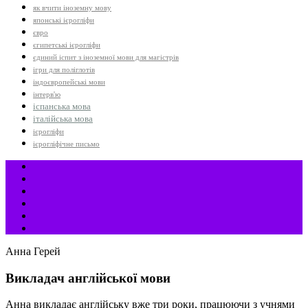
як вчити іноземну мову
японські ієрогліфи
євро
єгипетські ієрогліфи
єдиний іспит з іноземної мови для магістрів
ігри для поліглотів
індоєвропейські мови
інтерв'ю
іспанська мова
італійська мова
ієрогліфи
ієрогліфічне письмо
Анна Герей
Викладач англійської мови
Анна викладає англійську вже три роки, працюючи з учнями