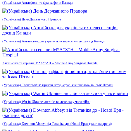
(Українська) Англофони та франкофони Канади
(Українська) День Державного Прапора
(Українська) Англійська для українських переселенців: досвід Канади
Англійська та серіали: M*A*S*H – Mobile Army Surgical Hospital
(Українська) Стенографія: тірінові ноти, «трав’яне письмо» та Ісаак Пітман
(Українська) War in Ukraine: англійська лексика у часи війни
(Українська) Downton Abbey: від Титаніка до «Нової Ери» (частина друга)