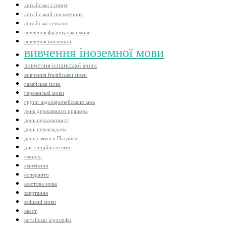
англійська і спорт
англійський письменник
англійські серіали
вивчення французької мови
вивчення іноземної
вивчення іноземної мови
вивчення іспанської мови
вивчення італійської мови
гавайська мова
германські мови
групи індоєвропейських мов
день державного прапора
день незалежності
день перекладача
день святого Патрика
дистанційна освіта
емоджі
емотікони
есперанто
жестова мова
звертання
змішані мови
квест
китайські ієрогліфи