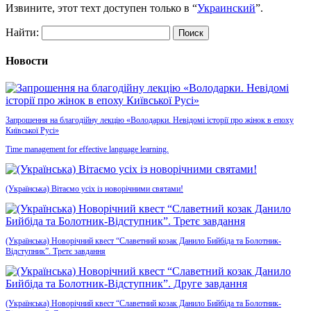
Извините, этот техт доступен только в “
Украинский
”.
Найти:
Новости
Запрошення на благодійну лекцію «Володарки. Невідомі історії про жінок в епоху
Київської Русі»
Time management for effective language learning.
(Українська) Вітаємо усіх із новорічними святами!
(Українська) Новорічний квест “Славетний козак Данило Бийбіда та Болотник-
Відступник”. Третє завдання
(Українська) Новорічний квест “Славетний козак Данило Бийбіда та Болотник-