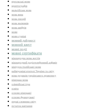
креольські мови
криптографія
мальтійська мова
мова вина
мова емоцій
мова малюнків
мова шифрів
мови
мови-суміші
мовний дайджест
мовний квест
мовні події
мовні сертифікати
міжнародна мова жестів
міжнародний радіотелефонний алфавіт
мініурок італійської мови
найвідоміші вчителі України та світу
нова редакція українського правопису
німецька мова
олімпійські ігри
освіта
основи німецької
основи французької
перші словники світу
початок навчання