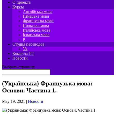
О проекте
Курсы
Англійська мова
Німецька мова
Французька мова
Польська мова
Італійська мова
Іспанська мова
P
Студия переводов
Ук
Команда JIT
Новости
Выбрать страницу
(Українська) Французька мова:
Основи. Частина 1.
May 19, 2021
|
Новости