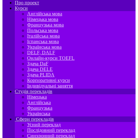
Про проект
Курси
Англійська мова
Німецька мова
Французька мова
Польська мова
Італійська мова
Іспанська мова
Українська мова
DELF, DALF
Онлайн-курси TOEFL
Здача DaF
Здача DELE
Здача PLIDA
Корпоративні курси
Індивідуальні заняття
Студія перекладів
Німецька
Англійська
Французька
Українська
Сфери перекладів
Усний переклад
Послідовний переклад
Синхронний переклад