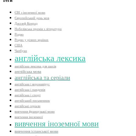
Теги
ЄВІ з іноземної мови
Європейський день мов
Джозеф Конрад
Нобелівська премія з літератури
Різдво
Різдво у різних країнах
США
Чапбуки
англійська лексика
англійська лексика для шахів
англійська мова
англійська та серіали
англійська і коронавірус
англійська і пандемія
англійська і спорт
англійський письменник
англійські серіали
вивчення французької мови
вивчення іноземної
вивчення іноземної мови
вивчення іспанської мови