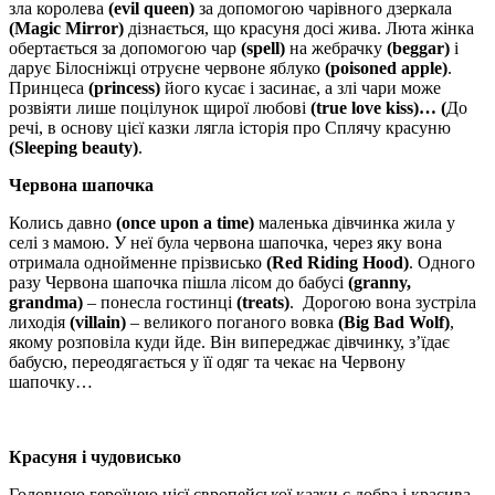
зла королева
(
evil queen)
за допомогою чарівного дзеркала
(Magic Mirro
r)
дізнається, що красуня досі жива. Люта жінка
обертається за допомогою чар
(
spell)
на жебрачку
(beggar)
і
дарує Білосніжці отруєне червоне яблуко
(poisoned apple)
.
Принцеса
(princess)
його кусає і засинає, а злі чари може
розвіяти лише поцілунок щирої любові
(true love kiss)… (
До
речі, в основу цієї казки лягла історія про Сплячу красуню
(
Sleeping beauty)
.
Червона шапочка
Колись давно
(
once upon a time)
маленька дівчинка жила у
селі з мамою. У неї була червона шапочка, через яку вона
отримала однойменне прізвисько
(Red Riding Hood)
. Одного
разу Червона шапочка пішла лісом до бабусі
(
granny,
grandma)
– понесла гостинці
(
treats)
. Дорогою вона зустріла
лиходія
(villain)
– великого поганого вовка
(Big Bad Wolf)
,
якому розповіла куди йде. Він випереджає дівчинку, з’їдає
бабусю, переодягається у її одяг та чекає на Червону
шапочку…
Красуня і чудовисько
Головною героїнею цієї європейської казки є добра і красива