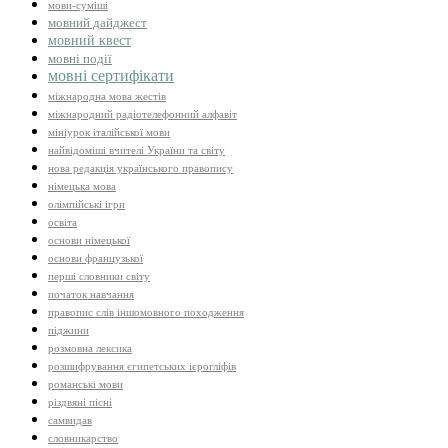
мови-суміші
мовний дайджест
мовний квест
мовні події
мовні сертифікати
міжнародна мова жестів
міжнародний радіотелефонний алфавіт
мініурок італійської мови
найвідоміші вчителі України та світу
нова редакція українського правопису
німецька мова
олімпійські ігри
освіта
основи німецької
основи французької
перші словники світу
початок навчання
правопис слів іншомовного походження
піджини
розмовна лексика
розшифрування єгипетських ієрогліфів
романські мови
різдвяні пісні
самвидав
словникарство