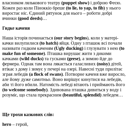
власником лялькового театру
(puppet show)
і доброю Феєю.
Кожен раз коли Піноккіо бреше
(
to lie,
to yap,
to fib)
у нього
виростає ніс. Єдиний рятунок для нього – роботи добрі
вчинки
(good deeds)
…
Гидке каченя
Наша історія починається
(
our story begins
), коли у матері-
качки вилупилися
(
to hatch)
яйця. Одну з пташок всі почали
називати гидким каченям
(
Ugly ducking)
і глузувати з нею
(
to
make fun of someone)
. Пташка вирушає жити з дикими
качками
(
wild ducks)
та гусками
(geese)
, а зимою йде до
фермера. Однак там вона лякається галасливих
(
noisy)
дітей,
втікає з дому і зимує у печері на озері. Навесні туди прилітає
зграя лебедів
(a flock of swans)
. Потворне каченя вже виросло,
але йому дуже самотньо. Воно вирішує кинутися на лебедів,
аби ті його вбили. Натомість лебеді вітають і приймають його
(to welcome somebody)
. Здивована пташка дивиться у воду і
розуміє, що стала прекрасним
(beautiful, splendid)
лебедем…
Ще трохи казкових слів:
hero
– герой,