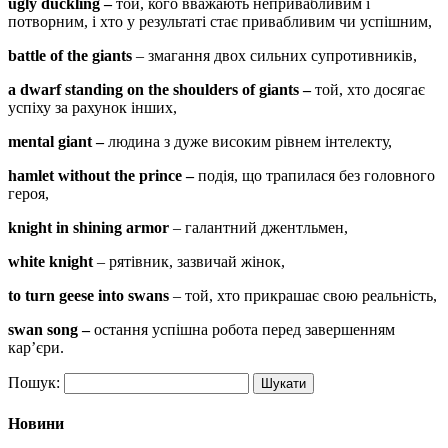
ugly duckling –
той, кого вважають непривабливим і
потворним, і хто у результаті стає привабливим чи успішним,
battle of the giants
– змагання двох сильних супротивників,
a dwarf standing on the shoulders of giants –
той, хто досягає
успіху за рахунок інших,
mental giant –
людина з дуже високим рівнем інтелекту,
hamlet without the prince
–
подія, що трапилася без головного
героя,
knight in shining armor
– галантний джентльмен,
white knight
– рятівник, зазвичай жінок,
to turn geese into swans
– той, хто прикрашає свою реальність,
swan song
–
остання успішна робота перед завершенням
кар’єри.
Пошук:
Новини