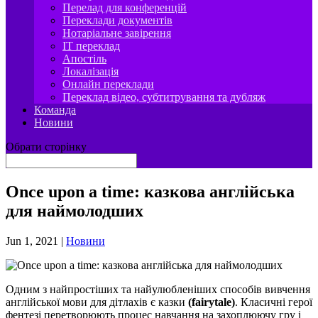
Перелад для конференцій
Переклади документів
Нотаріальне завірення
IT переклад
Апостіль
Локалізація
Онлайн переклади
Переклад відео, субтитрування та дубляж
Команда
Новини
Обрати сторінку
Once upon a time: казкова англійська
для наймолодших
Jun 1, 2021
|
Новини
Одним з найпростіших та найулюбленіших способів вивчення
англійської мови для дітлахів є казки
(
fairytale)
. Класичні герої
фентезі перетворюють процес навчання на захоплюючу гру і