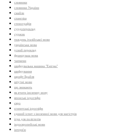
словники
словники України
смайли
спангліш
стенографія
сурдопереклад
суржик
тиждень італійської мови
українська мова
усний переклад
французька мова
чапмени
шифрувальна машина "Енігма"
шифрування
шрифт Брайля
штучні мови
що зникають
як вчити іноземну мову
японські ієрогліфи
євро
єгипетські ієрогліфи
єдиний іспит з іноземної мови для магістрів
ігри для поліглотів
індоєвропейські мови
інтерв'ю