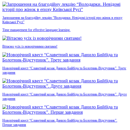
Запрошення на благодійну лекцію “Володарки. Невідомі історії про жінок в епоху
Київської Русі”
Time management for effective language learning.
Вітаємо усіх із новорічними святами!
Новорічний квест “Славетний козак Данило Бийбіда та Болотник-Відступник”. Третє
завдання
Новорічний квест “Славетний козак Данило Бийбіда та Болотник-Відступник”. Друге
завдання
Новорічний квест “Славетний козак Данило Бийбіда та Болотник-Відступник”.
Перше завдання