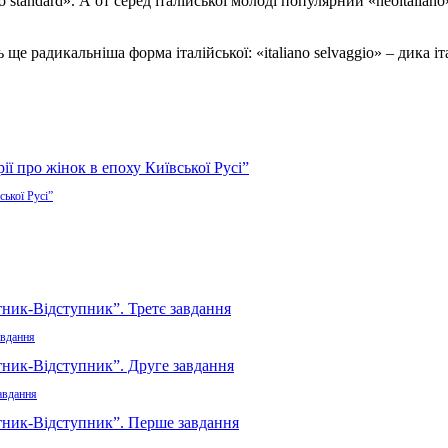
no standard». А от серед італійської молоді популярний «neoitalia
ще радикальніша форма італійської: «italiano selvaggio» – дика і
ської Русі”
авдання
авдання