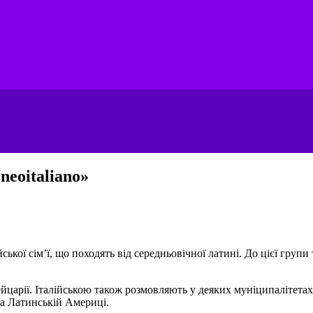
«neoitaliano»
кої сім’ї, що походять від середньовічної латині. До цієї групи
йцарії. Італійською також розмовляють у деяких муніципалітетах Б
та Латинській Америці.