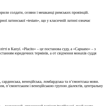
оворили солдати, селяни і мешканці римських провінцій.
рної латинської «testam», що у класичній латині означає
ті в Капуї. «Placito» – це постанова суду, а «Capuano» – з
станням юридичних термінів, а от свідчення монахів суддя
а, сардинська, венеційська, ломбардська та п’ємонтська мови.
ким, п’ємонтським і венеційською групою діалектів, центральну