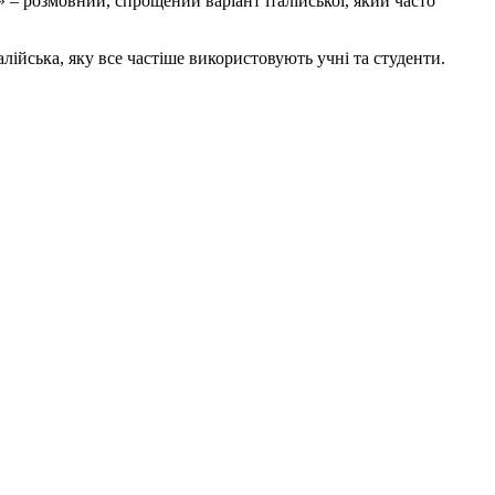
no» – розмовний, спрощений варіант італійської, який часто
талійська, яку все частіше використовують учні та студенти.