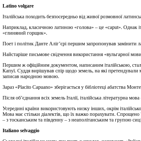
Latino volgare
Італійська походить безпосередньо від живої розмовної латинсько
Наприклад, класичною латиною «голова» – це «caput». Однак італ
«глиняний горщик».
Поет і політик Данте Аліг’єрі першим запропонував замінити ла
Найстаріше письмове свідчення використання «вульгарної мови
Першим ж офіційним документом, написаним італійською, cтало су
Капуї. Суддя вирішував спір щодо земель, на які претендували
записав народною мовою.
Зараз «Placito Capuano» зберігається у бібліотеці абатства Монт
Після об’єднання всіх земель Італії, італійська літературна мо
Усередині країни використовують низку інших, окрім італійської
Мова має стільки діалектів, що їх важко порахувати. Спрощено
– з тосканським та південну – з неаполітанським та групою сиці
Italiano selvaggio