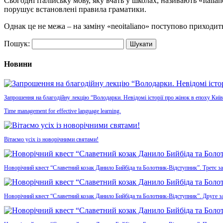
Сьогодні італійську мову, яку вчать у школах, називають «Italia
порушує встановлені правила граматики.
Однак це не межа – на заміну «neoitaliano» поступово приходить 
Пошук:
Новини
Запрошення на благодійну лекцію “Володарки. Невідомі історії про жінок в епоху Київ
Time management for effective language learning.
Вітаємо усіх із новорічними святами!
Новорічний квест “Славетний козак Данило Бийбіда та Болотник-Відступник”. Третє з
Новорічний квест “Славетний козак Данило Бийбіда та Болотник-Відступник”. Друге з