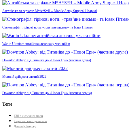
Англійська та серіали: M*A*S*H – Mobile Army Surgical Hospital
Стенографія: тірінові ноти, «трав’яне письмо» та Ісаак Пітман
War in Ukraine: англійська лексика у часи війни
Downton Abbey: від Титаніка до «Нової Ери» (частина друга)
Мовний дайджест-лютий 2022
Downton Abbey: від Титаніка до «Нової Ери» (частина перша)
Теги
ЄВІ з іноземної мови
Європейський день мов
Джозеф Конрад