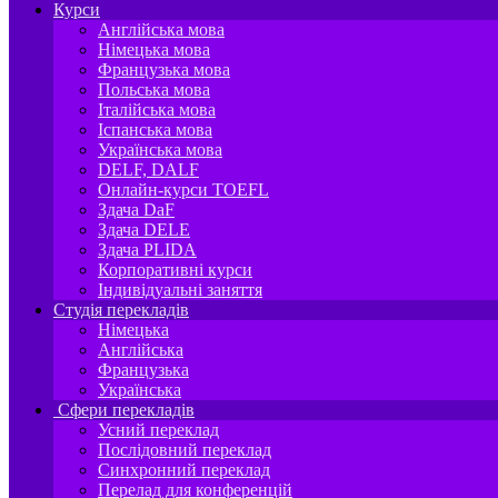
Курси
Англійська мова
Німецька мова
Французька мова
Польська мова
Італійська мова
Іспанська мова
Українська мова
DELF, DALF
Онлайн-курси TOEFL
Здача DaF
Здача DELE
Здача PLIDA
Корпоративні курси
Індивідуальні заняття
Студія перекладів
Німецька
Англійська
Французька
Українська
Сфери перекладів
Усний переклад
Послідовний переклад
Синхронний переклад
Перелад для конференцій