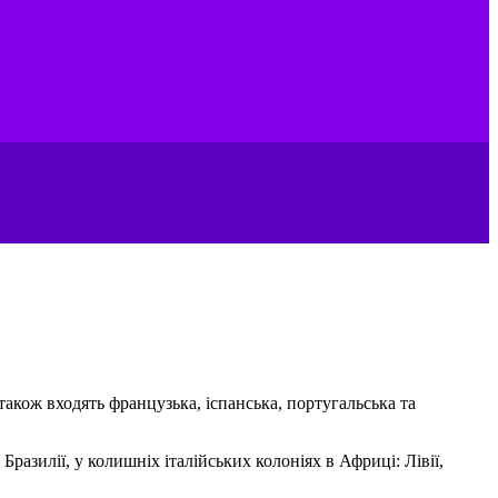
 також входять французька, іспанська, португальська та
разилії, у колишніх італійських колоніях в Африці: Лівії,