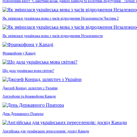
Новорічний квест “Славетний козак Данило Бийбіда та Болотник-Відступник”. Перше 
Як змінилася українська мова з часів відродження Незалежности Частина 2
Як змінилася українська мова з часів відродження Незалежности
Франкофони у Канаді
Що дала українська мова світові?
Джозеф Конрад, шляхтич з України
Англофони та франкофони Канади
День Державного Прапора
Англійська для українських переселенців: досвід Канади