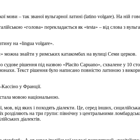
ї мови – так званої вульгарної латині (latino volgare). На ній г
ійською «голова» перекладається як «testa» – від слова з вульга
тину на «lingua volgare».
» можна знайти у римських катакомбах на вулиці Семи церков.
дове рішення під назвою «Placito Capuano», схвалене у 10 століт
 монахи. Текст рішення було написано повністю латиною з викори
е-Кассіно у Франції.
ва стала мовою національною.
, мов, від яких і походять діалекти. Це, серед інших, сицилійськ
 їх розділяють на три групи: північну з центральними ломбардсь
лійських діалектів.