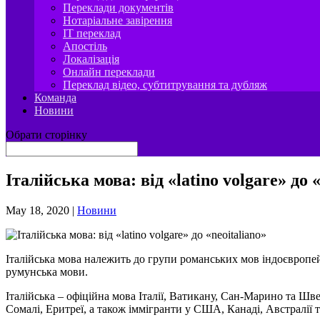
Переклади документів
Нотаріальне завірення
IT переклад
Апостіль
Локалізація
Онлайн переклади
Переклад відео, субтитрування та дубляж
Команда
Новини
Обрати сторінку
Італійська мова: від «latino volgare» до 
May 18, 2020
|
Новини
Італійська мова належить до групи романських мов індоєвропейсь
румунська мови.
Італійська – офіційна мова Італії, Ватикану, Сан-Марино та Шве
Сомалі, Еритреї, а також іммігранти у США, Канаді, Австралії 