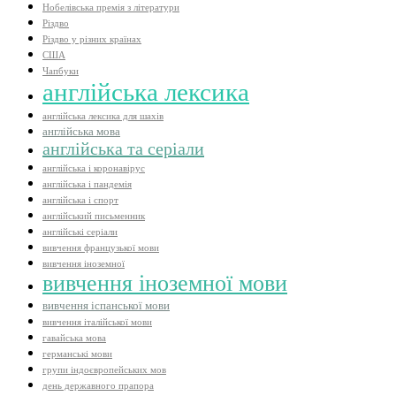
Нобелівська премія з літератури
Різдво
Різдво у різних країнах
США
Чапбуки
англійська лексика
англійська лексика для шахів
англійська мова
англійська та серіали
англійська і коронавірус
англійська і пандемія
англійська і спорт
англійський письменник
англійські серіали
вивчення французької мови
вивчення іноземної
вивчення іноземної мови
вивчення іспанської мови
вивчення італійської мови
гавайська мова
германські мови
групи індоєвропейських мов
день державного прапора