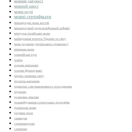
мовний дайджест
мовний квест
мовні події
мовні сертифікати
міжнародна мова жестів
міжнародний радіотелефонний алфавіт
мініурок італійської мови
найвідоміші вчителі України та світу
нова редакція українського правопису
німецька мова
олімпійські ігри
освіта
основи німецької
основи французької
перші словники світу
початок навчання
правопис слів іншомовного походження
піджини
розмовна лексика
розшифрування єгипетських ієрогліфів
романські мови
різдвяні пісні
самвидав
словникарство
словники