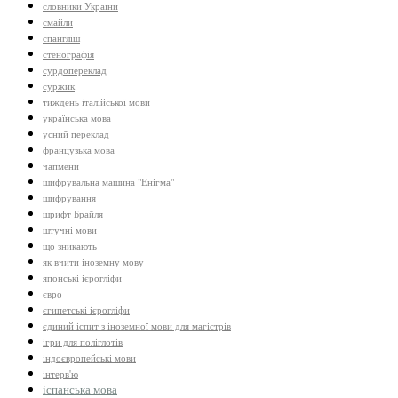
словники України
смайли
спангліш
стенографія
сурдопереклад
суржик
тиждень італійської мови
українська мова
усний переклад
французька мова
чапмени
шифрувальна машина "Енігма"
шифрування
шрифт Брайля
штучні мови
що зникають
як вчити іноземну мову
японські ієрогліфи
євро
єгипетські ієрогліфи
єдиний іспит з іноземної мови для магістрів
ігри для поліглотів
індоєвропейські мови
інтерв'ю
іспанська мова