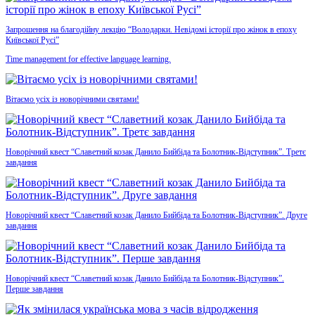
Запрошення на благодійну лекцію “Володарки. Невідомі історії про жінок в епоху
Київської Русі”
Time management for effective language learning.
Вітаємо усіх із новорічними святами!
Новорічний квест “Славетний козак Данило Бийбіда та Болотник-Відступник”. Третє
завдання
Новорічний квест “Славетний козак Данило Бийбіда та Болотник-Відступник”. Друге
завдання
Новорічний квест “Славетний козак Данило Бийбіда та Болотник-Відступник”.
Перше завдання