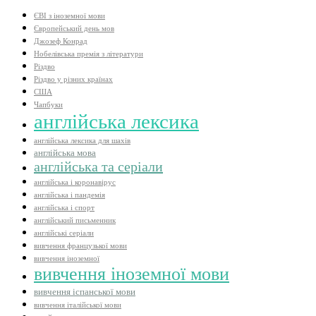
ЄВІ з іноземної мови
Європейський день мов
Джозеф Конрад
Нобелівська премія з літератури
Різдво
Різдво у різних країнах
США
Чапбуки
англійська лексика
англійська лексика для шахів
англійська мова
англійська та серіали
англійська і коронавірус
англійська і пандемія
англійська і спорт
англійський письменник
англійські серіали
вивчення французької мови
вивчення іноземної
вивчення іноземної мови
вивчення іспанської мови
вивчення італійської мови