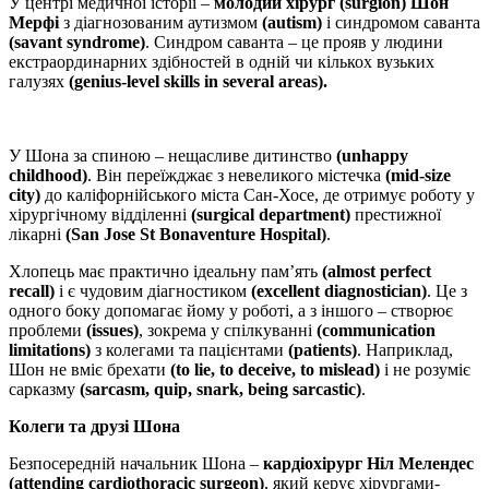
У центрі медичної історії –
молодий хірург (surgion) Шон
Мерфі
з діагнозованим аутизмом
(autism)
і синдромом саванта
(savant syndrome)
. Синдром cаванта – це прояв у людини
екстраординарних здібностей в одній чи кількох вузьких
галузях
(genius-level skills in several areas).
У Шона за спиною – нещасливе дитинство
(unhappy
childhood)
. Він переїжджає з невеликого містечка
(mid-size
city)
до каліфорнійського міста Сан-Хосе, де отримує роботу у
хірургічному відділенні
(surgical department)
престижної
лікарні
(San Jose St Bonaventure Hospital)
.
Хлопець має практично ідеальну пам’ять
(almost perfect
recall)
і є чудовим діагностиком
(excellent diagnostician)
. Це з
одного боку допомагає йому у роботі, а з іншого – створює
проблеми
(issues)
, зокрема у спілкуванні
(communication
limitations)
з колегами та пацієнтами
(patients)
. Наприклад,
Шон не вміє брехати
(to lie, to deceive, to mislead)
і не розуміє
сарказму
(sarcasm, quip, snark, being sarcastic)
.
Колеги та друзі Шона
Безпосередній начальник Шона –
кардіохірург Ніл Мелендес
(attending cardiothoracic surgeon)
, який керує хірургами-