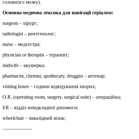
головного мозку).
Основна медична лексика для навігації серіалом:
surgeon – хірург;
radiologist – рентгенолог;
nurse – медсестра;
physician or therapist – терапевт;
midwife – акушерка;
pharmacist, chemist, apothecary, druggist – аптекар;
visiting hours − години відвідування хворих;
O.R. (operating room, surgery, surgical suite) – операційна;
ER – відділ невідкладної допомоги;
wheelchair − інвалідний візок;
——————