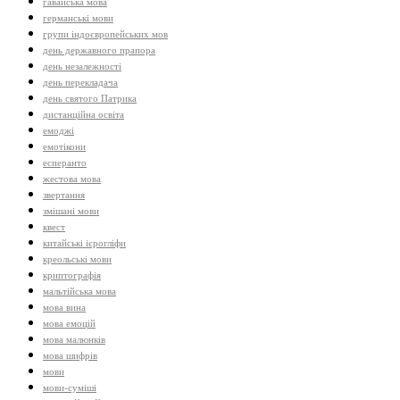
гавайська мова
германські мови
групи індоєвропейських мов
день державного прапора
день незалежності
день перекладача
день святого Патрика
дистанційна освіта
емоджі
емотікони
есперанто
жестова мова
звертання
змішані мови
квест
китайські ієрогліфи
креольські мови
криптографія
мальтійська мова
мова вина
мова емоцій
мова малюнків
мова шифрів
мови
мови-суміші