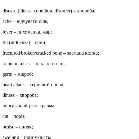
disease (illness, condition, disorder) – хвороба;
ache − відчувати біль;
fever – лихоманка, жар;
flu (influenza) – грип;
fractured/broken/cracked bone – зламана кістка;
to put in a cast – накласти гіпс;
germ – мікроб;
heart attack – серцевий напад;
illness – хвороба;
injury – каліцтво, травма;
cut – поріз;
bruise – синяк;
swelling – припухлість;