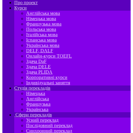
Про проект
Курси
Англійська мова
Німецька мова
Французька мова
Польська мова
Італійська мова
Іспанська мова
Українська мова
DELF, DALF
Онлайн-курси TOEFL
Здача DaF
Здача DELE
Здача PLIDA
Корпоративні курси
Індивідуальні заняття
Студія перекладів
Німецька
Англійська
Французька
Українська
Сфери перекладів
Усний переклад
Послідовний переклад
Синхронний переклад