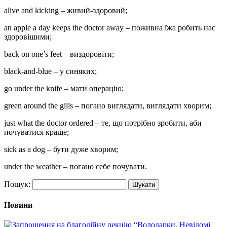
alive and kicking – живий-здоровий;
an apple a day keeps the doctor away – поживна їжа робить нас
здоровішими;
back on one’s feet – виздоровіти;
black-and-blue – у синяких;
go under the knife – мати операцію;
green around the gills – погано виглядати, виглядати хворим;
just what the doctor ordered – те, що потрібно зробити, аби
почуватися краще;
sick as a dog – бути дуже хворим;
under the weather – погано себе почувати.
Пошук:
Новини