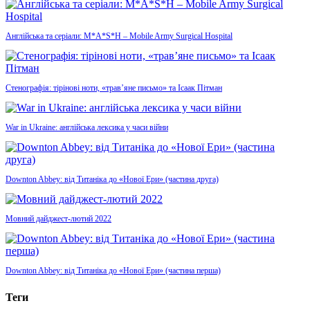
Англійська та серіали: M*A*S*H – Mobile Army Surgical Hospital
Стенографія: тірінові ноти, «трав’яне письмо» та Ісаак Пітман
War in Ukraine: англійська лексика у часи війни
Downton Abbey: від Титаніка до «Нової Ери» (частина друга)
Мовний дайджест-лютий 2022
Downton Abbey: від Титаніка до «Нової Ери» (частина перша)
Теги