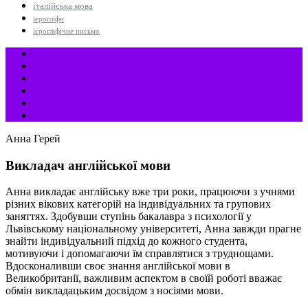
італійська мова
ієрогліфи
ієрогліфічне письмо
Анна Герей
Викладач англійської мови
Анна викладає англійську вже три роки, працюючи з учнями
різних вікових категорій на індивідуальних та групових
заняттях. Здобувши ступінь бакалавра з психології у
Львівському національному університеті, Анна завжди прагне
знайти індивідуальний підхід до кожного студента,
мотивуючи і допомагаючи їм справлятися з труднощами.
Вдосконаливши своє знання англійської мови в
Великобританії, важливим аспектом в своїй роботі вважає
обмін викладацьким досвідом з носіями мови.