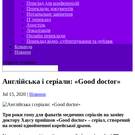
Перелад для конференцій
Переклади документів
Нотаріальне завірення
IT переклад
Апостіль
Локалізація
Онлайн переклади
Переклад відео, субтитрування та дубляж
Команда
Новини
Обрати сторінку
Англійська і серіали: «Good doctor»
Jul 15, 2020
|
Новини
Три роки тому для фанатів медичних серіалів на заміну
доктору Хаусу прийшов «Good doctor» – серіал, створений
на основі однойменної корейської драми.