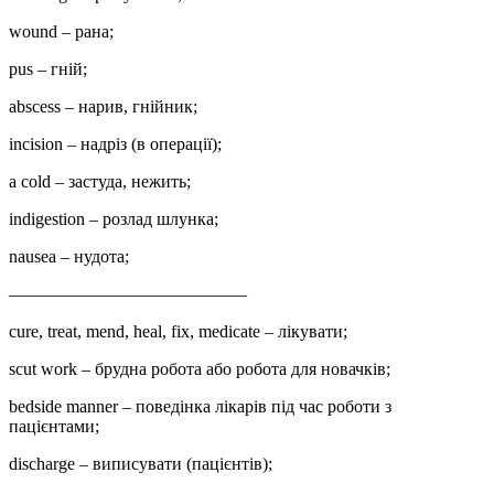
wound – рана;
pus – гній;
abscess – нарив, гнійник;
incision – надріз (в операції);
а cold – застуда, нежить;
indigestion – розлад шлунка;
nausea – нудота;
—————————————–
cure, treat, mend, heal, fix, medicate – лікувати;
scut work – брудна робота або робота для новачків;
bedside manner – поведінка лікарів під час роботи з
пацієнтами;
discharge – виписувати (пацієнтів);