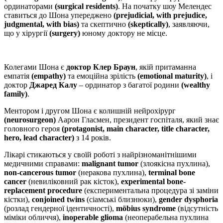
ординаторами
(surgical residents)
. На початку шоу Мелендес
ставиться до Шона упереджено
(prejudicial, with prejudice,
judgmental, with bias)
та скептично
(skeptically)
, заявляючи,
що у хірургії
(surgery)
юному доктору не місце.
Колегами Шона є
доктор Клер Браун
, якій притаманна
емпатія
(empathy)
та емоційна зрілість
(emotional maturity)
, і
доктор
Джаред Калу
– ординатор з багатої родини
(wealthy
family)
.
Ментором і другом Шона є колишній нейрохірург
(neurosurgeon)
Аарон Гласмен, президент госпіталя, який знає
головного героя
(protagonist, main character, title character,
hero, lead character)
з 14 років.
Лікарі стикаються у своїй роботі з найрізноманітнішими
медичними справами:
malignant tumor
(злоякісна пухлина),
non-cancerous tumor
(неракова пухлина),
terminal bone
cancer
(невиліковний рак кісток),
experimental bone-
replacement procedure
(експериментальна процедура зі заміни
кістки),
conjoined twins
(сіамські близнюки),
gender dysphoria
(розлад гендерної ідентичності),
möbius syndrome
(відсутність
міміки обличчя),
inoperable glioma
(неоперабельна пухлина