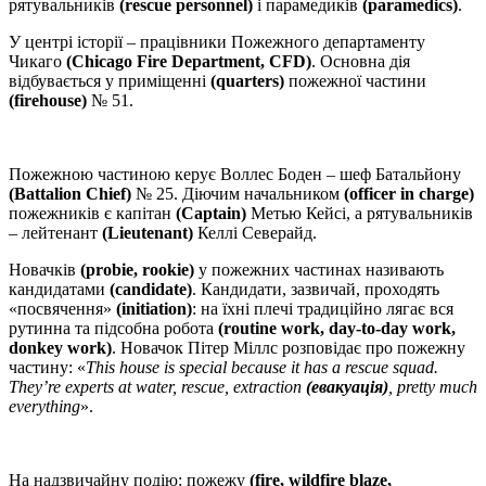
рятувальників
(rescue personnel)
і парамедиків
(paramedics)
.
У центрі історії – працівники Пожежного департаменту
Чикаго
(Chicago Fire Department,
CFD)
. Основна дія
відбувається у приміщенні
(quarters)
пожежної частини
(
firehouse)
№ 51.
Пожежною частиною керує Воллес Боден – шеф Батальйону
(Battalion Chief)
№ 25. Діючим начальником
(
officer
in
charge)
пожежників є капітан
(
Captain)
Метью Кейсі, а рятувальників
– лейтенант
(Lieutenant)
Келлі Северайд.
Новачків
(probie, rookie)
у пожежних частинах називають
кандидатами
(
candidate)
. Кандидати, зазвичай, проходять
«посвячення»
(initiation)
: на їхні плечі традиційно лягає вся
рутинна та підсобна робота
(routine work,
day-
to-
day
work,
donkey
work)
. Новачок Пітер Міллс розповідає про пожежну
частину: «
This house is special because it has a rescue squad.
They’re experts at water, rescue, extraction
(евакуація)
, pretty much
everything
».
На надзвичайну подію: пожежу
(
fire,
wildfire
blaze,