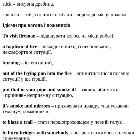
stick – висувна драбина,
can man – той, хто носить жбани з водою до місця пожежі.
Ідіоми про вогонь і пожеників
To visit fireman
– відвідувати когось на місці роботі,
a baptism of fire
– знаходити вихід із несподіваної,
некомфортної ситуації,
burning
– інтенсивний,
out of the frying pan into the fire
– опинитися після поганої
ситуації у ще гіршій,
put that in your pipe and smoke it!
– заклик, аби хтось
«прийняв» неприємну ситуацію,
it’
s smoke and mirrors
– приховувати правду, «напускаючи
туману», обманюючи,
to blaze a trail
– стати першопроходьцем у певній галузі,
to burn bridges with somebody
– розірвати з кимось стосунки,
спілкування,