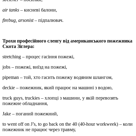
air tanks
– кисневі балони,
firebug,
arsonist
– підпалювач.
Трохи професійного сленгу від американського пожежника
Cкота Зіглера:
stretching – процес гасіння пожежі,
jobs – пожежі, виїзд на пожежі,
pipeman – той, хто гасить пожежу водяним шлангом,
deckie – пожежник, який працює на машині з водою,
truck guys, truckies – хлопці з машини, у якій перевозять
пожежне обладнання,
Jake – поганий пожежний,
to went off on J’s, to go back on the 40 (40-hour workweek) – коли
пожежник не працює через травму,