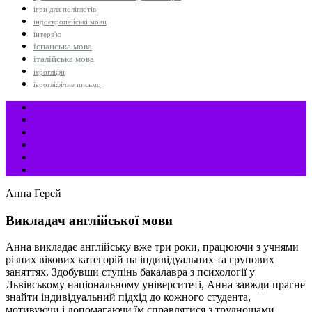
ігри для поліглотів
індоєвропейські мови
інтерв'ю
іспанська мова
італійська мова
ієрогліфи
ієрогліфічне письмо
Анна Герей
Викладач англійської мови
Анна викладає англійську вже три роки, працюючи з учнями
різних вікових категорій на індивідуальних та групових
заняттях. Здобувши ступінь бакалавра з психології у
Львівському національному університеті, Анна завжди прагне
знайти індивідуальний підхід до кожного студента,
мотивуючи і допомагаючи їм справлятися з труднощами.