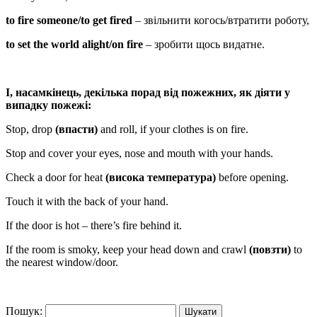
to fire someone/to get fired
– звільнити когось/втратити роботу,
to set the world alight/on fire
– зробити щось видатне.
І, насамкінець, декілька порад від пожежних, як діяти у
випадку пожежі:
Stop, drop
(впасти
)
and roll, if your clothes is on fire.
Stop and cover your eyes, nose and mouth with your hands.
Check a door for heat
(висока температура
)
before opening.
Touch it with the back of your hand.
If the door is hot – there’s fire behind it.
If the room is smoky, keep your head down and crawl
(повзти)
to
the nearest window/door.
Пошук: