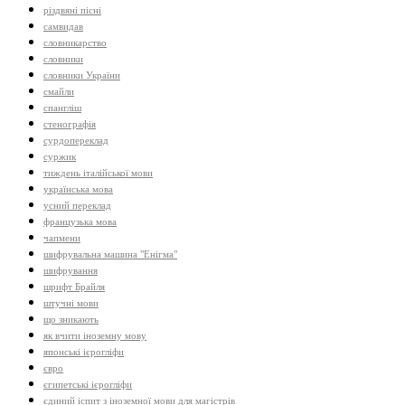
різдвяні пісні
самвидав
словникарство
словники
словники України
смайли
спангліш
стенографія
сурдопереклад
суржик
тиждень італійської мови
українська мова
усний переклад
французька мова
чапмени
шифрувальна машина "Енігма"
шифрування
шрифт Брайля
штучні мови
що зникають
як вчити іноземну мову
японські ієрогліфи
євро
єгипетські ієрогліфи
єдиний іспит з іноземної мови для магістрів