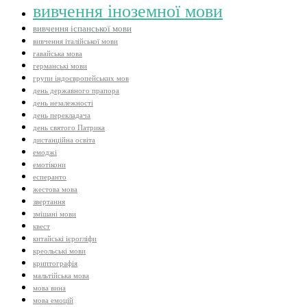
вивчення іноземної мови
вивчення іспанської мови
вивчення італійської мови
гавайська мова
германські мови
групи індоєвропейських мов
день державного прапора
день незалежності
день перекладача
день святого Патрика
дистанційна освіта
емоджі
емотікони
есперанто
жестова мова
звертання
змішані мови
квест
китайські ієрогліфи
креольські мови
криптографія
мальтійська мова
мова вина
мова емоцій