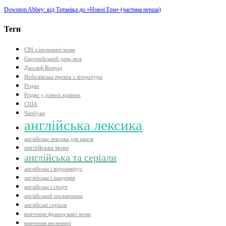
Downton Abbey: від Титаніка до «Нової Ери» (частина перша)
Теги
ЄВІ з іноземної мови
Європейський день мов
Джозеф Конрад
Нобелівська премія з літератури
Різдво
Різдво у різних країнах
США
Чапбуки
англійська лексика
англійська лексика для шахів
англійська мова
англійська та серіали
англійська і коронавірус
англійська і пандемія
англійська і спорт
англійський письменник
англійські серіали
вивчення французької мови
вивчення іноземної