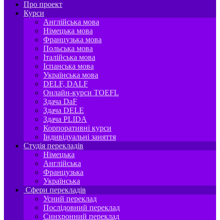
Про проект
Курси
Англійська мова
Німецька мова
Французька мова
Польська мова
Італійська мова
Іспанська мова
Українська мова
DELF, DALF
Онлайн-курси TOEFL
Здача DaF
Здача DELE
Здача PLIDA
Корпоративні курси
Індивідуальні заняття
Студія перекладів
Німецька
Англійська
Французька
Українська
Сфери перекладів
Усний переклад
Послідовний переклад
Синхронний переклад