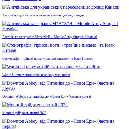
Англійська для українських переселенців: досвід Канади
Англійська та серіали: M*A*S*H – Mobile Army Surgical Hospital
Стенографія: тірінові ноти, «трав’яне письмо» та Ісаак Пітман
War in Ukraine: англійська лексика у часи війни
Downton Abbey: від Титаніка до «Нової Ери» (частина друга)
Мовний дайджест-лютий 2022