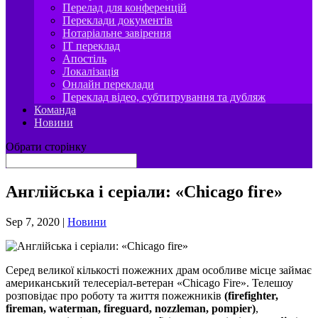
Перелад для конференцій
Переклади документів
Нотаріальне завірення
IT переклад
Апостіль
Локалізація
Онлайн переклади
Переклад відео, субтитрування та дубляж
Команда
Новини
Обрати сторінку
Англійська і серіали: «Chicago fire»
Sep 7, 2020
|
Новини
Серед великої кількості пожежних драм особливе місце займає
американський телесеріал-ветеран «Chicago Fire». Телешоу
розповідає про роботу та життя пожежників
(
firefighter,
fireman,
waterman,
fireguard,
nozzleman,
pompier)
,