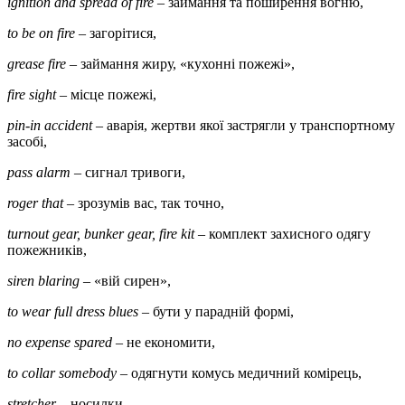
ignition and spread of fire
– займання та поширення вогню,
to be on fire
– загорітися,
grease
fire
– займання жиру, «кухонні пожежі»,
fire sight
– місце пожежі,
pin-
in
accident
– аварія, жертви якої застрягли у транспортному
засобі,
pass
alarm
– сигнал тривоги,
roger
that
– зрозумів вас, так точно,
turnout gear, bunker gear, fire kit
– комплект захисного одягу
пожежників,
siren blaring
– «вій сирен»,
to wear full dress blues
– бути у парадній формі,
no expense
spared
– не економити,
to
collar
somebody
– одягнути комусь медичний комірець,
stretcher
– носилки,