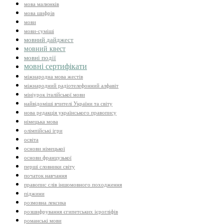
мова малюнків
мова шифрів
мови
мови-суміші
мовний дайджест
мовний квест
мовні події
мовні сертифікати
міжнародна мова жестів
міжнародний радіотелефонний алфавіт
мініурок італійської мови
найвідоміші вчителі України та світу
нова редакція українського правопису
німецька мова
олімпійські ігри
освіта
основи німецької
основи французької
перші словники світу
початок навчання
правопис слів іншомовного походження
піджини
розмовна лексика
розшифрування єгипетських ієрогліфів
романські мови