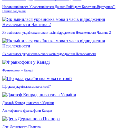
Новорічний квест “Славетний козак Данило Бийбіда та Болотник-Відступник”.
Перше завдання
Як змінилася українська мова з часів відродження Незалежности Частина 2
Як змінилася українська мова з часів відродження Незалежности
Франкофони у Канаді
Що дала українська мова світові?
Джозеф Конрад, шляхтич з України
Англофони та франкофони Канади
День Державного Прапора