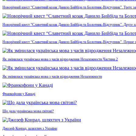
Новорічний квест “Славетний козак Данило Бийбіда та Болотник-Відступник”. Третє з
Новорічний квест “Славетний козак Данило Бийбіда та Болотник-Відступник”. Друге з
Новорічний квест “Славетний козак Данило Бийбіда та Болотник-Відступник”. Перше 
Як змінилася українська мова з часів відродження Незалежности Частина 2
Як змінилася українська мова з часів відродження Незалежности
Франкофони у Канаді
Що дала українська мова світові?
Джозеф Конрад, шляхтич з України