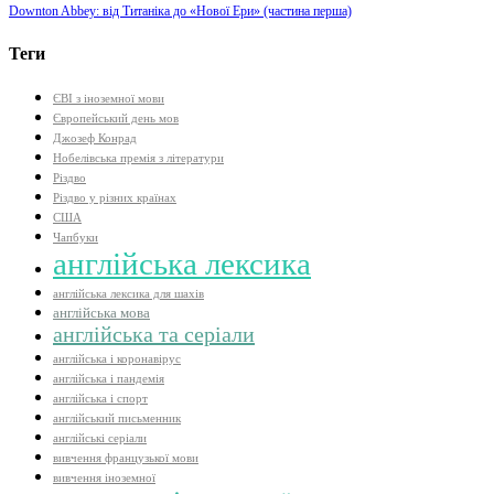
Downton Abbey: від Титаніка до «Нової Ери» (частина перша)
Теги
ЄВІ з іноземної мови
Європейський день мов
Джозеф Конрад
Нобелівська премія з літератури
Різдво
Різдво у різних країнах
США
Чапбуки
англійська лексика
англійська лексика для шахів
англійська мова
англійська та серіали
англійська і коронавірус
англійська і пандемія
англійська і спорт
англійський письменник
англійські серіали
вивчення французької мови
вивчення іноземної