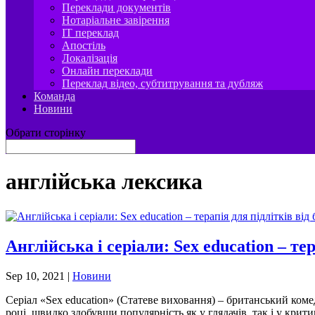
Переклади документів
Нотаріальне завірення
IT переклад
Апостіль
Локалізація
Онлайн переклади
Переклад відео, субтитрування та дубляж
Команда
Новини
Обрати сторінку
англійська лексика
Англійська і серіали: Sex education – те
Sep 10, 2021
|
Новини
Серіал «Sex education» (Статеве виховання) – британський коме
році, швидко здобувши популярність як у глядачів, так і у критиків