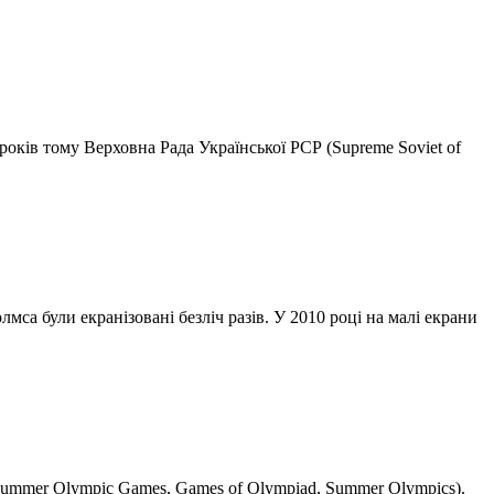
0 років тому Верховна Рада Української РСР (Supreme Soviet of
а Холмса були екранізовані безліч разів. У 2010 році на малі екрани
20 (Summer Olympic Games, Games of Olympiad, Summer Olympics).