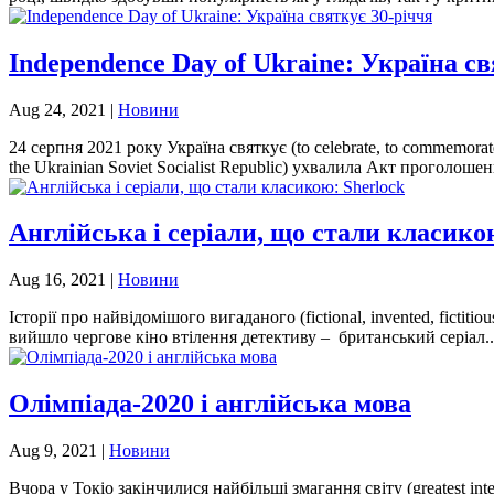
Independence Day of Ukraine: Україна св
Aug 24, 2021
|
Новини
24 серпня 2021 року Україна святкує (to celebrate, to commemora
the Ukrainian Soviet Socialist Republic) ухвалила Акт проголошенн
Англійська і серіали, що стали класико
Aug 16, 2021
|
Новини
Історії про найвідомішого вигаданого (fictional, invented, fictitio
вийшло чергове кіно втілення детективу – британський серіал..
Олімпіада-2020 і англійська мова
Aug 9, 2021
|
Новини
Вчора у Токіо закінчилися найбільші змагання світу (greatest int