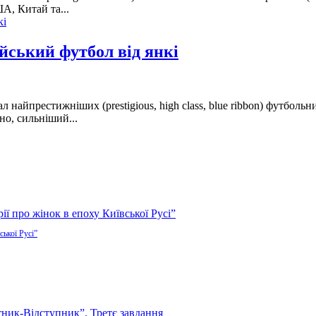
А, Китай та...
ейський футбол від янкі
ал найпрестижніших (prestigious, high class, blue ribbon) футбол
но, сильніший...
ської Русі”