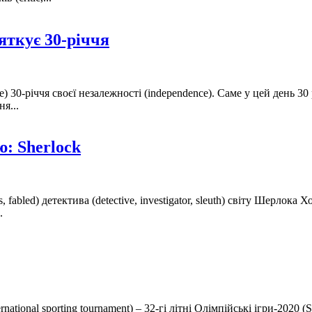
яткує 30-річчя
te) 30-річчя своєї незалежності (independence). Саме у цей день 3
я...
ю: Sherlock
us, fabled) детектива (detective, investigator, sleuth) світу Шерлок
.
ernational sporting tournament) – 32-гі літні Олімпійські ігри-20