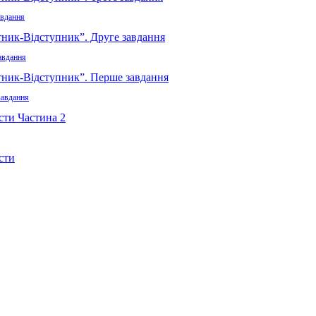
авдання
авдання
завдання