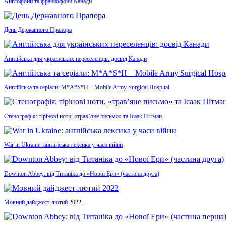
Англофони та франкофони Канади
День Державного Прапора
Англійська для українських переселенців: досвід Канади
Англійська та серіали: M*A*S*H – Mobile Army Surgical Hospital
Стенографія: тірінові ноти, «трав’яне письмо» та Ісаак Пітман
War in Ukraine: англійська лексика у часи війни
Downton Abbey: від Титаніка до «Нової Ери» (частина друга)
Мовний дайджест-лютий 2022