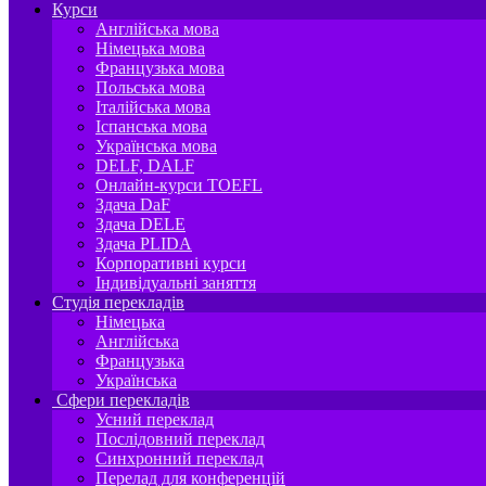
Курси
Англійська мова
Німецька мова
Французька мова
Польська мова
Італійська мова
Іспанська мова
Українська мова
DELF, DALF
Онлайн-курси TOEFL
Здача DaF
Здача DELE
Здача PLIDA
Корпоративні курси
Індивідуальні заняття
Студія перекладів
Німецька
Англійська
Французька
Українська
Сфери перекладів
Усний переклад
Послідовний переклад
Синхронний переклад
Перелад для конференцій