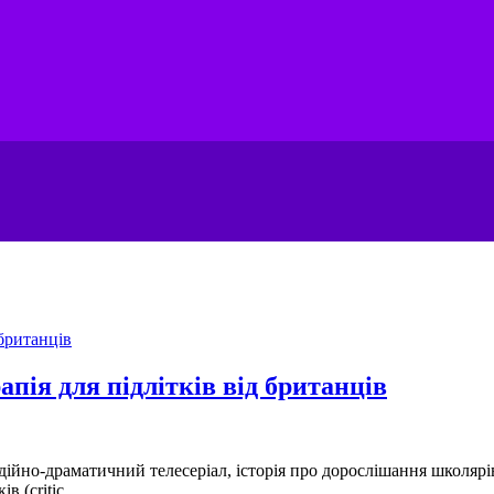
рапія для підлітків від британців
дійно-драматичний телесеріал, історія про дорослішання школярів
 (critic,...