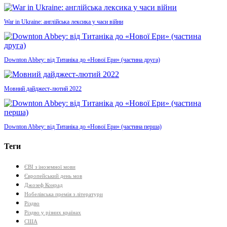
War in Ukraine: англійська лексика у часи війни
Downton Abbey: від Титаніка до «Нової Ери» (частина друга)
Мовний дайджест-лютий 2022
Downton Abbey: від Титаніка до «Нової Ери» (частина перша)
Теги
ЄВІ з іноземної мови
Європейський день мов
Джозеф Конрад
Нобелівська премія з літератури
Різдво
Різдво у різних країнах
США