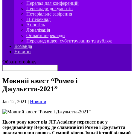
Перелад для конференцій
Переклади документів
Нотаріальне завірення
IT переклад
Апостіль
Локалізація
Онлайн переклади
Переклад відео, субтитрування та дубляж
Команда
Новини
Обрати сторінку
Мовний квест “Ромео і
Джульєтта-2021”
Jan 12, 2021
|
Новини
Цього року квест від JIT.Academy перенесе вас у
середн
ьовічну Верону, де славнозвісні Ромео і Джульєтта
покохали один одного. Сумний кінець їхньої історії відомий