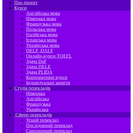
Про проект
Курси
Англійська мова
Німецька мова
Французька мова
Польська мова
Італійська мова
Іспанська мова
Українська мова
DELF, DALF
Онлайн-курси TOEFL
Здача DaF
Здача DELE
Здача PLIDA
Корпоративні курси
Індивідуальні заняття
Студія перекладів
Німецька
Англійська
Французька
Українська
Сфери перекладів
Усний переклад
Послідовний переклад
Синхронний переклад