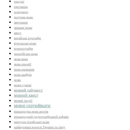
емоджі
емотікони
есперанто
жестова мова
звертання
змішані мови
квест
китайські ієрогліфи
креольські мови
криптографія
мальтійська мова
мова вина
мова емоцій
мова малюнків
мова шифрів
мови
мови-суміші
мовний дайджест
мовний квест
мовні події
мовні сертифікати
міжнародна мова жестів
міжнародний радіотелефонний алфавіт
мініурок італійської мови
найвідоміші вчителі України та світу