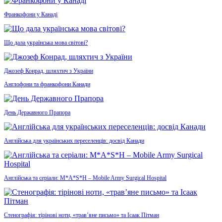
Франкофони у Канаді
Що дала українська мова світові?
Джозеф Конрад, шляхтич з України
Англофони та франкофони Канади
День Державного Прапора
Англійська для українських переселенців: досвід Канади
Англійська та серіали: M*A*S*H – Mobile Army Surgical Hospital
Стенографія: тірінові ноти, «трав’яне письмо» та Ісаак Пітман