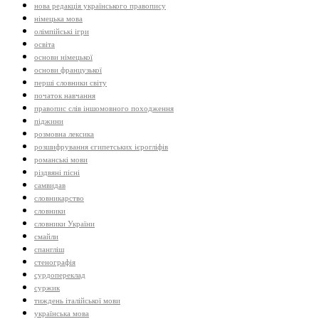
нова редакція українського правопису
німецька мова
олімпійські ігри
освіта
основи німецької
основи французької
перші словники світу
початок навчання
правопис слів іншомовного походження
піджини
розмовна лексика
розшифрування єгипетських ієрогліфів
романські мови
різдвяні пісні
самвидав
словникарство
словники
словники України
смайли
спангліш
стенографія
сурдопереклад
суржик
тиждень італійської мови
українська мова