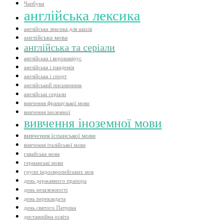
Чапбуки
англійська лексика
англійська лексика для шахів
англійська мова
англійська та серіали
англійська і коронавірус
англійська і пандемія
англійська і спорт
англійський письменник
англійські серіали
вивчення французької мови
вивчення іноземної
вивчення іноземної мови
вивчення іспанської мови
вивчення італійської мови
гавайська мова
германські мови
групи індоєвропейських мов
день державного прапора
день незалежності
день перекладача
день святого Патрика
дистанційна освіта