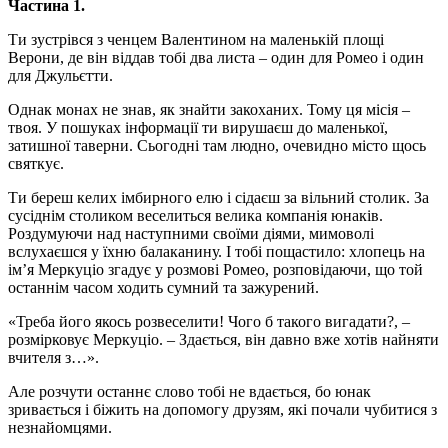
Частина 1.
Ти зустрівся з ченцем Валентином на маленькій площі
Верони, де він віддав тобі два листа – один для Ромео і один
для Джульєтти.
Однак монах не знав, як знайти закоханих. Тому ця місія –
твоя. У пошуках інформації ти вирушаєш до маленької,
затишної таверни. Сьогодні там людно, очевидно місто щось
святкує.
Ти береш келих імбирного елю і сідаєш за вільний столик. За
сусіднім столиком веселиться велика компанія юнаків.
Роздумуючи над наступними своїми діями, мимоволі
вслухаєшся у їхню балаканину. І тобі пощастило: хлопець на
ім’я Меркуціо згадує у розмові Ромео, розповідаючи, що той
останнім часом ходить сумний та зажурений.
«Треба його якось розвеселити! Чого б такого вигадати?, –
розмірковує Меркуціо. – Здається, він давно вже хотів найняти
вчителя з…».
Але розчути останнє слово тобі не вдається, бо юнак
зривається і біжить на допомогу друзям, які почали чубитися з
незнайомцями.