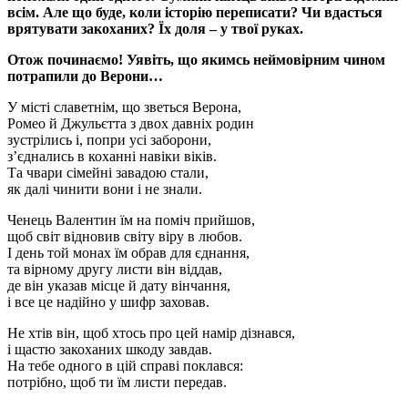
всім. Але що буде, коли історію переписати? Чи вдасться
врятувати закоханих? Їх доля – у твої руках.
Отож починаємо! Уявіть, що якимсь неймовірним чином
потрапили до Верони…
У місті славетнім, що зветься Верона,
Ромео й Джульєтта з двох давніх родин
зустрілись і, попри усі заборони,
з’єднались в коханні навіки віків.
Та чвари сімейні завадою стали,
як далі чинити вони і не знали.
Ченець Валентин їм на поміч прийшов,
щоб світ відновив світу віру в любов.
І день той монах їм обрав для єднання,
та вірному другу листи він віддав,
де він указав місце й дату вінчання,
і все це надійно у шифр заховав.
Не хтів він, щоб хтось про цей намір дізнався,
і щастю закоханих шкоду завдав.
На тебе одного в цій справі поклався:
потрібно, щоб ти їм листи передав.