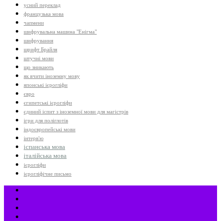
усний переклад
французька мова
чапмени
шифрувальна машина "Енігма"
шифрування
шрифт Брайля
штучні мови
що зникають
як вчити іноземну мову
японські ієрогліфи
євро
єгипетські ієрогліфи
єдиний іспит з іноземної мови для магістрів
ігри для поліглотів
індоєвропейські мови
інтерв'ю
іспанська мова
італійська мова
ієрогліфи
ієрогліфічне письмо