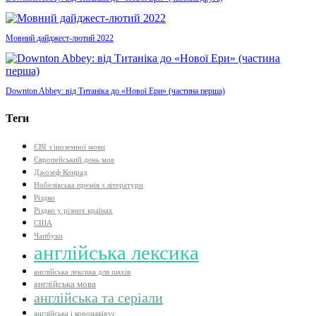
Мовний дайджест-лютий 2022
Downton Abbey: від Титаніка до «Нової Ери» (частина перша)
Теги
ЄВІ з іноземної мови
Європейський день мов
Джозеф Конрад
Нобелівська премія з літератури
Різдво
Різдво у різних країнах
США
Чапбуки
англійська лексика
англійська лексика для шахів
англійська мова
англійська та серіали
англійська і коронавірус