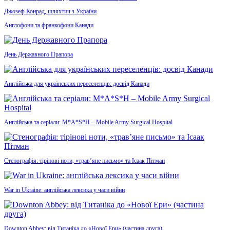
Джозеф Конрад, шляхтич з України
Англофони та франкофони Канади
День Державного Прапора
Англійська для українських переселенців: досвід Канади
Англійська та серіали: M*A*S*H – Mobile Army Surgical Hospital
Стенографія: тірінові ноти, «трав’яне письмо» та Ісаак Пітман
War in Ukraine: англійська лексика у часи війни
Downton Abbey: від Титаніка до «Нової Ери» (частина друга)