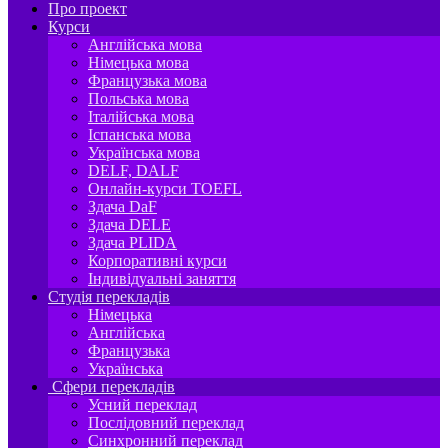
Про проект
Курси
Англійська мова
Німецька мова
Французька мова
Польська мова
Італійська мова
Іспанська мова
Українська мова
DELF, DALF
Онлайн-курси TOEFL
Здача DaF
Здача DELE
Здача PLIDA
Корпоративні курси
Індивідуальні заняття
Студія перекладів
Німецька
Англійська
Французька
Українська
Сфери перекладів
Усний переклад
Послідовний переклад
Синхронний переклад