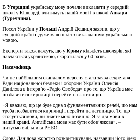
В
Угорщині
українську мову почали викладати у середній
школі у Кішварді, вчитимуть нашій мові і в школі
Анкари
(Туреччина)
.
Посол України у
Польщі
Андрій Дещиця заявив, що у
сусідній країні є дуже мало шкіл з викладанням українською
мовою.
Експерти також кажуть, що у
Криму
кількість школярів, які
навчаються українською, скоротилася у 60 разів.
Насамкінець
Чи не найбільшим скандалом вересня стала заява секретаря
Ради національної безпеки і оборони України Олексія
Данілова в інтерв’ю «Радіо Свобода» про те, що Україна має
позбавитися кирилиці і перейти на латиницю.
«Я вважаю, що це буде одна з фундаментальних речей, що нам
треба позбавитися кирилиці і перейти на латиницю. Те, що
стосується мови, ви знаєте мою позицію. Я за дві мови в
нашій країні. Англійська мова має бути обов’язкова», –
цитуємо очільника РНБО.
Слова Данілова жорстко розкритикували, назвавши його ідею