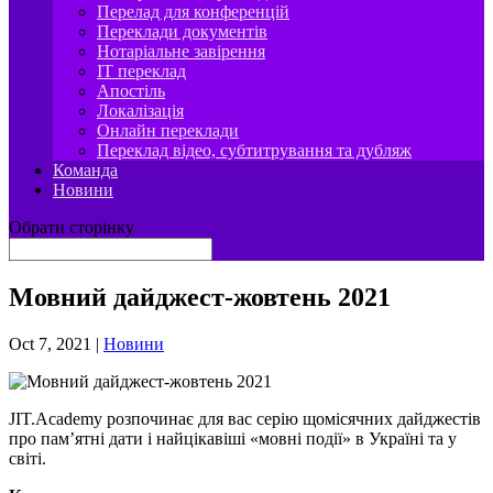
Перелад для конференцій
Переклади документів
Нотаріальне завірення
IT переклад
Апостіль
Локалізація
Онлайн переклади
Переклад відео, субтитрування та дубляж
Команда
Новини
Обрати сторінку
Мовний дайджест-жовтень 2021
Oct 7, 2021
|
Новини
JIT.Academy розпочинає для вас серію щомісячних дайджестів
про пам’ятні дати і найцікавіші «мовні події» в Україні та у
світі.