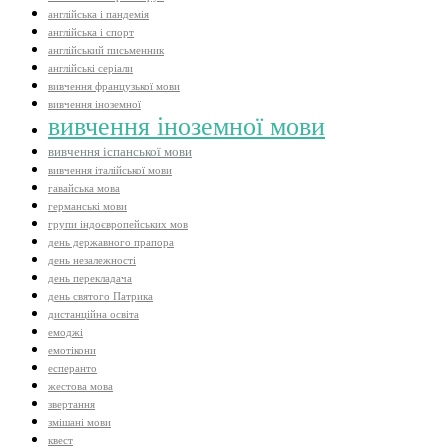
англійська і пандемія
англійська і спорт
англійський письменник
англійські серіали
вивчення французької мови
вивчення іноземної
вивчення іноземної мови
вивчення іспанської мови
вивчення італійської мови
гавайська мова
германські мови
групи індоєвропейських мов
день державного прапора
день незалежності
день перекладача
день святого Патрика
дистанційна освіта
емоджі
емотікони
есперанто
жестова мова
звертання
змішані мови
квест