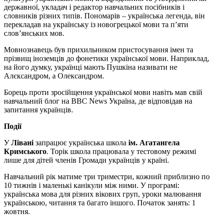
державної, укладач і редактор навчальних посібників і
словників різних типів. Пономарів – українська легенда, він
перекладав на українську із новогрецької мови та п’яти
слов’янських мов.
Мовнознавець був прихильником пристосування імен та
прізвищ іноземців до фонетики української мови. Наприклад,
на його думку, українці мають Пушкіна називати не
Алєксандром, а Олександром.
Борець проти зросійщення української мови навіть мав свій
навчальний блог на BBC News Україна, де відповідав на
запитання українців.
Події
У
Лівані
запрацює українська школа
ім. Агатангела
Кримського
. Торік школа працювала у тестовому режимі
лише для дітей членів Громади українців у країні.
Навчальний рік матиме три триместри, кожний приблизно по
10 тижнів і маленькі канікули між ними. У програмі:
українська мова для різних вікових груп, уроки малювання
українською, читання та багато іншого. Початок занять: 1
жовтня.