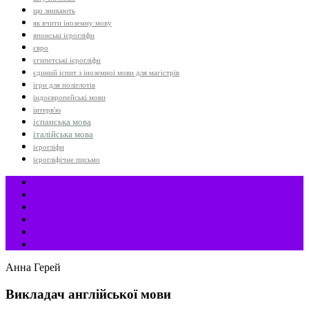
що зникають
як вчити іноземну мову
японські ієрогліфи
євро
єгипетські ієрогліфи
єдиний іспит з іноземної мови для магістрів
ігри для поліглотів
індоєвропейські мови
інтерв'ю
іспанська мова
італійська мова
ієрогліфи
ієрогліфічне письмо
Анна Герей
Викладач англійської мови