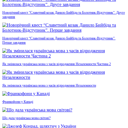
Новорічний квест “Славетний козак Данило Бийбіда та Болотник-Відступник”. Друге
завдання
Новорічний квест “Славетний козак Данило Бийбіда та Болотник-Відступник”.
Перше завдання
Як змінилася українська мова з часів відродження Незалежности Частина 2
Як змінилася українська мова з часів відродження Незалежности
Франкофони у Канаді
Що дала українська мова світові?