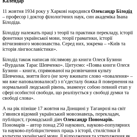
Календар
11 жовтня 1934 року у Харкові народився
Олександр Білодід
– професор і доктор філологічних наук, син академіка Івана
Білодіда.
Білодіду належать праці з теорії та практики перекладу, історії
фонетики української мови, теорії граматики, історії
вітчизняного мовознавства. Серед них, зокрема – «Київ та
історія лінгвославістики».
Білодід також написав післямову до книги Олеся Бузини
«Вурдалак Тарас Шевченко». Цитуємо: «Поява книги Олеся
Бузини – книги, спрямованої на розвінчання культу
Шевченка, зняття його (не хочу вживати слово «повалення» –
ми вже наповалювалися!) з п’єдесталу божка й повернення на
нормальний людський рівень, знаменує собою певний етап у
сфері особистої свободи, що реалізується у свободі думки та
свободі слова».
А на рік пізніше 17 жовтня на Донщині у Таганрозі на світ
з’явився відомий український мовознавець, перекладач,
публіцист, громадський діяч
Олександр Пономарів.
Пономарів – автор понад 250 наукових, науково-популярних
та науково-публіцистичних праць з історії, стилістики й
культури української мови, її відродження та утвердження як