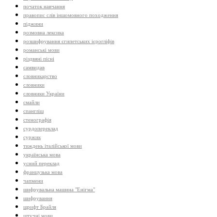
початок навчання
правопис слів іншомовного походження
піджини
розмовна лексика
розшифрування єгипетських ієрогліфів
романські мови
різдвяні пісні
самвидав
словникарство
словники
словники України
смайли
спангліш
стенографія
сурдопереклад
суржик
тиждень італійської мови
українська мова
усний переклад
французька мова
чапмени
шифрувальна машина "Енігма"
шифрування
шрифт Брайля
штучні мови