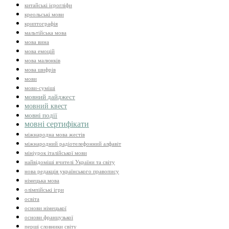
китайські ієрогліфи
креольські мови
криптографія
мальтійська мова
мова вина
мова емоцій
мова малюнків
мова шифрів
мови
мови-суміші
мовний дайджест
мовний квест
мовні події
мовні сертифікати
міжнародна мова жестів
міжнародний радіотелефонний алфавіт
мініурок італійської мови
найвідоміші вчителі України та світу
нова редакція українського правопису
німецька мова
олімпійські ігри
освіта
основи німецької
основи французької
перші словники світу