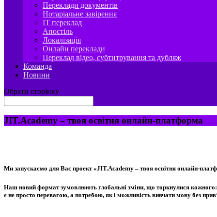
Переклади документів
Нотаріальне завірення
IT переклад
Апостіль
Локалізація
Онлайн переклади
Переклад відео, субтитрування та дубляж
Команда
Новини
Обрати сторінку
JIT.Academy – твоя освітня онлайн-платформа
Ми запускаємо для Вас проект «JIT.Academy – твоя освітня онлайн-платфо
Наш новий формат зумовлюють глобальні зміни, що торкнулися кожного: св
є не просто перевагою, а потребою, як і можливість вивчати мову без при