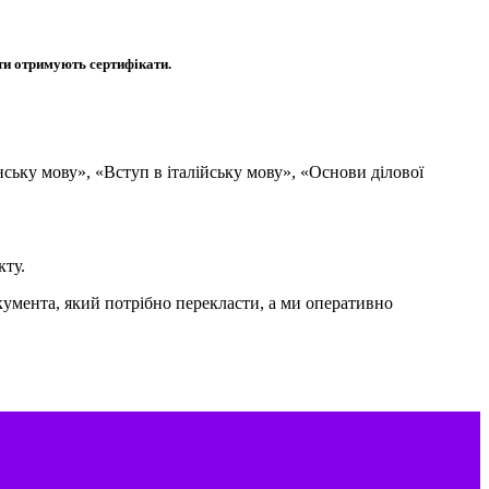
нти отримують сертифікати.
ську мову», «Вступ в італійську мову», «Основи ділової
кту.
кумента, який потрібно перекласти, а ми оперативно