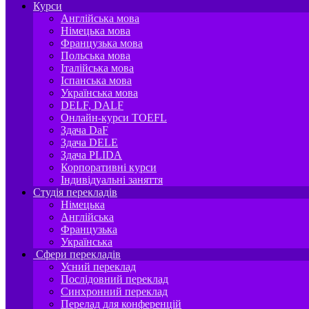
Курси
Англійська мова
Німецька мова
Французька мова
Польська мова
Італійська мова
Іспанська мова
Українська мова
DELF, DALF
Онлайн-курси TOEFL
Здача DaF
Здача DELE
Здача PLIDA
Корпоративні курси
Індивідуальні заняття
Студія перекладів
Німецька
Англійська
Французька
Українська
Сфери перекладів
Усний переклад
Послідовний переклад
Синхронний переклад
Перелад для конференцій