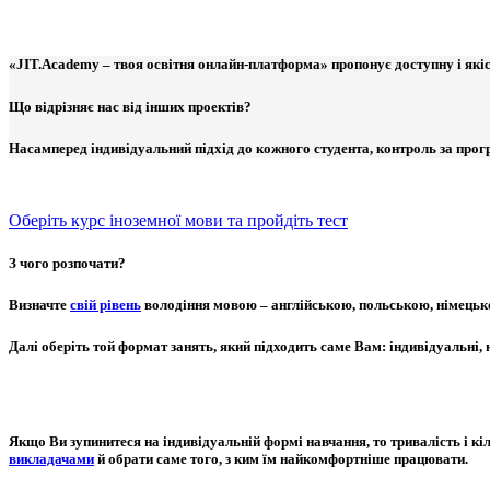
«JIT.Academy – твоя освітня онлайн-платформа» пропонує доступну і якісн
Що відрізняє нас від інших проектів?
Насамперед індивідуальний підхід до кожного студента, контроль за прог
Оберіть курс іноземної мови та пройдіть тест
З чого розпочати?
Визначте
свій рівень
володіння мовою – англійською, польською, німецько
Далі оберіть той формат занять, який підходить саме Вам: індивідуальні,
Якщо Ви зупинитеся на індивідуальній формі навчання, то тривалість і к
викладачами
й обрати саме того, з ким їм найкомфортніше працювати.