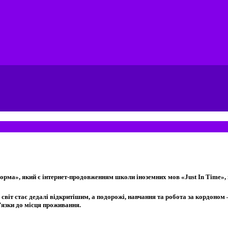
рма», який є інтернет-продовженням школи іноземних мов «Just In Time», 
іт стає дедалі відкритішим, а подорожі, навчання та робота за кордоном 
в’язки до місця проживання.