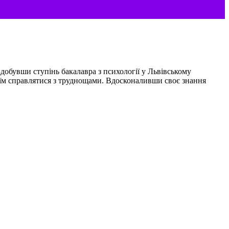
добувши ступінь бакалавра з психології у Львівському
 їм справлятися з труднощами. Вдосконаливши своє знання