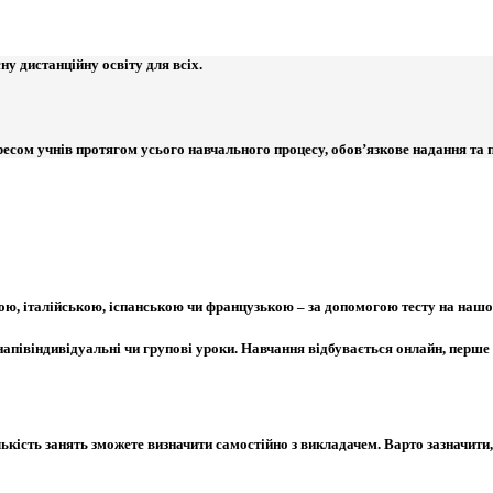
у дистанційну освіту для всіх.
ресом учнів протягом усього навчального процесу, обов’язкове надання та 
ю, італійською, іспанською чи французькою – за допомогою тесту на нашо
 напівіндивідуальні чи групові уроки. Навчання відбувається онлайн, перше
ількість занять зможете визначити самостійно з викладачем. Варто зазначит