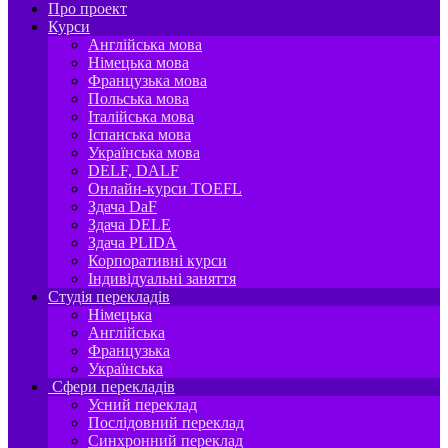
Про проект
Курси
Англійська мова
Німецька мова
Французька мова
Польська мова
Італійська мова
Іспанська мова
Українська мова
DELF, DALF
Онлайн-курси TOEFL
Здача DaF
Здача DELE
Здача PLIDA
Корпоративні курси
Індивідуальні заняття
Студія перекладів
Німецька
Англійська
Французька
Українська
Сфери перекладів
Усний переклад
Послідовний переклад
Синхронний переклад