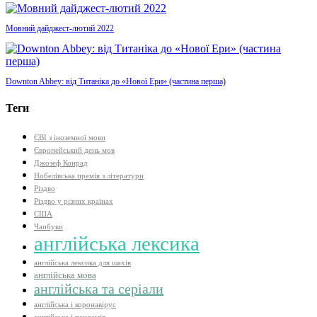
Мовний дайджест-лютий 2022
Downton Abbey: від Титаніка до «Нової Ери» (частина перша)
Теги
ЄВІ з іноземної мови
Європейський день мов
Джозеф Конрад
Нобелівська премія з літератури
Різдво
Різдво у різних країнах
США
Чапбуки
англійська лексика
англійська лексика для шахів
англійська мова
англійська та серіали
англійська і коронавірус