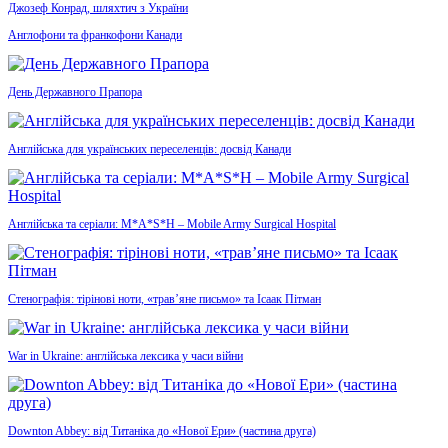
Джозеф Конрад, шляхтич з України
Англофони та франкофони Канади
День Державного Прапора
Англійська для українських переселенців: досвід Канади
Англійська та серіали: M*A*S*H – Mobile Army Surgical Hospital
Стенографія: тірінові ноти, «трав’яне письмо» та Ісаак Пітман
War in Ukraine: англійська лексика у часи війни
Downton Abbey: від Титаніка до «Нової Ери» (частина друга)