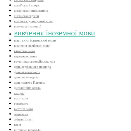
англійська і пандемія
англійська і спорт
англійський письменник
англійські серіали
вивчення французької мови
вивчення іноземної
вивчення іноземної мови
вивчення іспанської мови
вивчення італійської мови
гавайська мова
германські мови
групи індоєвропейських мов
день державного прапора
день незалежності
день перекладача
день святого Патрика
дистанційна освіта
емоджі
емотікони
есперанто
жестова мова
звертання
змішані мови
квест
китайські ієрогліфи