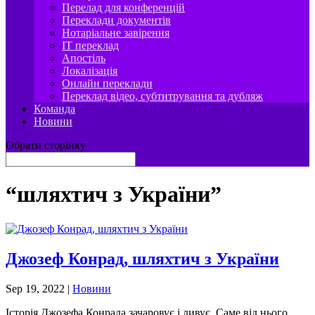
Перелад для конференцій
Переклади документів
Нотаріальне завірення
IT переклад
Апостіль
Локалізація
Онлайн переклади
Переклад відео, субтитрування та дубляж
Команда
Новини
Обрати сторінку
“шляхтич з України”
Джозеф Конрад, шляхтич з України
Sep 19, 2022
|
Новини
Історія Джозефа Конрада зачаровує і дивує. Саме від нього,