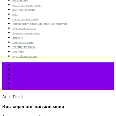
що зникають
як вчити іноземну мову
японські ієрогліфи
євро
єгипетські ієрогліфи
єдиний іспит з іноземної мови для магістрів
ігри для поліглотів
індоєвропейські мови
інтерв'ю
іспанська мова
італійська мова
ієрогліфи
ієрогліфічне письмо
Анна Герей
Викладач англійської мови