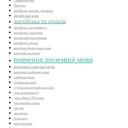
Словникарство
Чапбуки
англійська лексика для шахів
англійська мова
англійська та серіали
англійська і коронавірус
англійська і пандемія
англійський письменник
англійські серіали
вивчення французької мови
вивчення іноземної
вивчення іноземної мови
вивчення іспанської мови
вивчення італійської мови
гавайська мова
германські мови
групи індоєвропейських мов
день незалежності
день святого Патрика
дистанційна освіта
емоджі
емотікони
есперанто
жестова мова