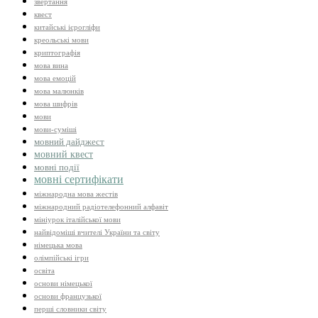
звертання
квест
китайські ієрогліфи
креольські мови
криптографія
мова вина
мова емоцій
мова малюнків
мова шифрів
мови
мови-суміші
мовний дайджест
мовний квест
мовні події
мовні сертифікати
міжнародна мова жестів
міжнародний радіотелефонний алфавіт
мініурок італійської мови
найвідоміші вчителі України та світу
німецька мова
олімпійські ігри
освіта
основи німецької
основи французької
перші словники світу