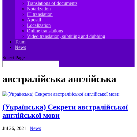
Translations of documents
Notarization
IT translation
Apostil
Localization
Online translations
Video translation, subtitling and dubbing
Team
News
Select Page
австралійська англійська
(Українська) Секрети австралійської
англійської мови
Jul 26, 2021
|
News