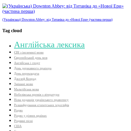
(Українська) Downton Abbey: від Титаніка до «Нової Ери» (частина перша)
Tag cloud
Aнглійська лексика
ЄВІ з іноземної мови
Європейський день мов
Англійська і спорт
День державного прапора
День перекладача
Джозеф Конрад
Змішані мови
Мальтійська мова
Нобелівська премія з літератури
Нова редакція українського правопису
Розшифрування єгипетських ієрогліфів
Різдво
Різдво у різних країнах
Різдвяні пісні
США