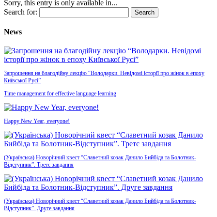
Sorry, this entry is only available in...
Search for:
News
Запрошення на благодійну лекцію “Володарки. Невідомі історії про жінок в епоху
Київської Русі”
Time management for effective language learning
Happy New Year, everyone!
(Українська) Новорічний квест “Славетний козак Данило Бийбіда та Болотник-
Відступник”. Третє завдання
(Українська) Новорічний квест “Славетний козак Данило Бийбіда та Болотник-
Відступник”. Друге завдання