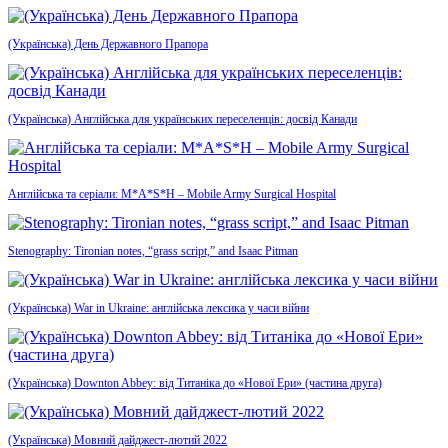
(Українська) День Державного Прапора
(Українська) Англійська для українських переселенців: досвід Канади
Англійська та серіали: M*A*S*H – Mobile Army Surgical Hospital
Stenography: Tironian notes, “grass script,” and Isaac Pitman
(Українська) War in Ukraine: англійська лексика у часи війни
(Українська) Downton Abbey: від Титаніка до «Нової Ери» (частина друга)
(Українська) Мовний дайджест-лютий 2022