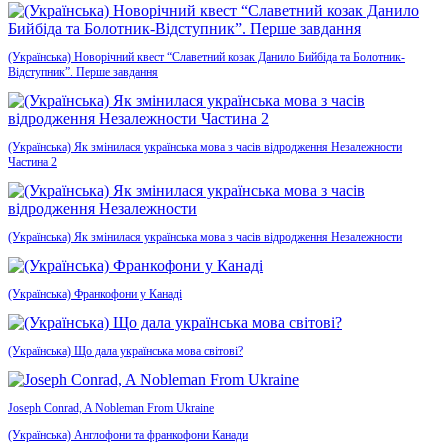
(Українська) Новорічний квест “Славетний козак Данило Бийбіда та Болотник-
Відступник”. Перше завдання
(Українська) Як змінилася українська мова з часів відродження Незалежности
Частина 2
(Українська) Як змінилася українська мова з часів відродження Незалежности
(Українська) Франкофони у Канаді
(Українська) Що дала українська мова світові?
Joseph Conrad, A Nobleman From Ukraine
(Українська) Англофони та франкофони Канади