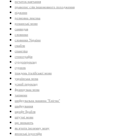
початок навчання
правопис слів іншомовного походження
піджини
розмовна лексика
романські мови
самвидав
словники
словники України
смайли
спангліш
стенографія
сурдопереклад
суржик
тиждень італійської мови
українська мова
усний переклад
французька мова
чапмени
шифрувальна машина "Енігма"
шифрування
шрифт Брайля
штучні мови
що зникають
як вчити іноземну мову
японські ієрогліфи