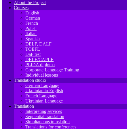
About the Project
Courses
English
German
French
Polish
Italian
Spanish
DELF, DALF
TOEFL
DaF test
DELE/CAPLE
PLIDA diploma
Corporate Language Training
Individual lessons
Translation studio
German Language
Ukrainian to English
French Language
Ukrainian Language
Translation
Interpreting services
Sequential translation
Simultaneous translation
Translations for conferences