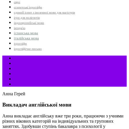
євро
єгипетські ієрогліфи
єдиний іспит з іноземної мови для магістрів
ігри для поліглотів
індоєвропейські мови
інтерв'ю
іспанська мова
італійська мова
ієрогліфи
ієрогліфічне письмо
Анна Герей
Викладач англійської мови
Анна викладає англійську вже три роки, працюючи з учнями
різних вікових категорій на індивідуальних та групових
заняттях. Здобувши ступінь бакалавра з психології у