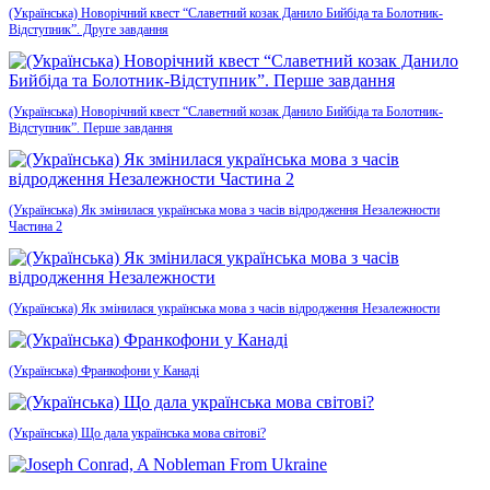
(Українська) Новорічний квест “Славетний козак Данило Бийбіда та Болотник-
Відступник”. Друге завдання
(Українська) Новорічний квест “Славетний козак Данило Бийбіда та Болотник-
Відступник”. Перше завдання
(Українська) Як змінилася українська мова з часів відродження Незалежности
Частина 2
(Українська) Як змінилася українська мова з часів відродження Незалежности
(Українська) Франкофони у Канаді
(Українська) Що дала українська мова світові?