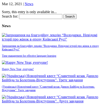
Mar 12, 2021
|
News
Sorry, this entry is only available in...
Search for:
News
Запрошення на благодійну лекцію “Володарки. Невідомі історії про жінок в епоху
Київської Русі”
Time management for effective language learning
Happy New Year, everyone!
(Українська) Новорічний квест “Славетний козак Данило Бийбіда та Болотник-
Відступник”. Третє завдання