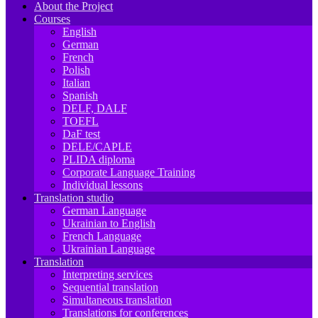
About the Project
Courses
English
German
French
Polish
Italian
Spanish
DELF, DALF
TOEFL
DaF test
DELE/CAPLE
PLIDA diploma
Corporate Language Training
Individual lessons
Translation studio
German Language
Ukrainian to English
French Language
Ukrainian Language
Translation
Interpreting services
Sequential translation
Simultaneous translation
Translations for conferences