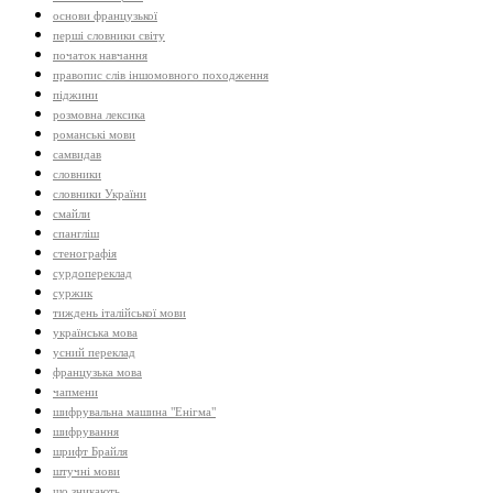
основи французької
перші словники світу
початок навчання
правопис слів іншомовного походження
піджини
розмовна лексика
романські мови
самвидав
словники
словники України
смайли
спангліш
стенографія
сурдопереклад
суржик
тиждень італійської мови
українська мова
усний переклад
французька мова
чапмени
шифрувальна машина "Енігма"
шифрування
шрифт Брайля
штучні мови
що зникають