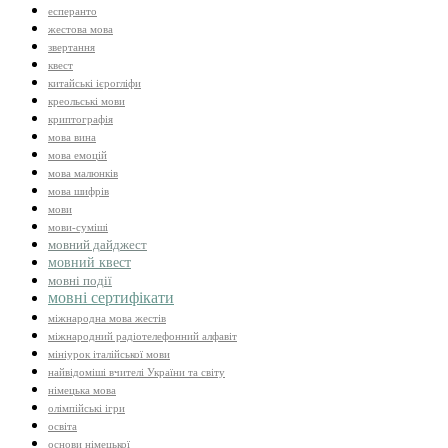
есперанто
жестова мова
звертання
квест
китайські ієрогліфи
креольські мови
криптографія
мова вина
мова емоцій
мова малюнків
мова шифрів
мови
мови-суміші
мовний дайджест
мовний квест
мовні події
мовні сертифікати
міжнародна мова жестів
міжнародний радіотелефонний алфавіт
мініурок італійської мови
найвідоміші вчителі України та світу
німецька мова
олімпійські ігри
освіта
основи німецької