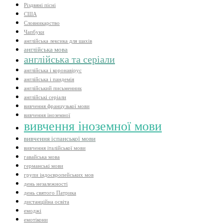
Різдвяні пісні
США
Словникарство
Чапбуки
англійська лексика для шахів
англійська мова
англійська та серіали
англійська і коронавірус
англійська і пандемія
англійський письменник
англійські серіали
вивчення французької мови
вивчення іноземної
вивчення іноземної мови
вивчення іспанської мови
вивчення італійської мови
гавайська мова
германські мови
групи індоєвропейських мов
день незалежності
день святого Патрика
дистанційна освіта
емоджі
емотікони