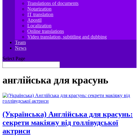
Translations of documents
Notarization
IT translation
Apostil
Localization
Online translations
Video translation, subtitling and dubbing
Team
News
Select Page
англійська для красунь
(Українська) Англійська для красунь:
секрети макіяжу від голлівудської
актриси