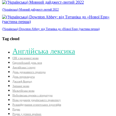
(Українська) Мовний дайджест-лютий 2022
(Українська) Downton Abbey: від Титаніка до «Нової Ери» (частина перша)
Tag cloud
Aнглійська лексика
ЄВІ з іноземної мови
Європейський день мов
Англійська і спорт
День державного прапора
День перекладача
Джозеф Конрад
Змішані мови
Мальтійська мова
Нобелівська премія з літератури
Нова редакція українського правопису
Розшифрування єгипетських ієрогліфів
Різдво
Різдво у різних країнах