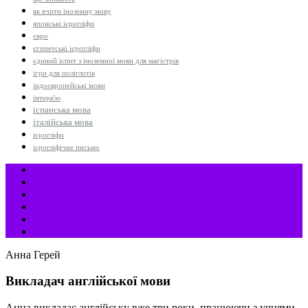
як вчити іноземну мову
японські ієрогліфи
євро
єгипетські ієрогліфи
єдиний іспит з іноземної мови для магістрів
ігри для поліглотів
індоєвропейські мови
інтерв'ю
іспанська мова
італійська мова
ієрогліфи
ієрогліфічне письмо
Анна Герей
Викладач англійської мови
Анна викладає англійську вже три роки, працюючи з учнями