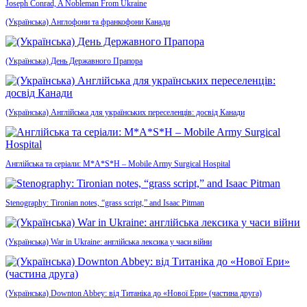
Joseph Conrad, A Nobleman From Ukraine
(Українська) Англофони та франкофони Канади
(Українська) День Державного Прапора
(Українська) Англійська для українських переселенців: досвід Канади
Англійська та серіали: M*A*S*H – Mobile Army Surgical Hospital
Stenography: Tironian notes, “grass script,” and Isaac Pitman
(Українська) War in Ukraine: англійська лексика у часи війни
(Українська) Downton Abbey: від Титаніка до «Нової Ери» (частина друга)