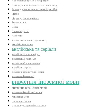
Нобелівська премія з літератури
Нова редакція українського правопису
Розшифрування єгипетських ієрогліфів
Різдво
Різдво у різних країнах
Різдвяні пісні
США
Словникарство
Чапбуки
англійська лексика для шахів
англійська мова
англійська та серіали
англійська і коронавірус
англійська і пандемія
англійський письменник
англійські серіали
вивчення французької мови
вивчення іноземної
вивчення іноземної мови
вивчення іспанської мови
вивчення італійської мови
гавайська мова
германські мови
групи індоєвропейських мов