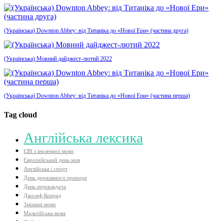
(Українська) Downton Abbey: від Титаніка до «Нової Ери» (частина друга)
(Українська) Мовний дайджест-лютий 2022
(Українська) Downton Abbey: від Титаніка до «Нової Ери» (частина перша)
Tag cloud
Aнглійська лексика
ЄВІ з іноземної мови
Європейський день мов
Англійська і спорт
День державного прапора
День перекладача
Джозеф Конрад
Змішані мови
Мальтійська мова