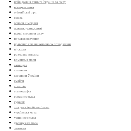
найвідоміші вчителі України та світу
німецька мова
олімпійські ігри
освіта
основи німецької
основи французької
перші словники світу
початок навчання
правопис слів іншомовного походження
піджини
розмовна лексика
романські мови
самвидав
словники
словники України
смайли
спангліш
стенографія
сурдопереклад
суржик
тиждень італійської мови
українська мова
усний переклад
французька мова
чапмени