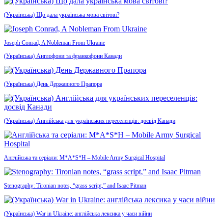
(Українська) Що дала українська мова світові?
Joseph Conrad, A Nobleman From Ukraine
(Українська) Англофони та франкофони Канади
(Українська) День Державного Прапора
(Українська) Англійська для українських переселенців: досвід Канади
Англійська та серіали: M*A*S*H – Mobile Army Surgical Hospital
Stenography: Tironian notes, “grass script,” and Isaac Pitman
(Українська) War in Ukraine: англійська лексика у часи війни