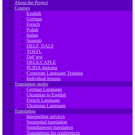
About the Project
Courses
English
German
French
Polish
Italian
Spanish
DELF, DALF
TOEFL
DaF test
DELE/CAPLE
PLIDA diploma
Corporate Language Training
Individual lessons
Translation studio
German Language
Ukrainian to English
French Language
Ukrainian Language
Translation
Interpreting services
Sequential translation
Simultaneous translation
Translations for conferences