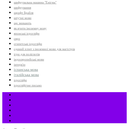
шифрувальна машина "Енігма"
шифрування
шрифт Брайля
штучні мови
що зникають
як вчити іноземну мову
японські ієрогліфи
євро
єгипетські ієрогліфи
єдиний іспит з іноземної мови для магістрів
ігри для поліглотів
індоєвропейські мови
інтерв'ю
іспанська мова
італійська мова
ієрогліфи
ієрогліфічне письмо