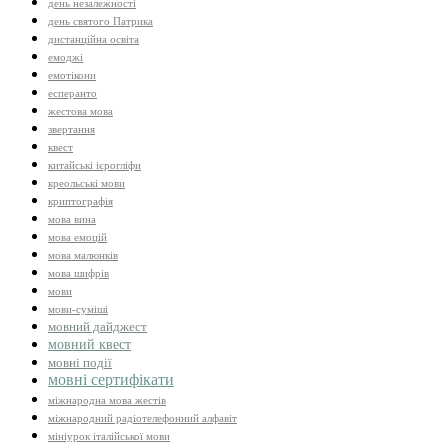
день незалежності
день святого Патрика
дистанційна освіта
емоджі
емотікони
есперанто
жестова мова
звертання
квест
китайські ієрогліфи
креольські мови
криптографія
мова вина
мова емоцій
мова малюнків
мова шифрів
мови
мови-суміші
мовний дайджест
мовний квест
мовні події
мовні сертифікати
міжнародна мова жестів
міжнародний радіотелефонний алфавіт
мініурок італійської мови