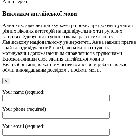
Анна Герей
Викладач англійської мови
Анна викладає англійську вже три роки, працюючи з учнями
різних вікових категорій на індивідуальних та групових
заняттях. Здобувши ступінь бакалавра з психології у
Львівському національному університеті, Анна завжди прагне
знайти індивідуальний підхід до кожного студента,
мотивуючи і допомагаючи їм справлятися з труднощами.
Вдосконаливши своє знання англійської мови в
Великобританії, важливим аспектом в своїй роботі вважає
обмін викладацьким досвідом з носіями мови.
×
Your name (required)
Your phone (required)
Your email (required)